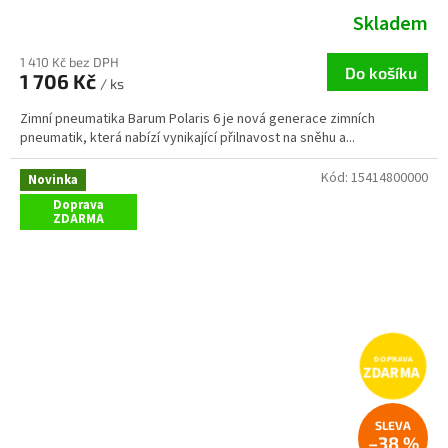
Skladem
1 410 Kč bez DPH
Do košíku
1 706 Kč
/ ks
Zimní pneumatika Barum Polaris 6 je nová generace zimních
pneumatik, která nabízí vynikající přilnavost na sněhu a...
Kód:
15414800000
Novinka
Doprava
ZDARMA
ZDARMA
–38 %