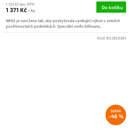
1 133 Kč bez DPH
Do košíku
1 371 Kč
/ ks
WH01 je navržena tak; aby poskytovala vynikající výkon v zimních
povětrnostních podmínkách. Speciální směs běhounu...
Kód:
ID12818383
–46 %