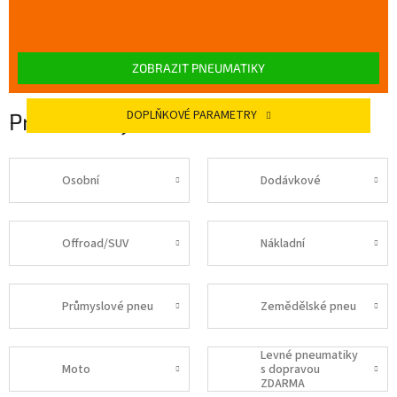
ZOBRAZIT PNEUMATIKY
DOPLŇKOVÉ PARAMETRY
Pneumatiky 205 60 R16
Osobní
Dodávkové
Offroad/SUV
Nákladní
Průmyslové pneu
Zemědělské pneu
Levné pneumatiky
Moto
s dopravou
ZDARMA