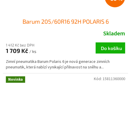
Barum 205/60R16 92H POLARIS 6
Skladem
1 412 Kč bez DPH
Do košíku
1 709 Kč
/ ks
Zimní pneumatika Barum Polaris 6 je nová generace zimních
pneumatik, která nabízí vynikající přilnavost na sněhu a...
Kód:
15811360000
Novinka