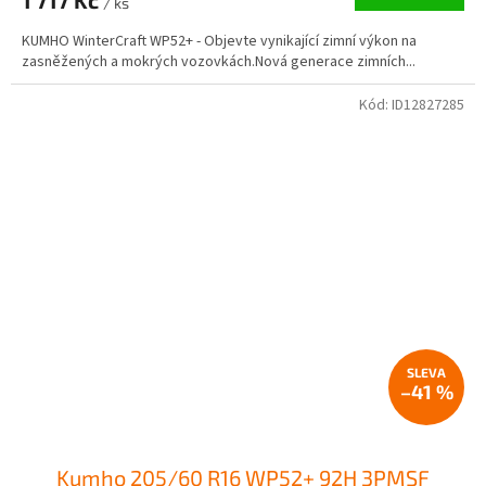
1 717 Kč
/ ks
KUMHO WinterCraft WP52+ - Objevte vynikající zimní výkon na
zasněžených a mokrých vozovkách.Nová generace zimních...
Kód:
ID12827285
–41 %
Kumho 205/60 R16 WP52+ 92H 3PMSF