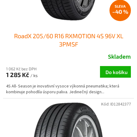
–40 %
RoadX 205/60 R16 RXMOTION 4S 96V XL
3PMSF
Skladem
1 062 Kč bez DPH
Do košíku
1 285 Kč
/ ks
4S All- Season je inovativní vysoce výkonná pneumatika; která
kombinuje pohodlía úsporu paliva. Jedinečný design...
Kód:
ID12842377