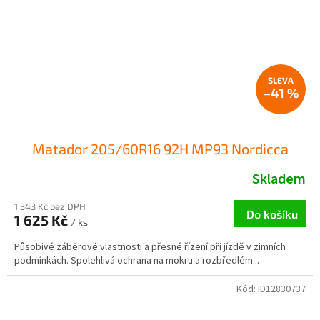
–41 %
Matador 205/60R16 92H MP93 Nordicca
Skladem
1 343 Kč bez DPH
Do košíku
1 625 Kč
/ ks
Působivé záběrové vlastnosti a přesné řízení při jízdě v zimních
podmínkách. Spolehlivá ochrana na mokru a rozbředlém...
Kód:
ID12830737