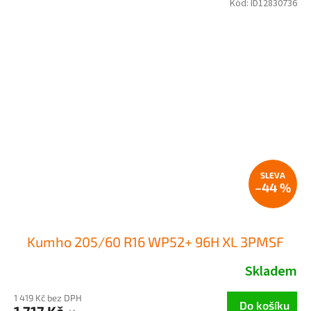
Kód:
ID12830736
–44 %
Kumho 205/60 R16 WP52+ 96H XL 3PMSF
Skladem
1 419 Kč bez DPH
Do košíku