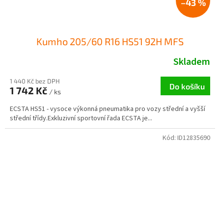
–43 %
Kumho 205/60 R16 HS51 92H MFS
Skladem
1 440 Kč bez DPH
Do košíku
1 742 Kč
/ ks
ECSTA HS51 - vysoce výkonná pneumatika pro vozy střední a vyšší
střední třídy.Exkluzivní sportovní řada ECSTA je...
Kód:
ID12835690