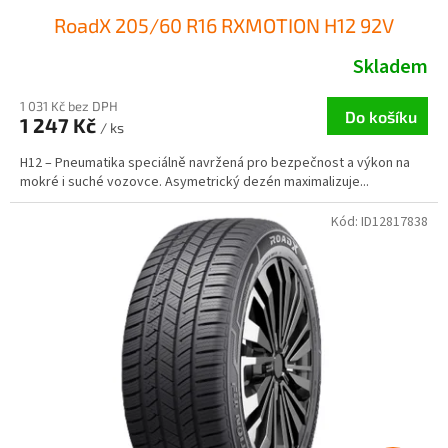
RoadX 205/60 R16 RXMOTION H12 92V
Skladem
1 031 Kč bez DPH
Do košíku
1 247 Kč
/ ks
H12 – Pneumatika speciálně navržená pro bezpečnost a výkon na
mokré i suché vozovce. Asymetrický dezén maximalizuje...
Kód:
ID12817838