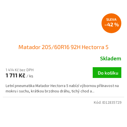
–42 %
Matador 205/60R16 92H Hectorra 5
Skladem
1 414 Kč bez DPH
Do košíku
1 711 Kč
/ ks
Letní pneumatika Matador Hectorra 5 nabízí výbornou přilnavost na
mokru i suchu, krátkou brzdnou dráhu, tichý chod a...
Kód:
ID12835729