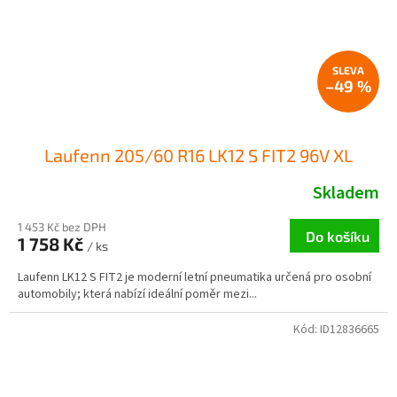
–49 %
Laufenn 205/60 R16 LK12 S FIT2 96V XL
Skladem
1 453 Kč bez DPH
Do košíku
1 758 Kč
/ ks
Laufenn LK12 S FIT2 je moderní letní pneumatika určená pro osobní
automobily; která nabízí ideální poměr mezi...
Kód:
ID12836665