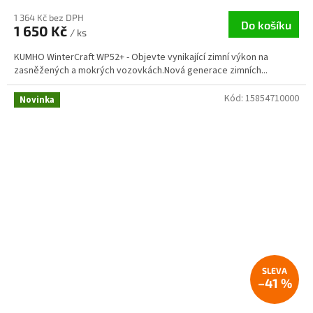
1 364 Kč bez DPH
Do košíku
1 650 Kč
/ ks
KUMHO WinterCraft WP52+ - Objevte vynikající zimní výkon na
zasněžených a mokrých vozovkách.Nová generace zimních...
Kód:
15854710000
Novinka
–41 %