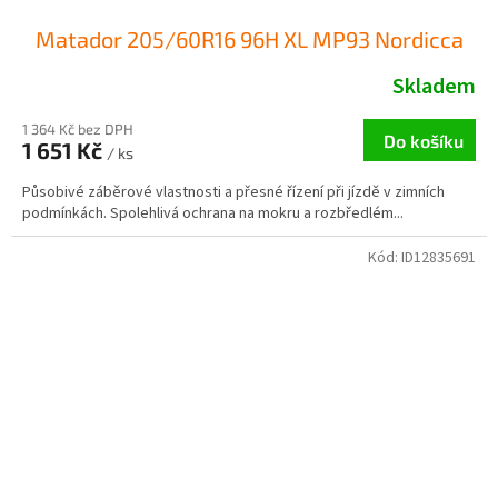
Matador 205/60R16 96H XL MP93 Nordicca
Skladem
1 364 Kč bez DPH
Do košíku
1 651 Kč
/ ks
Působivé záběrové vlastnosti a přesné řízení při jízdě v zimních
podmínkách. Spolehlivá ochrana na mokru a rozbředlém...
Kód:
ID12835691