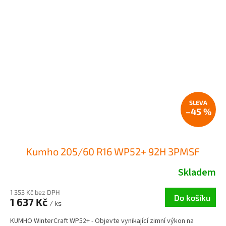
–45 %
Kumho 205/60 R16 WP52+ 92H 3PMSF
Skladem
1 353 Kč bez DPH
Do košíku
1 637 Kč
/ ks
KUMHO WinterCraft WP52+ - Objevte vynikající zimní výkon na