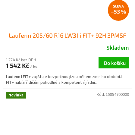
–53 %
Laufenn 205/60 R16 LW31 i FIT+ 92H 3PMSF
Skladem
1 274 Kč bez DPH
Do košíku
1 542 Kč
/ ks
Laufenn I FIT+ zajišťuje bezpečnou jízdu během zimního období.I
FIT+ nabízí řidičům pohodlné a kompetentní jízdní...
Kód:
15854700000
Novinka