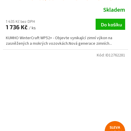
Skladem
1 435 Kč bez DPH
Do košíku
1 736 Kč
/ ks
KUMHO WinterCraft WP52+ - Objevte vynikající zimní výkon na
zasněžených a mokrých vozovkách.Nová generace zimních...
Kód:
ID12762281