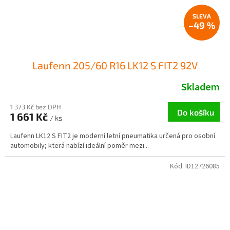
–49 %
Laufenn 205/60 R16 LK12 S FIT2 92V
Skladem
1 373 Kč bez DPH
Do košíku
1 661 Kč
/ ks
Laufenn LK12 S FIT2 je moderní letní pneumatika určená pro osobní
automobily; která nabízí ideální poměr mezi...
Kód:
ID12726085