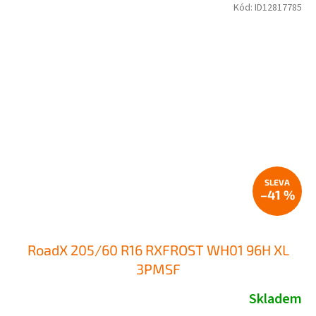
Kód:
ID12817785
–41 %
RoadX 205/60 R16 RXFROST WH01 96H XL
3PMSF
Skladem