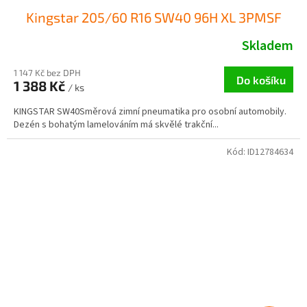
Kingstar 205/60 R16 SW40 96H XL 3PMSF
Skladem
1 147 Kč bez DPH
Do košíku
1 388 Kč
/ ks
KINGSTAR SW40Směrová zimní pneumatika pro osobní automobily.
Dezén s bohatým lamelováním má skvělé trakční...
Kód:
ID12784634