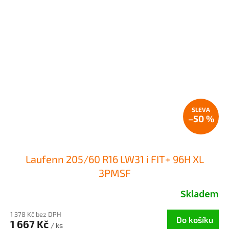
–50 %
Laufenn 205/60 R16 LW31 i FIT+ 96H XL
3PMSF
Skladem
1 378 Kč bez DPH
Do košíku
1 667 Kč
/ ks