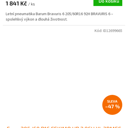
Do košíku
1 841 Kč
/ ks
Letní pneumatika Barum Bravuris 6 205/60R16 92H BRAVURIS 6 –
spolehlivý výkon a dlouhá životnost.
Kód:
ID12699665
–47 %