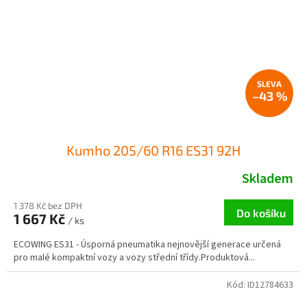
–43 %
Kumho 205/60 R16 ES31 92H
Skladem
1 378 Kč bez DPH
Do košíku
1 667 Kč
/ ks
ECOWING ES31 - Úsporná pneumatika nejnovější generace určená
pro malé kompaktní vozy a vozy střední třídy.Produktová...
Kód:
ID12784633