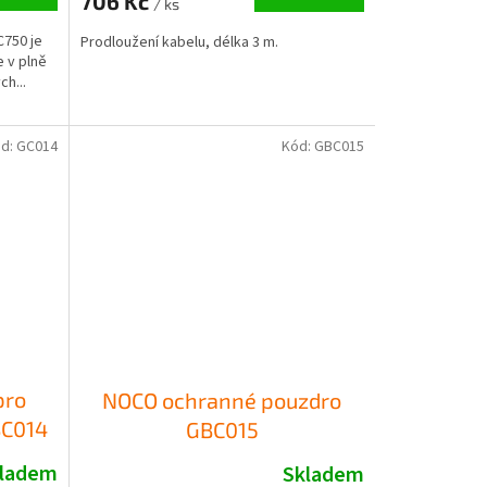
706 Kč
/ ks
750 je
Prodloužení kabelu, délka 3 m.
e v plně
ch...
d:
GC014
Kód:
GBC015
pro
NOCO ochranné pouzdro
BC014
GBC015
ladem
Skladem