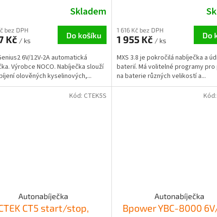
Skladem
Sk
Kč bez DPH
1 616 Kč bez DPH
Do košíku
Do 
7 Kč
1 955 Kč
/ ks
/ ks
enius2 6V/12V-2A automatická
MXS 3.8 je pokročilá nabíječka a ú
čka. Výrobce NOCO. Nabíječka slouží
baterií. Má volitelné programy pro 
bíjení olověných kyselinových,...
na baterie různých velikostí a...
Kód:
CTEK5S
Kód
Autonabíječka
Autonabíječka
CTEK CT5 start/stop,
Bpower YBC-8000 6V/