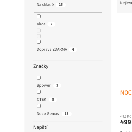
a
a
Nejlev
Na skladě
25
z
n
e
e
V
n
l
Akce
2
ý
í
p
p
i
r
s
o
Doprava ZDARMA
4
p
d
r
u
Značky
o
k
d
t
u
ů
Bpower
k
3
NOCO
t
ů
CTEK
8
Noco Genius
13
412 Kč
499
Napětí