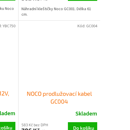
čku Noco
Náhradní kleštičky Noco GC001. Délka 61
cm.
d:
YBC750
Kód:
GC004
12V,
NOCO prodlužovací kabel
GC004
ladem
Skladem
583 Kč bez DPH
košíku
Do košíku