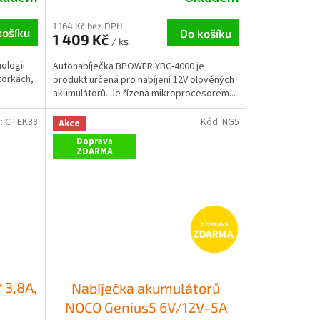
1 164 Kč bez DPH
košíku
Do košíku
1 409 Kč
/ ks
ologii
Autonabíječka BPOWER YBC-4000 je
torkách,
produkt určená pro nabíjení 12V olověných
akumulátorů. Je řízena mikroprocesorem...
:
CTEK38
Kód:
NG5
Akce
Doprava
ZDARMA
ZDARMA
 3,8A,
Nabíječka akumulátorů
NOCO Genius5 6V/12V-5A