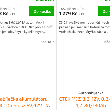
Kč bez DPH
1 057 Kč bez DPH
Do košíku
Do 
2 Kč
1 279 Kč
/ ks
/ ks
enius1 6V/12V-1A automatická
XS 0.8 využívá nejmodernější techn
čka. Výrobce NOCO. Nabíječka slouží
pro nabíjení menších baterií na mo
bíjení olověných kyselinových,...
vodních skútrech, čtyřkolkách a...
Kód:
NG2
Kód
Autonabíječka
abíječka akumulátorů
CTEK MXS 3.8, 12V, 0,8/
CO Genius2 6V/12V-2A
1,2-80/130Ah