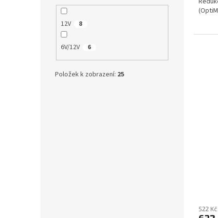
Redukc
(OptiM
12V
8
6V/12V
6
Položek k zobrazení:
25
522 Kč