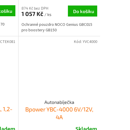
874 Kč bez DPH
košíku
Do košíku
1 057 Kč
/ ks
B70
Ochranné pouzdro NOCO Genius GBC015
pro boostery GB150
CTEK081
Kód:
YVC4000
Autonabíječka
, 1,2-
Bpower YBC-4000 6V/12V,
4A
ladem
Skladem