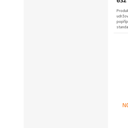
632
Produk
udržov
popří
standar
N