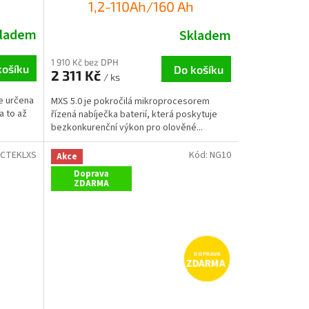
1,2-110Ah/160 Ah
ladem
Skladem
1 910 Kč bez DPH
košíku
Do košíku
2 311 Kč
/ ks
e určena
MXS 5.0 je pokročilá mikroprocesorem
a to až
řízená nabíječka baterií, která poskytuje
bezkonkurenční výkon pro olověné...
CTEKLXS
Kód:
NG10
Akce
Doprava
ZDARMA
ZDARMA