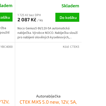
ladem
Skladem
1 725 Kč bez DPH
košíku
Do košíku
2 087 Kč
/ ks
držba
Noco Genius5 6V/12V-5A automatická
použití
nabíječka. Výrobce NOCO. Nabíječka slouží
pro nabíjení olověných kyselinových,...
:
YBC4000
Kód:
CTEK5
Autonabíječka
12V,
CTEK MXS 5.0 new, 12V, 5A,