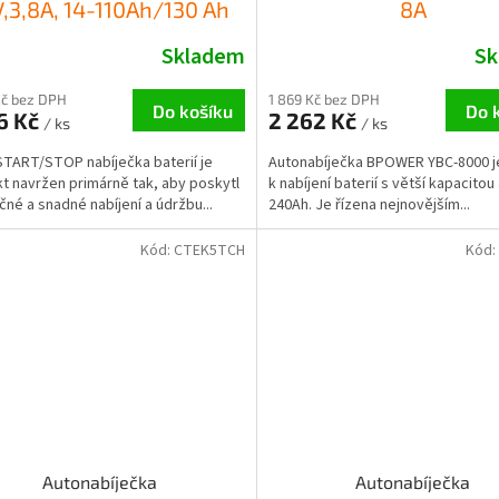
V,3,8A, 14-110Ah/130 Ah
8A
Skladem
Sk
Kč bez DPH
1 869 Kč bez DPH
Do košíku
Do 
6 Kč
2 262 Kč
/ ks
/ ks
TART/STOP nabíječka baterií je
Autonabíječka BPOWER YBC-8000 j
t navržen primárně tak, aby poskytl
k nabíjení baterií s větší kapacitou 
né a snadné nabíjení a údržbu...
240Ah. Je řízena nejnovějším...
Kód:
CTEK5TCH
Kód:
Autonabíječka
Autonabíječka