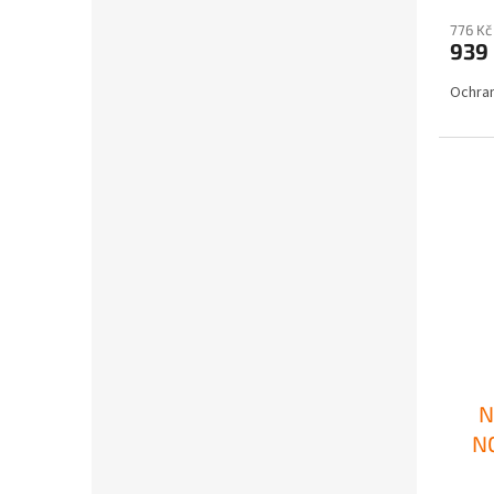
776 Kč
939
Ochra
N
NO