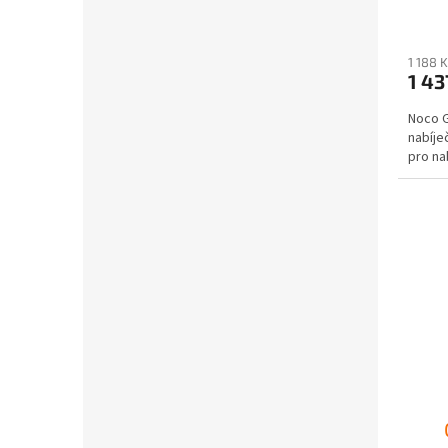
1 188 
1 43
Noco G
nabíje
pro na