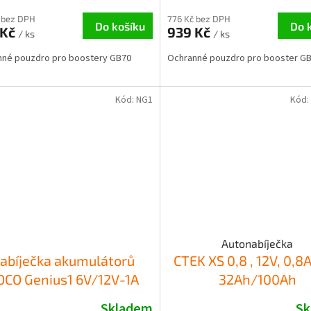
 bez DPH
776 Kč bez DPH
Do košíku
Do 
 Kč
939 Kč
/ ks
/ ks
nné pouzdro pro boostery GB70
Ochranné pouzdro pro booster G
Kód:
NG1
Kód:
Autonabíječka
abíječka akumulátorů
CTEK XS 0,8 , 12V, 0,8A
CO Genius1 6V/12V-1A
32Ah/100Ah
Skladem
Sk