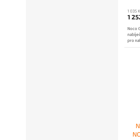
1 035 
1 25
Noco G
nabíje
pro na
N
NO