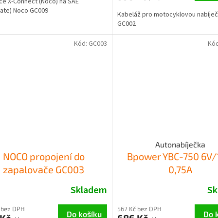
e X-Connect (Noco) na SAE
ate) Noco GC009
Kabeláž pro motocyklovou nabíje
GC002
Kód:
GC003
Kó
Autonabíječka
NOCO propojení do
Bpower YBC-750 6V/
zapalovače GC003
0,75A
Skladem
Sk
 bez DPH
567 Kč bez DPH
Do košíku
Do 