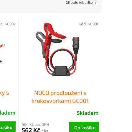
25
položek celkem
d:
GC002
Kód:
GC001
ky s
NOCO prodloužení s
krokosvorkami GC001
ladem
Skladem
464 Kč bez DPH
košíku
Do košíku
562 Kč
/ ks