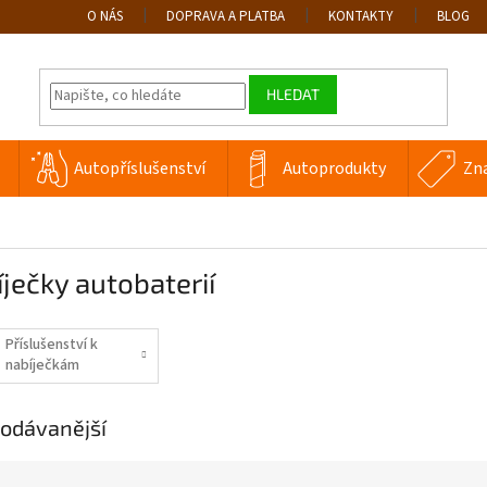
O NÁS
DOPRAVA A PLATBA
KONTAKTY
BLOG
HLEDAT
Autopříslušenství
Autoprodukty
Zn
ječky autobaterií
Příslušenství k
nabíječkám
autobaterií
NOCO
odávanější