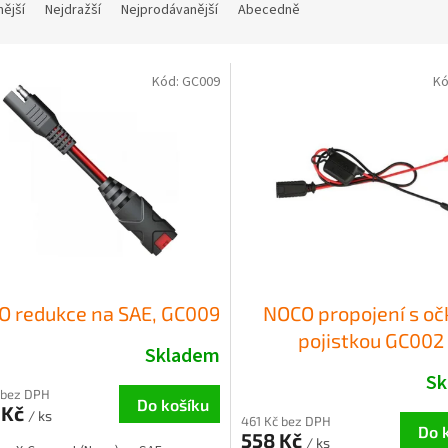
nější
Nejdražší
Nejprodávanější
Abecedně
Kód:
GC009
Kó
 redukce na SAE, GC009
NOCO propojení s oč
pojistkou GC002
Skladem
Sk
 bez DPH
Do košíku
 Kč
/ ks
461 Kč bez DPH
Do 
558 Kč
/ ks