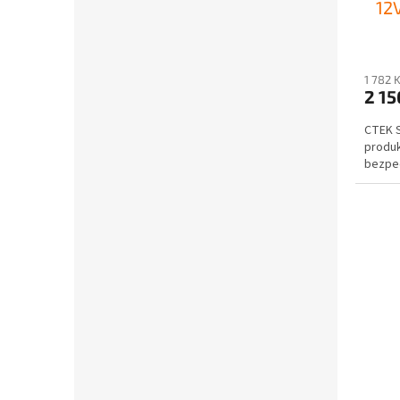
12
1 782 
2 15
CTEK S
produk
bezpeč