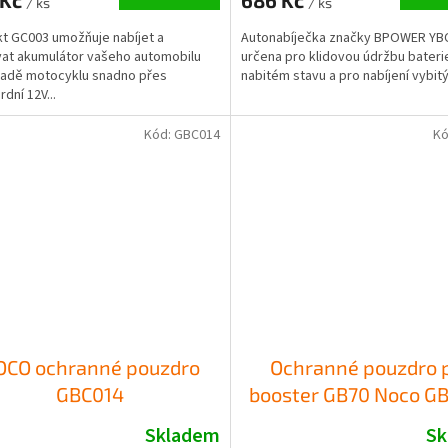
 Kč
686 Kč
/ ks
/ ks
t GC003 umožňuje nabíjet a
Autonabíječka značky BPOWER YBC
at akumulátor vašeho automobilu
určena pro klidovou údržbu bateri
padě motocyklu snadno přes
nabitém stavu a pro nabíjení vybitý
dní 12V...
Kód:
GBC014
Kó
OCO ochranné pouzdro
Ochranné pouzdro 
GBC014
booster GB70 Noco G
Skladem
Sk