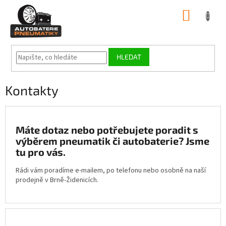
Přejít
NÁKUP
na
obsah
KOŠÍK
HLEDAT
Kontakty
Máte dotaz nebo potřebujete poradit s
výběrem pneumatik či autobaterie? Jsme
tu pro vás.
Rádi vám poradíme e-mailem, po telefonu nebo osobně na naší
prodejně v Brně-Židenicích.