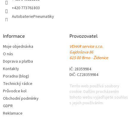
+420 773761803
AutobateriePneumatiky
Informace
Provozovatel
Moje objednávka
VEHAR service s.r.o.
Gajdošova 86
O nás
615 00 Brno - Židenice
Doprava a platba
Kontakty
IČ: 28359984
DIČ: CZ28359984
Poradna (blog)
Technický rádce
Tento web používá soubory
Průvodce kol
cookie. Dalším procházením
tohoto webu vyjadřujete souhlas
Obchodní podmínky
s jejich používáním.
GDPR
Reklamace