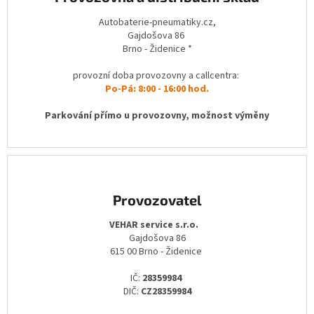
Autobaterie-pneumatiky.cz,
Gajdošova 86
Brno - Židenice *
provozní doba provozovny a callcentra:
Po-Pá: 8:00 - 16:00 hod.
Parkování přímo u provozovny, možnost výměny
Provozovatel
VEHAR service s.r.o.
Gajdošova 86
615 00 Brno - Židenice
IČ:
28359984
DIČ:
CZ28359984