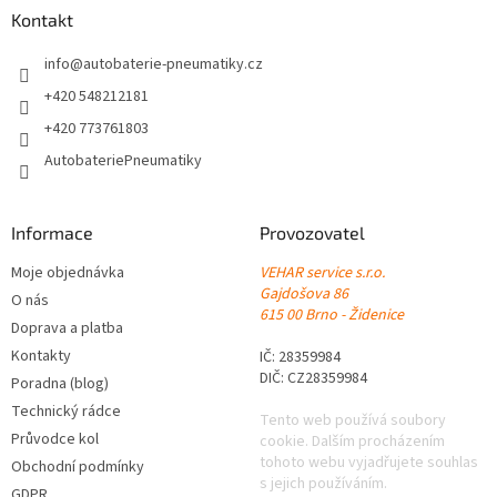
a
a
Kontakt
c
t
í
í
info
@
autobaterie-pneumatiky.cz
p
r
+420 548212181
v
+420 773761803
k
y
AutobateriePneumatiky
v
ý
p
Informace
Provozovatel
i
s
Moje objednávka
VEHAR service s.r.o.
u
Gajdošova 86
O nás
615 00 Brno - Židenice
Doprava a platba
Kontakty
IČ: 28359984
DIČ: CZ28359984
Poradna (blog)
Technický rádce
Tento web používá soubory
Průvodce kol
cookie. Dalším procházením
tohoto webu vyjadřujete souhlas
Obchodní podmínky
s jejich používáním.
GDPR