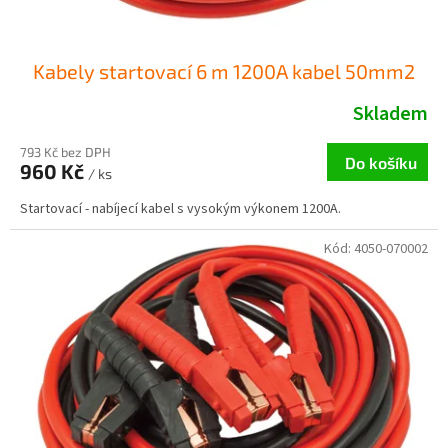
Kabely startovací 6 m 1200A kabel 50mm2
Skladem
793 Kč bez DPH
Do košíku
960 Kč
/ ks
Startovací - nabíjecí kabel s vysokým výkonem 1200A.
Kód:
4050-070002