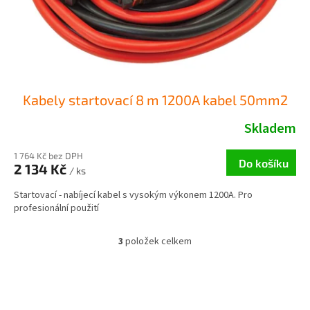
Kabely startovací 8 m 1200A kabel 50mm2
Skladem
1 764 Kč bez DPH
Do košíku
2 134 Kč
/ ks
Startovací - nabíjecí kabel s vysokým výkonem 1200A. Pro
profesionální použití
3
položek celkem
O
v
l
Z
á
á
d
p