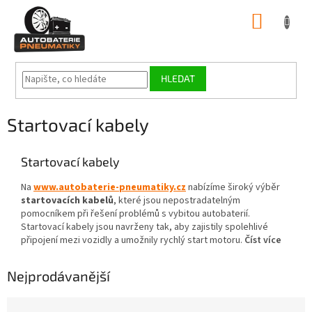
Přejít
NÁKUP
na
obsah
KOŠÍK
HLEDAT
Startovací kabely
Startovací kabely
Na
www
.autobaterie
-pneumatiky
.cz
nabízíme široký výběr
startovacích kabelů
, které jsou nepostradatelným
pomocníkem při řešení problémů s vybitou autobaterií.
Startovací kabely jsou navrženy tak, aby zajistily spolehlivé
připojení mezi vozidly a umožnily rychlý start motoru.
Číst více
Nejprodávanější
Ř