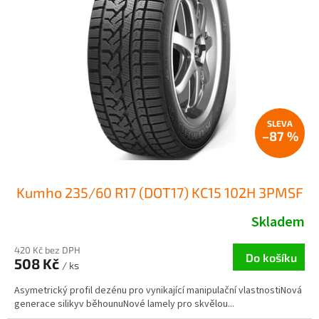
s
o
p
d
r
u
o
k
d
t
u
ů
k
t
ů
–87 %
Kumho 235/60 R17 (DOT17) KC15 102H 3PMSF
Skladem
420 Kč bez DPH
Do košíku
508 Kč
/ ks
Asymetrický profil dezénu pro vynikající manipulační vlastnostiNová
generace silikyv běhounuNové lamely pro skvělou...