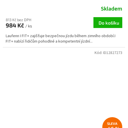
Skladem
813 Kč bez DPH
Do košíku
984 Kč
/ ks
Laufenn I FIT+ zajišťuje bezpečnou jízdu během zimního období.I
FIT+ nabízí řidičům pohodlné a kompetentní jízdní...
Kód:
ID12827273