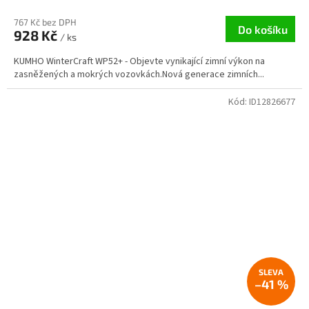
767 Kč bez DPH
Do košíku
928 Kč
/ ks
KUMHO WinterCraft WP52+ - Objevte vynikající zimní výkon na
zasněžených a mokrých vozovkách.Nová generace zimních...
Kód:
ID12826677
–41 %