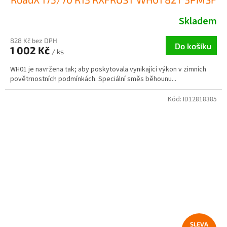
Skladem
828 Kč bez DPH
Do košíku
1 002 Kč
/ ks
WH01 je navržena tak; aby poskytovala vynikající výkon v zimních
povětrnostních podmínkách. Speciální směs běhounu...
Kód:
ID12818385