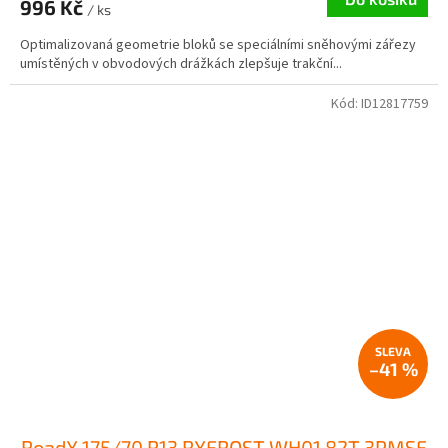
996 Kč
/ ks
Optimalizovaná geometrie bloků se speciálními sněhovými zářezy
umístěných v obvodových drážkách zlepšuje trakční...
Kód:
ID12817759
–41 %
RoadX 175/70 R13 RXFROST WH01 82T 3PMSF