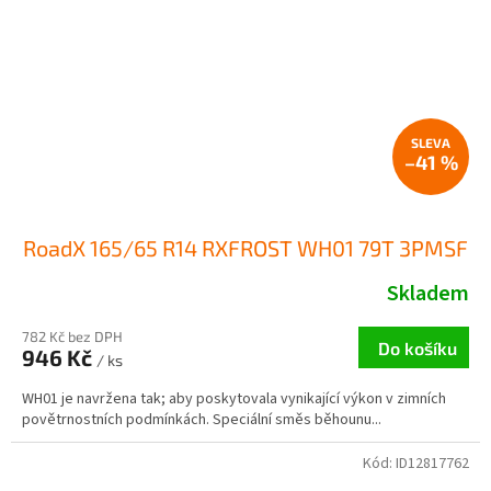
–41 %
RoadX 165/65 R14 RXFROST WH01 79T 3PMSF
Skladem
782 Kč bez DPH
Do košíku
946 Kč
/ ks
WH01 je navržena tak; aby poskytovala vynikající výkon v zimních
povětrnostních podmínkách. Speciální směs běhounu...
Kód:
ID12817762