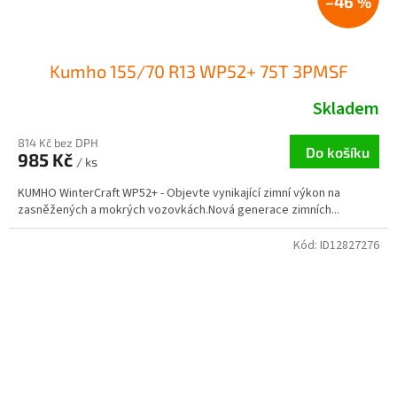
–46 %
Kumho 155/70 R13 WP52+ 75T 3PMSF
Skladem
814 Kč bez DPH
Do košíku
985 Kč
/ ks
KUMHO WinterCraft WP52+ - Objevte vynikající zimní výkon na
zasněžených a mokrých vozovkách.Nová generace zimních...
Kód:
ID12827276