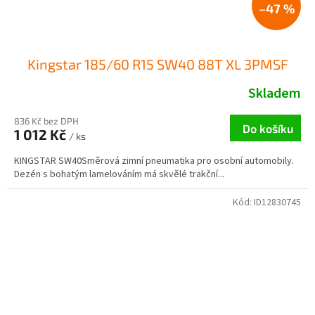
–47 %
Kingstar 185/60 R15 SW40 88T XL 3PMSF
Skladem
836 Kč bez DPH
Do košíku
1 012 Kč
/ ks
KINGSTAR SW40Směrová zimní pneumatika pro osobní automobily.
Dezén s bohatým lamelováním má skvělé trakční...
Kód:
ID12830745