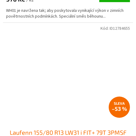
WH01 je navržena tak; aby poskytovala vynikající výkon v zimních
povětrnostních podmínkách. Speciální směs běhounu...
Kód:
ID12784655
–53 %
Laufenn 155/80 R13 LW31 i FIT+ 79T 3PMSF