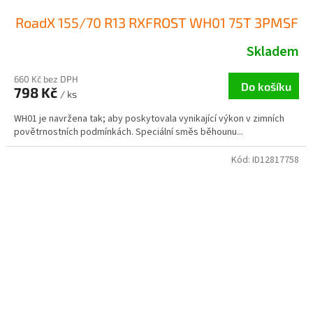
RoadX 155/70 R13 RXFROST WH01 75T 3PMSF
Skladem
660 Kč bez DPH
Do košíku
798 Kč
/ ks
WH01 je navržena tak; aby poskytovala vynikající výkon v zimních
povětrnostních podmínkách. Speciální směs běhounu...
Kód:
ID12817758