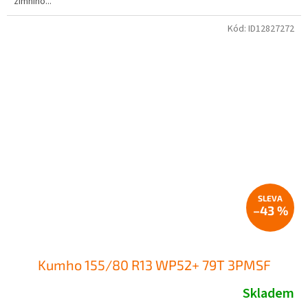
zimního...
Kód:
ID12827272
–43 %
Kumho 155/80 R13 WP52+ 79T 3PMSF
Skladem