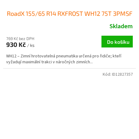
RoadX 155/65 R14 RXFROST WH12 75T 3PMSF
Skladem
769 Kč bez DPH
Do košíku
930 Kč
/ ks
WH12 – Zimní hrotovatelná pneumatika určená pro řidiče; kteří
vyžadují maximální trakci v náročných zimních...
Kód:
ID12827357