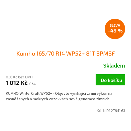
–49 %
Kumho 165/70 R14 WP52+ 81T 3PMSF
Skladem
836 Kč bez DPH
Do košíku
1 012 Kč
/ ks
KUMHO WinterCraft WP52+ - Objevte vynikající zimní výkon na
zasněžených a mokrých vozovkách.Nová generace zimních...
Kód:
ID12794163