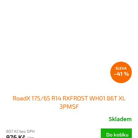
–41 %
RoadX 175/65 R14 RXFROST WH01 86T XL
3PMSF
Skladem
807 Kč bez DPH
Do košíku
976 Kč
/ ks