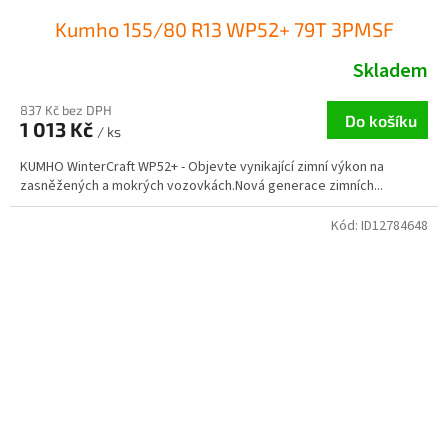
Kumho 155/80 R13 WP52+ 79T 3PMSF
Skladem
837 Kč bez DPH
Do košíku
1 013 Kč
/ ks
KUMHO WinterCraft WP52+ - Objevte vynikající zimní výkon na
zasněžených a mokrých vozovkách.Nová generace zimních...
Kód:
ID12784648