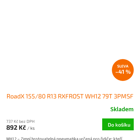
–41 %
RoadX 155/80 R13 RXFROST WH12 79T 3PMSF
Skladem
737 Kč bez DPH
Do košíku
892 Kč
/ ks
WH12 – Zimní hrotovatelná pneumatika určená pro řidiče; kteří