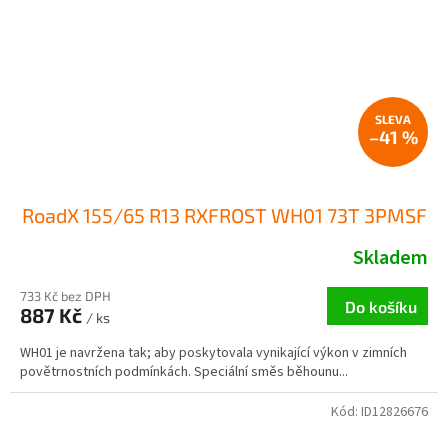
–41 %
RoadX 155/65 R13 RXFROST WH01 73T 3PMSF
Skladem
733 Kč bez DPH
Do košíku
887 Kč
/ ks
WH01 je navržena tak; aby poskytovala vynikající výkon v zimních
povětrnostních podmínkách. Speciální směs běhounu...
Kód:
ID12826676