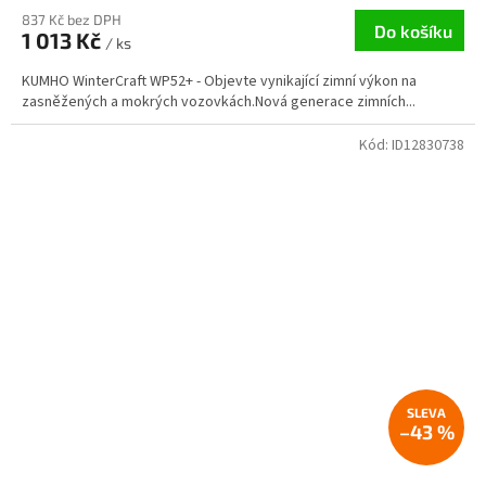
837 Kč bez DPH
Do košíku
1 013 Kč
/ ks
KUMHO WinterCraft WP52+ - Objevte vynikající zimní výkon na
zasněžených a mokrých vozovkách.Nová generace zimních...
Kód:
ID12830738
–43 %