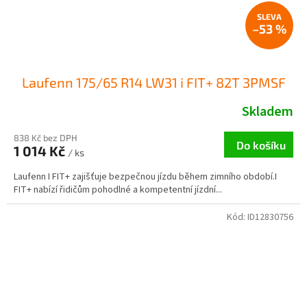
–53 %
Laufenn 175/65 R14 LW31 i FIT+ 82T 3PMSF
Skladem
838 Kč bez DPH
Do košíku
1 014 Kč
/ ks
Laufenn I FIT+ zajišťuje bezpečnou jízdu během zimního období.I
FIT+ nabízí řidičům pohodlné a kompetentní jízdní...
Kód:
ID12830756