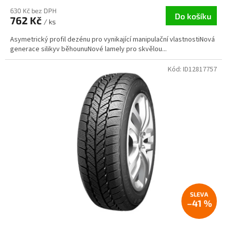
630 Kč bez DPH
Do košíku
762 Kč
/ ks
Asymetrický profil dezénu pro vynikající manipulační vlastnostiNová
generace silikyv běhounuNové lamely pro skvělou...
Kód:
ID12817757
–41 %