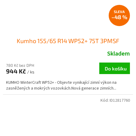
–48 %
Kumho 155/65 R14 WP52+ 75T 3PMSF
Skladem
780 Kč bez DPH
Do košíku
944 Kč
/ ks
KUMHO WinterCraft WP52+ - Objevte vynikající zimní výkon na
zasněžených a mokrých vozovkách.Nová generace zimních...
Kód:
ID12817760