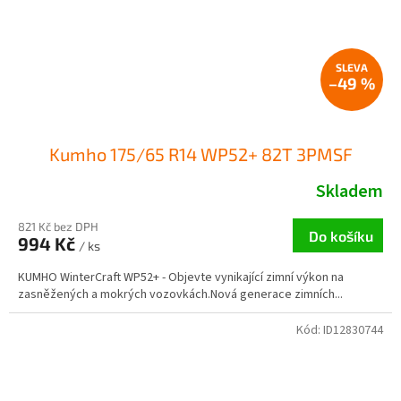
–49 %
Kumho 175/65 R14 WP52+ 82T 3PMSF
Skladem
821 Kč bez DPH
Do košíku
994 Kč
/ ks
KUMHO WinterCraft WP52+ - Objevte vynikající zimní výkon na
zasněžených a mokrých vozovkách.Nová generace zimních...
Kód:
ID12830744