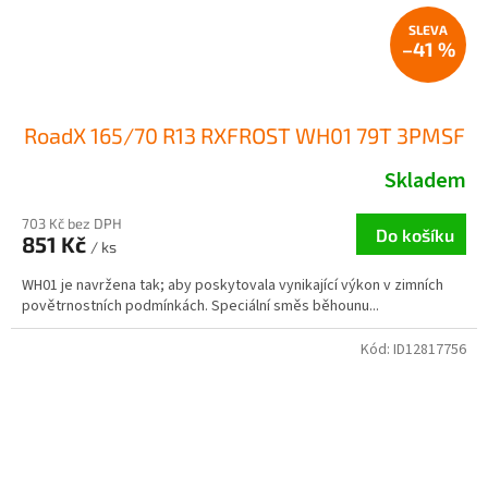
–41 %
RoadX 165/70 R13 RXFROST WH01 79T 3PMSF
Skladem
703 Kč bez DPH
Do košíku
851 Kč
/ ks
WH01 je navržena tak; aby poskytovala vynikající výkon v zimních
povětrnostních podmínkách. Speciální směs běhounu...
Kód:
ID12817756