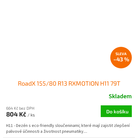
–43 %
RoadX 155/80 R13 RXMOTION H11 79T
Skladem
664 Kč bez DPH
Do košíku
804 Kč
/ ks
H11 - Dezén s eco-friendly sloučeninami; které mají zajistit zlepšení
palivové účinnosti a životnost pneumatiky....