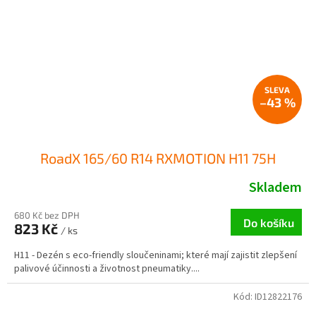
–43 %
RoadX 165/60 R14 RXMOTION H11 75H
Skladem
680 Kč bez DPH
Do košíku
823 Kč
/ ks
H11 - Dezén s eco-friendly sloučeninami; které mají zajistit zlepšení
palivové účinnosti a životnost pneumatiky....
Kód:
ID12822176