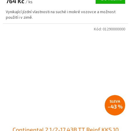
764 Kč
/ ks
Vynikající jízdní vlastnosti na suché i mokré vozovce a možnost
použití i v zimě.
Kód:
01290000000
–43 %
Continental 2 1/2-17 43B TT Reinf KKS 10