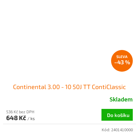
–43 %
Continental 3.00 - 10 50J TT ContiClassic
Skladem
536 Kč bez DPH
Do košíku
648 Kč
/ ks
Kód:
2401410000