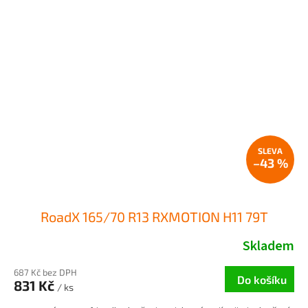
–43 %
RoadX 165/70 R13 RXMOTION H11 79T
Skladem
687 Kč bez DPH
Do košíku
831 Kč
/ ks