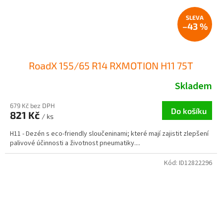
–43 %
RoadX 155/65 R14 RXMOTION H11 75T
Skladem
679 Kč bez DPH
Do košíku
821 Kč
/ ks
H11 - Dezén s eco-friendly sloučeninami; které mají zajistit zlepšení
palivové účinnosti a životnost pneumatiky....
Kód:
ID12822296