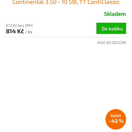
Continental 3.50 - 10 59L TT ContiClassic
Skladem
673 Kč bez DPH
Do košíku
814 Kč
/ ks
Kód:
ID12822295
–43 %