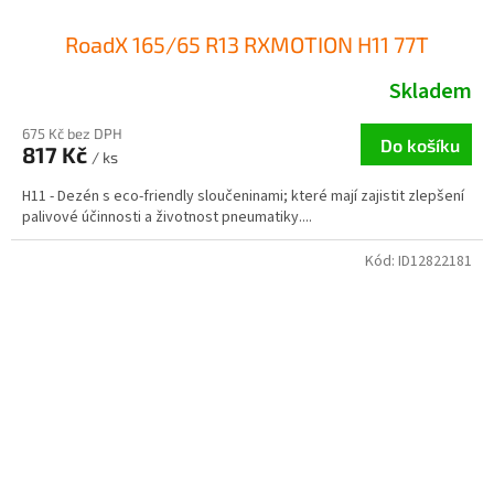
RoadX 165/65 R13 RXMOTION H11 77T
Skladem
675 Kč bez DPH
Do košíku
817 Kč
/ ks
H11 - Dezén s eco-friendly sloučeninami; které mají zajistit zlepšení
palivové účinnosti a životnost pneumatiky....
Kód:
ID12822181