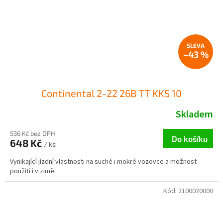
–43 %
Continental 2-22 26B TT KKS 10
Skladem
536 Kč bez DPH
Do košíku
648 Kč
/ ks
Vynikající jízdní vlastnosti na suché i mokré vozovce a možnost
použití i v zimě.
Kód:
2100020000