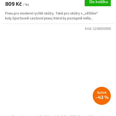
Do košíku
809 Kč
/ ks
Pneu pro moderní rychlé skútry. Také pro skútry s „většími“
koly.Sportovně cestovní pneu; která by postupně měla...
Kód:
2100030000
–43 %