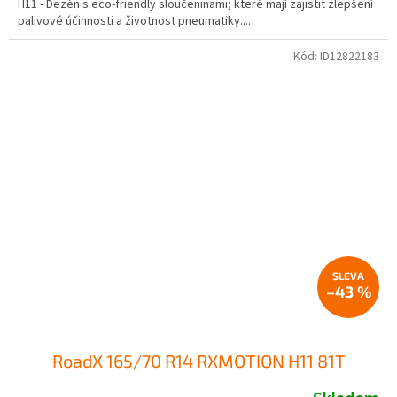
H11 - Dezén s eco-friendly sloučeninami; které mají zajistit zlepšení
palivové účinnosti a životnost pneumatiky....
Kód:
ID12822183
–43 %
RoadX 165/70 R14 RXMOTION H11 81T