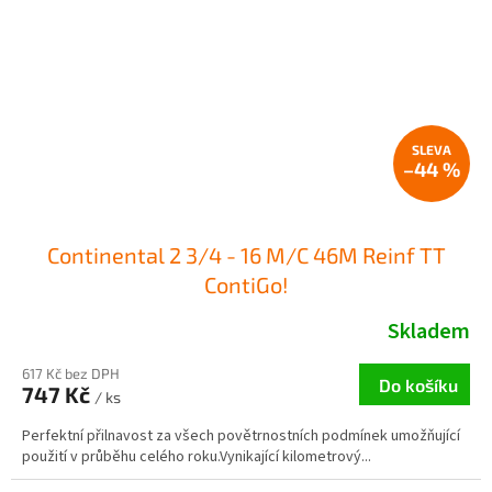
–44 %
Continental 2 3/4 - 16 M/C 46M Reinf TT
ContiGo!
Skladem
617 Kč bez DPH
Do košíku
747 Kč
/ ks
Perfektní přilnavost za všech povětrnostních podmínek umožňující
použití v průběhu celého roku.Vynikající kilometrový...