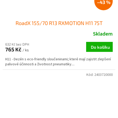
–43 %
RoadX 155/70 R13 RXMOTION H11 75T
Skladem
632 Kč bez DPH
Do košíku
765 Kč
/ ks
H11 - Dezén s eco-friendly sloučeninami; které mají zajistit zlepšení
palivové účinnosti a životnost pneumatiky....
Kód:
2403720000