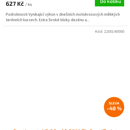
Do košíku
627 Kč
/ ks
Podrobnosti Vynikající výkon v dnešních motokrosových měkkých
terénních kurzech. Extra široké bloky dezénu a...
Kód:
2200140000
–48 %