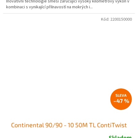
Inovativní technologie směsi zaručující vysoký kilometrový výkon v
kombinaci s vynikající přilnavostí na mokrých i...
Kód:
2200150000
–47 %
Continental 90/90 - 10 50M TL ContiTwist
Skladem