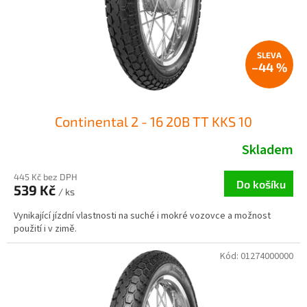
d
t
u
ů
k
t
ů
–44 %
Continental 2 - 16 20B TT KKS 10
Skladem
445 Kč bez DPH
Do košíku
539 Kč
/ ks
Vynikající jízdní vlastnosti na suché i mokré vozovce a možnost
použití i v zimě.
Kód:
01274000000