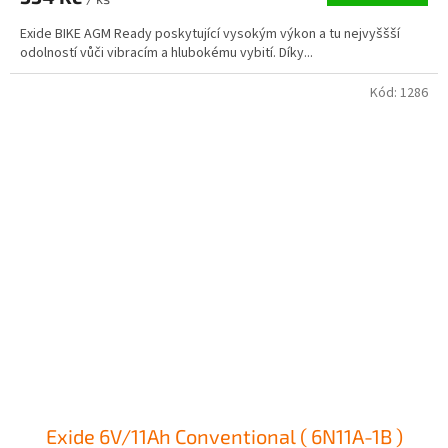
Exide BIKE AGM Ready poskytující vysokým výkon a tu nejvyššší
odolností vůči vibracím a hlubokému vybití. Díky...
Kód:
1286
Exide 6V/11Ah Conventional ( 6N11A-1B )