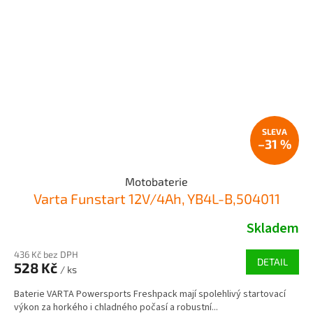
–31 %
Motobaterie
Varta Funstart 12V/4Ah, YB4L-B,504011
Skladem
436 Kč bez DPH
DETAIL
528 Kč
/ ks
Baterie VARTA Powersports Freshpack mají spolehlivý startovací
výkon za horkého i chladného počasí a robustní...