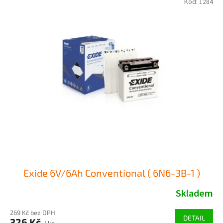
Kód:
1284
ý
í
p
p
i
r
s
o
p
d
r
u
o
k
d
t
u
ů
k
t
ů
Exide 6V/6Ah Conventional ( 6N6-3B-1 )
Skladem
269 Kč bez DPH
DETAIL
326 Kč