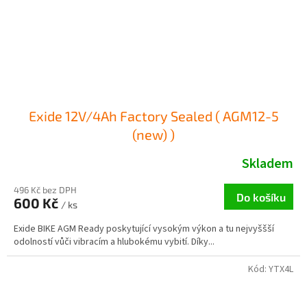
Exide 12V/4Ah Factory Sealed ( AGM12-5
(new) )
Skladem
496 Kč bez DPH
Do košíku
600 Kč
/ ks
Exide BIKE AGM Ready poskytující vysokým výkon a tu nejvyššší
odolností vůči vibracím a hlubokému vybití. Díky...
Kód:
YTX4L