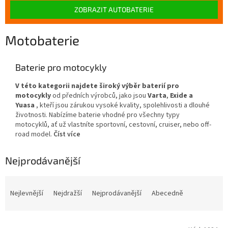
ZOBRAZIT AUTOBATERIE
Motobaterie
Baterie pro motocykly
V této kategorii najdete široký výběr baterií pro
motocykly
od předních výrobců, jako jsou
Varta
,
Exide a
Yuasa
, kteří jsou zárukou vysoké kvality, spolehlivosti a dlouhé
životnosti. Nabízíme baterie vhodné pro všechny typy
motocyklů, ať už vlastníte sportovní, cestovní, cruiser, nebo off-
road model.
Číst více
Nejprodávanější
Ř
a
Nejlevnější
Nejdražší
Nejprodávanější
Abecedně
z
e
V
n