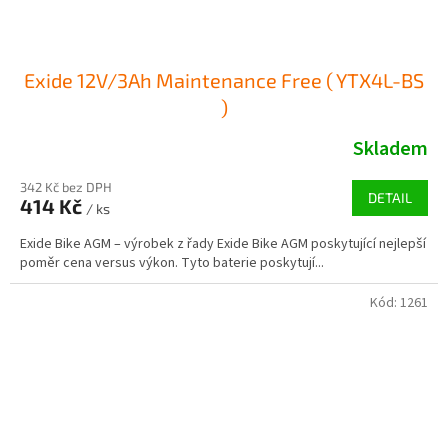
Exide 12V/3Ah Maintenance Free ( YTX4L-BS
)
Skladem
342 Kč bez DPH
DETAIL
414 Kč
/ ks
Exide Bike AGM – výrobek z řady Exide Bike AGM poskytující nejlepší
poměr cena versus výkon. Tyto baterie poskytují...
Kód:
1261