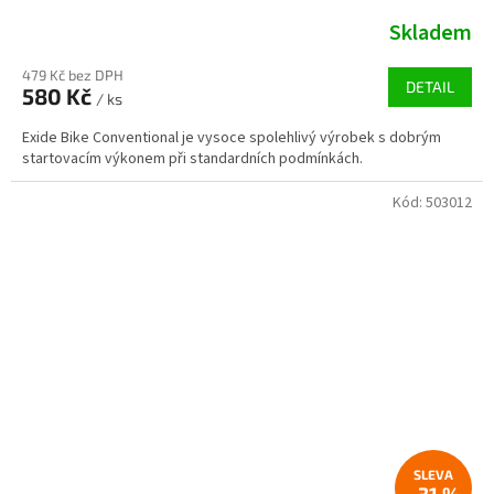
Skladem
479 Kč bez DPH
DETAIL
580 Kč
/ ks
Exide Bike Conventional je vysoce spolehlivý výrobek s dobrým
startovacím výkonem při standardních podmínkách.
Kód:
503012
–31 %