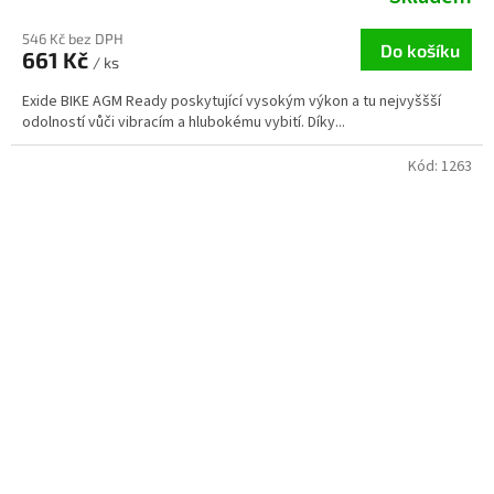
546 Kč bez DPH
Do košíku
661 Kč
/ ks
Exide BIKE AGM Ready poskytující vysokým výkon a tu nejvyššší
odolností vůči vibracím a hlubokému vybití. Díky...
Kód:
1263