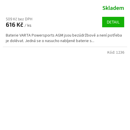
Skladem
509 Kč bez DPH
DETAIL
616 Kč
/ ks
Baterie VARTA Powersports AGM jsou bezúdržbové a není potřeba
je dolévat. Jedná se o nasucho nabíjené baterie s...
Kód:
1236