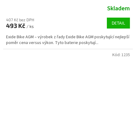
Skladem
407 Kč bez DPH
DETAIL
493 Kč
/ ks
Exide Bike AGM – výrobek z řady Exide Bike AGM poskytující nejlepší
poměr cena versus výkon. Tyto baterie poskytují...
Kód:
1235