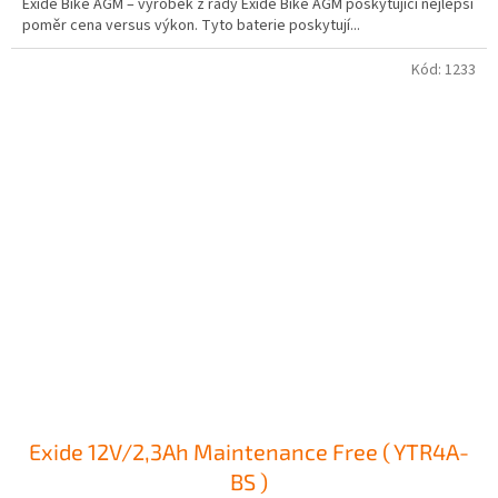
Exide Bike AGM – výrobek z řady Exide Bike AGM poskytující nejlepší
poměr cena versus výkon. Tyto baterie poskytují...
Kód:
1233
Exide 12V/2,3Ah Maintenance Free ( YTR4A-
BS )