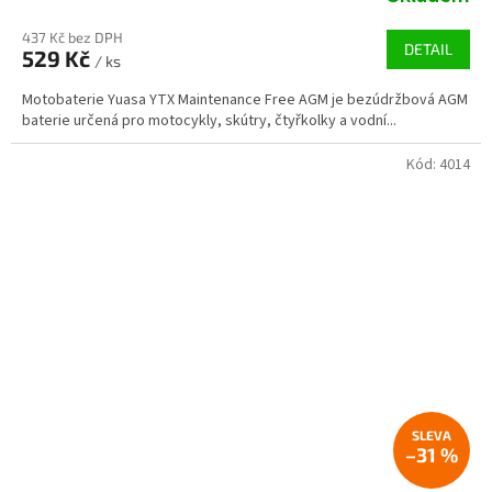
437 Kč bez DPH
DETAIL
529 Kč
/ ks
Motobaterie Yuasa YTX Maintenance Free AGM je bezúdržbová AGM
baterie určená pro motocykly, skútry, čtyřkolky a vodní...
Kód:
4014
–31 %