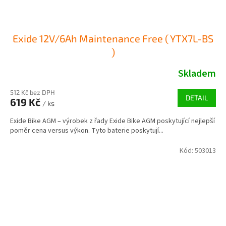
Exide 12V/6Ah Maintenance Free ( YTX7L-BS
)
Skladem
512 Kč bez DPH
DETAIL
619 Kč
/ ks
Exide Bike AGM – výrobek z řady Exide Bike AGM poskytující nejlepší
poměr cena versus výkon. Tyto baterie poskytují...
Kód:
503013