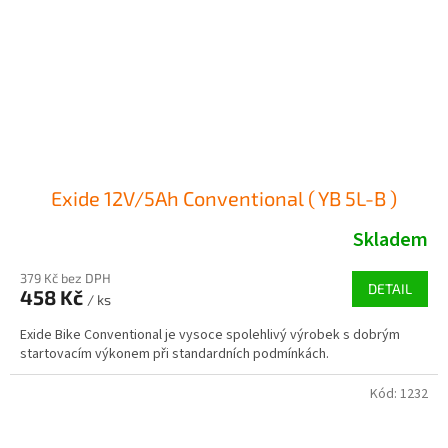
Exide 12V/5Ah Conventional ( YB 5L-B )
Skladem
379 Kč bez DPH
DETAIL
458 Kč
/ ks
Exide Bike Conventional je vysoce spolehlivý výrobek s dobrým
startovacím výkonem při standardních podmínkách.
Kód:
1232