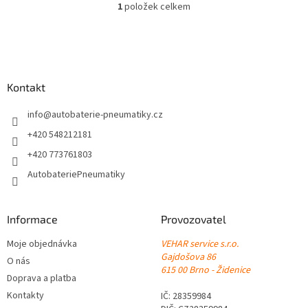
1
položek celkem
O
v
l
Z
á
á
d
p
a
a
Kontakt
c
t
í
í
info
@
autobaterie-pneumatiky.cz
p
r
+420 548212181
v
+420 773761803
k
y
AutobateriePneumatiky
v
ý
p
Informace
Provozovatel
i
s
Moje objednávka
VEHAR service s.r.o.
u
Gajdošova 86
O nás
615 00 Brno - Židenice
Doprava a platba
Kontakty
IČ: 28359984