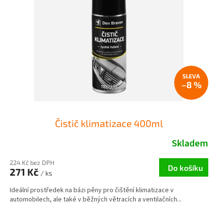
p
d
r
u
o
k
d
t
u
ů
k
t
ů
–8 %
Čistič klimatizace 400ml
Skladem
224 Kč bez DPH
Do košíku
271 Kč
/ ks
Ideální prostředek na bázi pěny pro čištění klimatizace v
automobilech, ale také v běžných větracích a ventilačních...