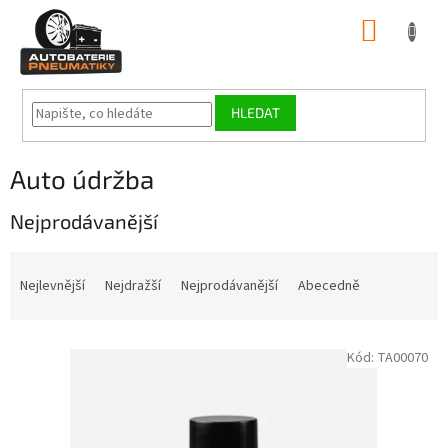
Přejít
NÁKUP
na
obsah
KOŠÍK
HLEDAT
Auto údržba
Nejprodávanější
Ř
a
Nejlevnější
Nejdražší
Nejprodávanější
Abecedně
z
e
V
n
Kód:
TA00070
ý
í
p
p
i
r
s
o