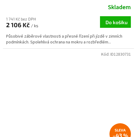
Skladem
1 741 Kč bez DPH
Do košíku
2 106 Kč
/ ks
Působivé záběrové vlastnosti a přesné řízení při jízdě v zimních
podmínkách. Spolehlivá ochrana na mokru a rozbředlém...
Kód:
ID12830731
–43 %