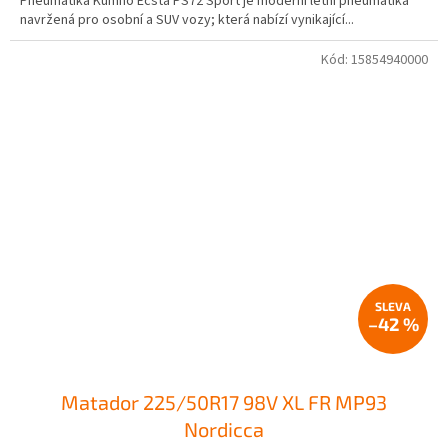
Pneumatika Kumho Ecsta PS72 Sport je moderní letní pneumatika
navržená pro osobní a SUV vozy; která nabízí vynikající...
Kód:
15854940000
–42 %
Matador 225/50R17 98V XL FR MP93
Nordicca