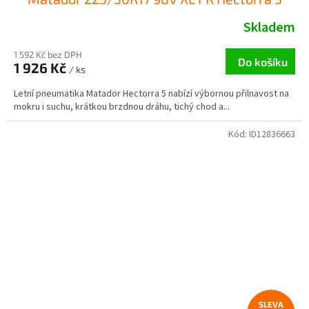
Skladem
1 592 Kč bez DPH
Do košíku
1 926 Kč
/ ks
Letní pneumatika Matador Hectorra 5 nabízí výbornou přilnavost na
mokru i suchu, krátkou brzdnou dráhu, tichý chod a...
Kód:
ID12836663