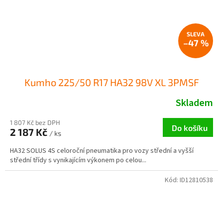
–47 %
Kumho 225/50 R17 HA32 98V XL 3PMSF
Skladem
1 807 Kč bez DPH
Do košíku
2 187 Kč
/ ks
HA32 SOLUS 4S celoroční pneumatika pro vozy střední a vyšší
střední třídy s vynikajícím výkonem po celou...
Kód:
ID12810538