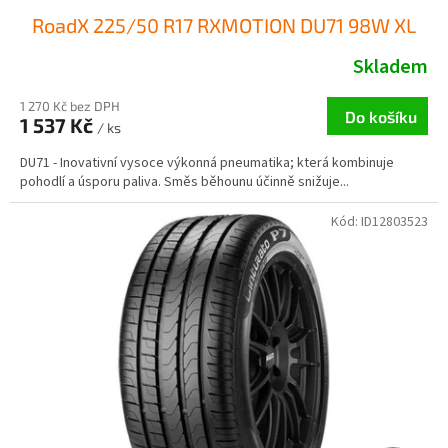
RoadX 225/50 R17 RXMOTION DU71 98W XL
Skladem
1 270 Kč bez DPH
Do košíku
1 537 Kč
/ ks
DU71 - Inovativní vysoce výkonná pneumatika; která kombinuje
pohodlí a úsporu paliva. Směs běhounu účinně snižuje...
Kód:
ID12803523