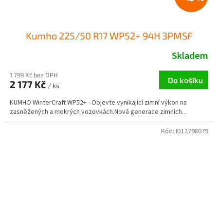
Kumho 225/50 R17 WP52+ 94H 3PMSF
Skladem
1 799 Kč bez DPH
Do košíku
2 177 Kč
/ ks
KUMHO WinterCraft WP52+ - Objevte vynikající zimní výkon na
zasněžených a mokrých vozovkách.Nová generace zimních...
Kód:
ID12798079