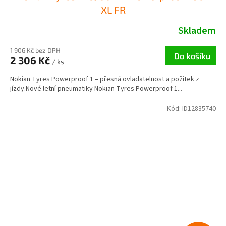
XL FR
Skladem
1 906 Kč bez DPH
Do košíku
2 306 Kč
/ ks
Nokian Tyres Powerproof 1 – přesná ovladatelnost a požitek z
jízdy.Nové letní pneumatiky Nokian Tyres Powerproof 1...
Kód:
ID12835740