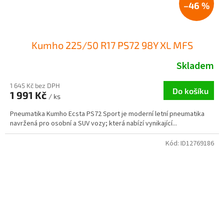
–46 %
Kumho 225/50 R17 PS72 98Y XL MFS
Skladem
1 645 Kč bez DPH
Do košíku
1 991 Kč
/ ks
Pneumatika Kumho Ecsta PS72 Sport je moderní letní pneumatika
navržená pro osobní a SUV vozy; která nabízí vynikající...
Kód:
ID12769186