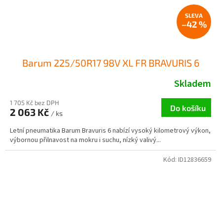
–42 %
Barum 225/50R17 98V XL FR BRAVURIS 6
Skladem
1 705 Kč bez DPH
Do košíku
2 063 Kč
/ ks
Letní pneumatika Barum Bravuris 6 nabízí vysoký kilometrový výkon,
výbornou přilnavost na mokru i suchu, nízký valivý...
Kód:
ID12836659