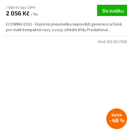
1 699 Kč bez DPH
Do košíku
2 056 Kč
/ ks
ECOWING ES31 - Úsporná pneumatika nejnovější generace určená
pro malé kompaktní vozy a vozy střední třídy.Produktová...
Kód:
ID12827300
–48 %