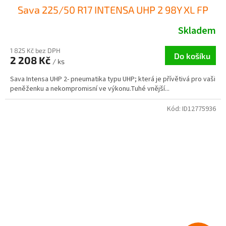
Sava 225/50 R17 INTENSA UHP 2 98Y XL FP
Skladem
1 825 Kč bez DPH
Do košíku
2 208 Kč
/ ks
Sava Intensa UHP 2- pneumatika typu UHP; která je přívětivá pro vaši
peněženku a nekompromisní ve výkonu.Tuhé vnější...
Kód:
ID12775936