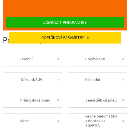
ZOBRAZIT PNEUMATIKY
DOPLŇKOVÉ PARAMETRY
Pneumatiky 225 50 R17
Osobní
Dodávkové
Offroad/SUV
Nákladní
Průmyslové pneu
Zemědělské pneu
Levné pneumatiky
Moto
s dopravou
ZDARMA