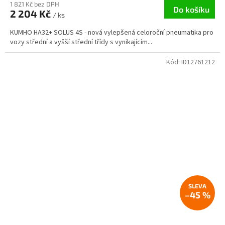
1 821 Kč bez DPH
Do košíku
2 204 Kč
/ ks
KUMHO HA32+ SOLUS 4S - nová vylepšená celoroční pneumatika pro
vozy střední a vyšší střední třídy s vynikajícím...
Kód:
ID12761212
–45 %