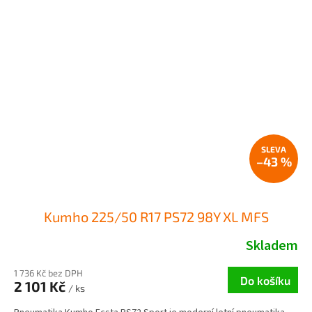
–43 %
Kumho 225/50 R17 PS72 98Y XL MFS
Skladem
1 736 Kč bez DPH
Do košíku
2 101 Kč
/ ks