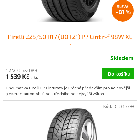
–81 %
Pirelli 225/50 R17 (DOT21) P7 Cint r-f 98W XL
*
Skladem
1 272 Kč bez DPH
Do košíku
1 539 Kč
/ ks
Pneumatika Pirelli P7 Cinturato je určená především pro nejnovější
generaci automobilů od středního po nejvyšší výkon...
Kód:
ID12817799