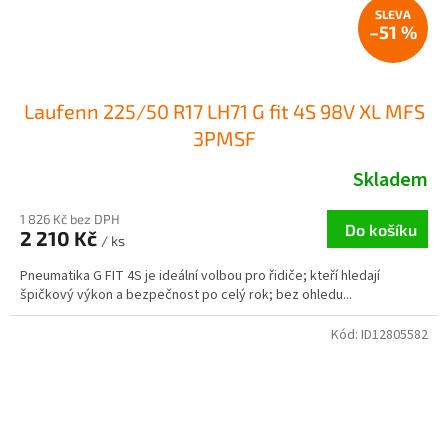
–51 %
Laufenn 225/50 R17 LH71 G fit 4S 98V XL MFS
3PMSF
Skladem
1 826 Kč bez DPH
Do košíku
2 210 Kč
/ ks
Pneumatika G FIT 4S je ideální volbou pro řidiče; kteří hledají
špičkový výkon a bezpečnost po celý rok; bez ohledu...
Kód:
ID12805582