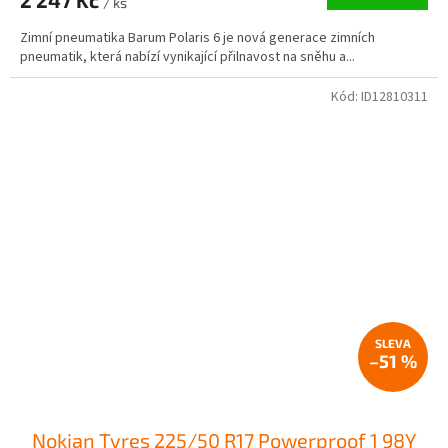
2 247 Kč
/ ks
Zimní pneumatika Barum Polaris 6 je nová generace zimních
pneumatik, která nabízí vynikající přilnavost na sněhu a...
Kód:
ID12810311
–51 %
Nokian Tyres 225/50 R17 Powerproof 1 98Y