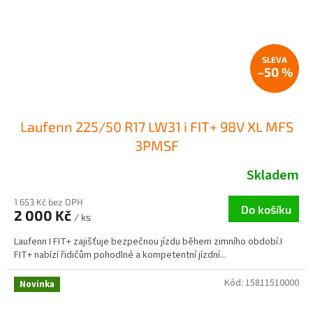
–50 %
Laufenn 225/50 R17 LW31 i FIT+ 98V XL MFS
3PMSF
Skladem
1 653 Kč bez DPH
Do košíku
2 000 Kč
/ ks
Laufenn I FIT+ zajišťuje bezpečnou jízdu během zimního období.I
FIT+ nabízí řidičům pohodlné a kompetentní jízdní...
Kód:
15811510000
Novinka