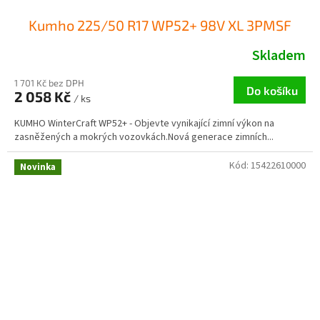
Kumho 225/50 R17 WP52+ 98V XL 3PMSF
Skladem
1 701 Kč bez DPH
Do košíku
2 058 Kč
/ ks
KUMHO WinterCraft WP52+ - Objevte vynikající zimní výkon na
zasněžených a mokrých vozovkách.Nová generace zimních...
Kód:
15422610000
Novinka