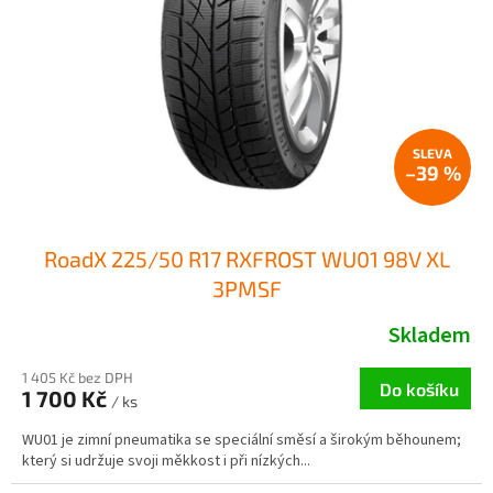
–39 %
RoadX 225/50 R17 RXFROST WU01 98V XL
3PMSF
Skladem
1 405 Kč bez DPH
Do košíku
1 700 Kč
/ ks
WU01 je zimní pneumatika se speciální směsí a širokým běhounem;
který si udržuje svoji měkkost i při nízkých...