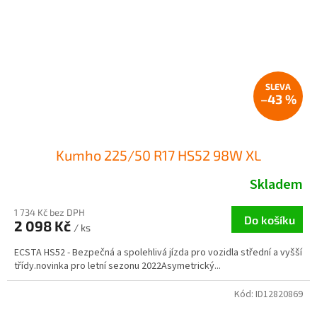
–43 %
Kumho 225/50 R17 HS52 98W XL
Skladem
1 734 Kč bez DPH
Do košíku
2 098 Kč
/ ks
ECSTA HS52 - Bezpečná a spolehlivá jízda pro vozidla střední a vyšší
třídy.novinka pro letní sezonu 2022Asymetrický...
Kód:
ID12820869