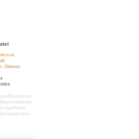
atel
ce s.r.o.
 86
 - Židenice
84
59984
 používá soubory
lším procházením
u vyjadřujete
ejich používáním.