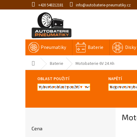
Přejít
+420 548212181
info@autobaterie-pneumatiky.cz
na
obsah
Pneumatiky
Baterie
Disky
Domů
Baterie
Motobaterie 6V 24 Ah
OBLAST POUŽITÍ
NAPĚTÍ
P
Mot
o
s
Cena
t