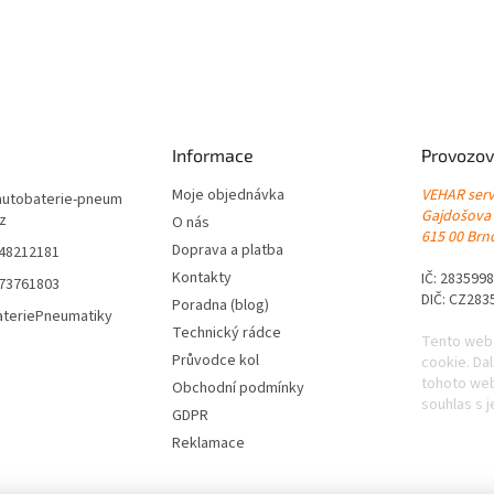
Informace
Provozov
Moje objednávka
VEHAR servi
autobaterie-pneum
Gajdošova
cz
O nás
615 00 Brno
Doprava a platba
548212181
Kontakty
IČ: 283599
773761803
DIČ: CZ283
Poradna (blog)
ateriePneumatiky
Technický rádce
Tento web
Průvodce kol
cookie. Da
tohoto web
Obchodní podmínky
souhlas s j
GDPR
Reklamace