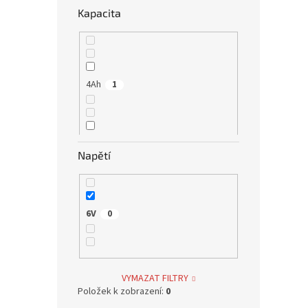
Kapacita
4Ah
1
6Ah
2
Napětí
6V
0
11Ah
2
VYMAZAT FILTRY
Položek k zobrazení:
0