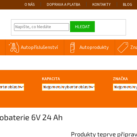
O NÁS
DOPRAVA A PLATBA
KONTAKTY
BLOG
HLEDAT
Autopříslušenství
Autoprodukty
Zn
KAPACITA
ZNAČKA
obaterie 6V 24 Ah
Produkty teprve připra