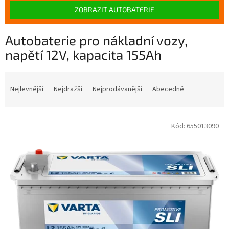
ZOBRAZIT AUTOBATERIE
Autobaterie pro nákladní vozy,
napětí 12V, kapacita 155Ah
Ř
a
Nejlevnější
Nejdražší
Nejprodávanější
Abecedně
z
e
V
n
Kód:
655013090
ý
í
p
p
i
r
s
o
p
d
r
u
o
k
d
t
u
ů