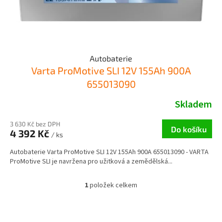
k
t
ů
Autobaterie
Varta ProMotive SLI 12V 155Ah 900A
655013090
Skladem
3 630 Kč bez DPH
Do košíku
4 392 Kč
/ ks
Autobaterie Varta ProMotive SLI 12V 155Ah 900A 655013090 - VARTA
ProMotive SLI je navržena pro užitková a zemědělská...
1
položek celkem
O
v
l
Z
á
á