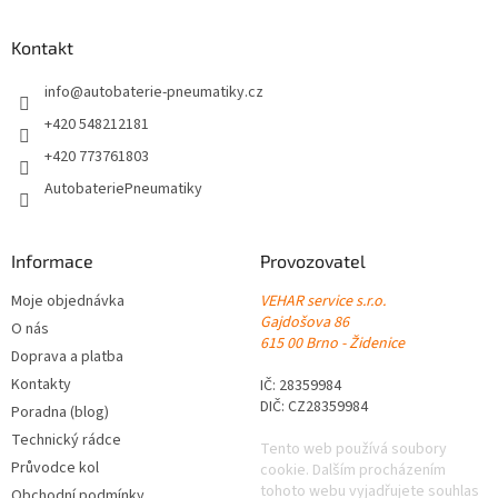
d
p
a
a
Kontakt
c
t
í
í
info
@
autobaterie-pneumatiky.cz
p
r
+420 548212181
v
+420 773761803
k
y
AutobateriePneumatiky
v
ý
p
Informace
Provozovatel
i
s
Moje objednávka
VEHAR service s.r.o.
u
Gajdošova 86
O nás
615 00 Brno - Židenice
Doprava a platba
Kontakty
IČ: 28359984
DIČ: CZ28359984
Poradna (blog)
Technický rádce
Tento web používá soubory
Průvodce kol
cookie. Dalším procházením
tohoto webu vyjadřujete souhlas
Obchodní podmínky