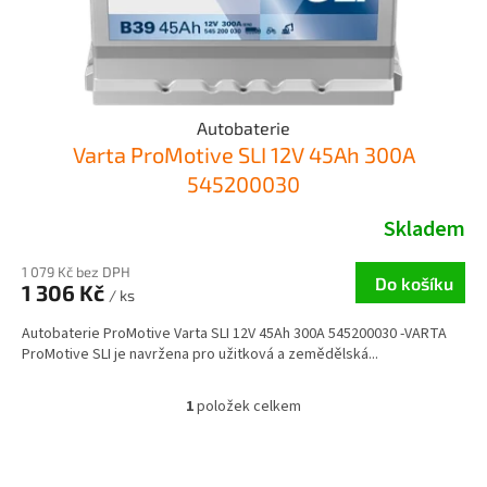
k
t
ů
Autobaterie
Varta ProMotive SLI 12V 45Ah 300A
545200030
Skladem
1 079 Kč bez DPH
Do košíku
1 306 Kč
/ ks
Autobaterie ProMotive Varta SLI 12V 45Ah 300A 545200030 -VARTA
ProMotive SLI je navržena pro užitková a zemědělská...
1
položek celkem
O
v
l
Z
á
á