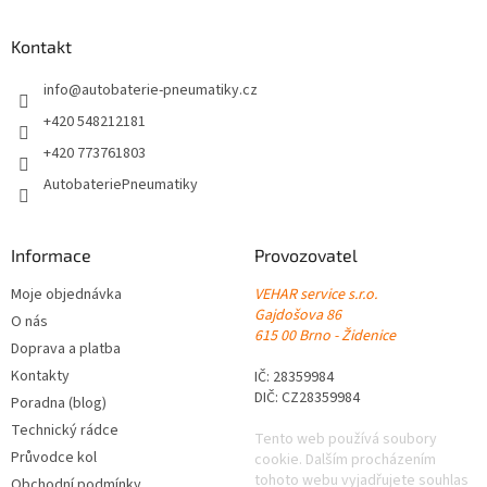
d
p
a
a
Kontakt
c
t
í
í
info
@
autobaterie-pneumatiky.cz
p
r
+420 548212181
v
+420 773761803
k
y
AutobateriePneumatiky
v
ý
p
Informace
Provozovatel
i
s
Moje objednávka
VEHAR service s.r.o.
u
Gajdošova 86
O nás
615 00 Brno - Židenice
Doprava a platba
Kontakty
IČ: 28359984
DIČ: CZ28359984
Poradna (blog)
Technický rádce
Tento web používá soubory
Průvodce kol
cookie. Dalším procházením
tohoto webu vyjadřujete souhlas
Obchodní podmínky