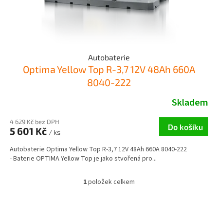
k
t
ů
Autobaterie
Optima Yellow Top R-3,7 12V 48Ah 660A
8040-222
Skladem
4 629 Kč bez DPH
Do košíku
5 601 Kč
/ ks
Autobaterie Optima Yellow Top R-3,7 12V 48Ah 660A 8040-222
- Baterie OPTIMA Yellow Top je jako stvořená pro...
1
položek celkem
O
v
l
Z
á
á