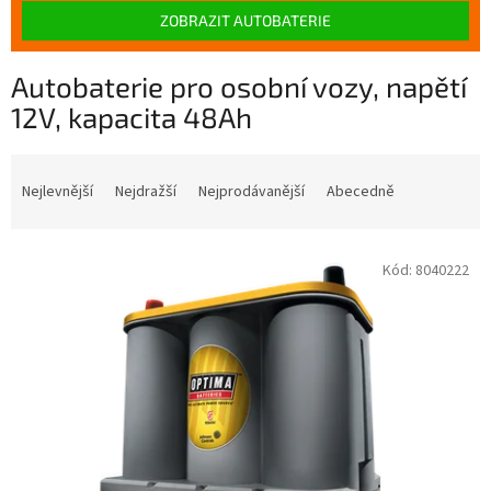
ZOBRAZIT AUTOBATERIE
Autobaterie pro osobní vozy, napětí
12V, kapacita 48Ah
Ř
a
Nejlevnější
Nejdražší
Nejprodávanější
Abecedně
z
e
V
n
Kód:
8040222
ý
í
p
p
i
r
s
o
p
d
r
u
o
k
d
t
u
ů