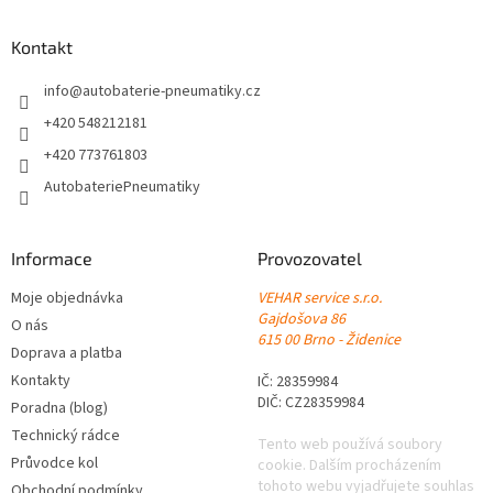
d
p
a
a
Kontakt
c
t
í
í
info
@
autobaterie-pneumatiky.cz
p
r
+420 548212181
v
+420 773761803
k
y
AutobateriePneumatiky
v
ý
p
Informace
Provozovatel
i
s
Moje objednávka
VEHAR service s.r.o.
u
Gajdošova 86
O nás
615 00 Brno - Židenice
Doprava a platba
Kontakty
IČ: 28359984
DIČ: CZ28359984
Poradna (blog)
Technický rádce
Tento web používá soubory
Průvodce kol
cookie. Dalším procházením
tohoto webu vyjadřujete souhlas
Obchodní podmínky