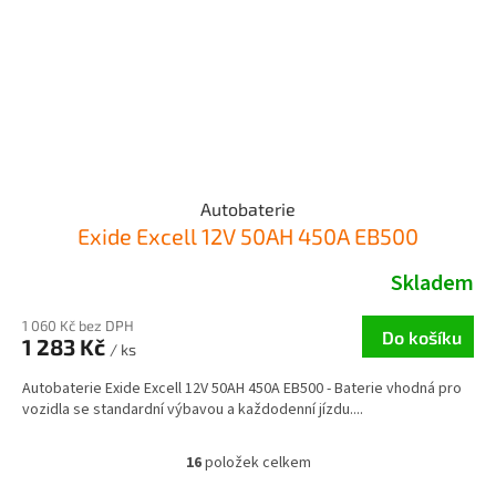
Autobaterie
Exide Excell 12V 50AH 450A EB500
Skladem
1 060 Kč bez DPH
Do košíku
1 283 Kč
/ ks
Autobaterie Exide Excell 12V 50AH 450A EB500 - Baterie vhodná pro
vozidla se standardní výbavou a každodenní jízdu....
16
položek celkem
O
v