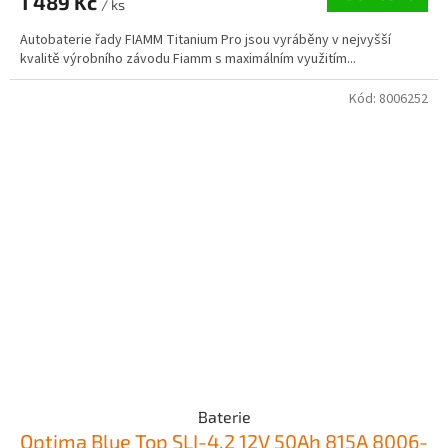
1 489 Kč
/ ks
Autobaterie řady FIAMM Titanium Pro jsou vyráběny v nejvyšší
kvalitě výrobního závodu Fiamm s maximálním využitím...
Kód:
8006252
Baterie
Optima Blue Top SLI-4.2 12V 50Ah 815A 8006-