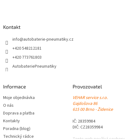
l
Z
á
á
d
p
a
a
Kontakt
c
t
í
í
info
@
autobaterie-pneumatiky.cz
p
r
+420 548212181
v
+420 773761803
k
y
AutobateriePneumatiky
v
ý
p
Informace
Provozovatel
i
s
Moje objednávka
VEHAR service s.r.o.
u
Gajdošova 86
O nás
615 00 Brno - Židenice
Doprava a platba
Kontakty
IČ: 28359984
DIČ: CZ28359984
Poradna (blog)
Technický rádce