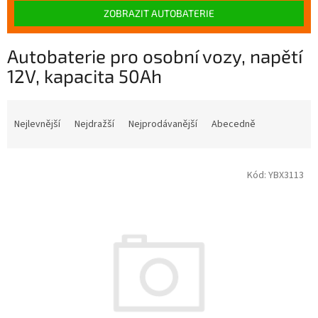
ZOBRAZIT AUTOBATERIE
Autobaterie pro osobní vozy, napětí
12V, kapacita 50Ah
Ř
a
Nejlevnější
Nejdražší
Nejprodávanější
Abecedně
z
e
V
n
Kód:
YBX3113
ý
í
p
p
i
r
s
o
p
d
r
u
o
k
d
t
u
ů