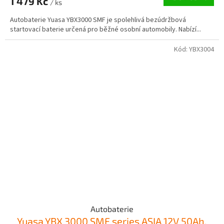
1 479 Kč
/ ks
Autobaterie Yuasa YBX3000 SMF je spolehlivá bezúdržbová
startovací baterie určená pro běžné osobní automobily. Nabízí...
Kód:
YBX3004
Autobaterie
Yuasa YBX 3000 SMF series ASIA 12V 50Ah,