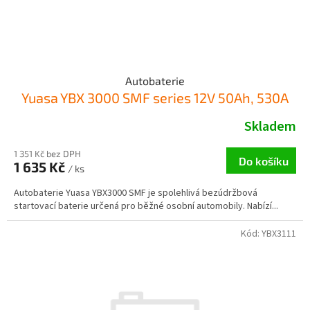
k
t
ů
Autobaterie
Yuasa YBX 3000 SMF series 12V 50Ah, 530A
Skladem
1 351 Kč bez DPH
Do košíku
1 635 Kč
/ ks
Autobaterie Yuasa YBX3000 SMF je spolehlivá bezúdržbová
startovací baterie určená pro běžné osobní automobily. Nabízí...
Kód:
YBX3111