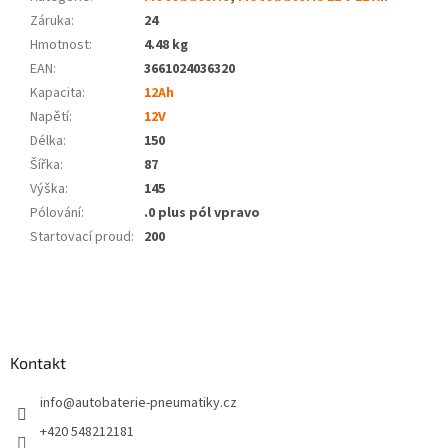
Záruka
:
24
Hmotnost
:
4.48 kg
EAN
:
3661024036320
Kapacita
:
12Ah
Napětí
:
12V
Délka
:
150
Šířka
:
87
Výška
:
145
Pólování
:
.0 plus pól vpravo
Startovací proud
:
200
Z
á
p
a
Kontakt
t
í
info
@
autobaterie-pneumatiky.cz
+420 548212181