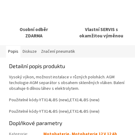
Osobní odběr
Vlastní SERVIS s
ZDARMA
okamžitou výměnou
Popis
Diskuze
Značení pneumatik
Detailní popis produktu
Vysoký výkon, možnost instalace v různých polohách. AGM
techologie-AGM separátor s obsahem skleněných vláken. Balení
obsahuje 6 dílnou láhev s elektrolytem.
Použitelné kódy-YTX14L-BS (new),ETX14L-BS (new)
Použitelné kódy-YTX14L-BS (new),ETX14L-BS (new)
Doplňkové parametry
Kategorie
:
Motobaterie
,
Motobaterie 12 V 12 Ah