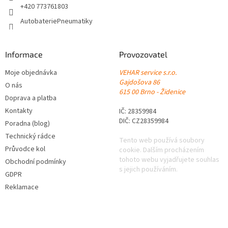
+420 773761803
AutobateriePneumatiky
Informace
Provozovatel
Moje objednávka
VEHAR service s.r.o.
Gajdošova 86
O nás
615 00 Brno - Židenice
Doprava a platba
Kontakty
IČ: 28359984
DIČ: CZ28359984
Poradna (blog)
Technický rádce
Tento web používá soubory
Průvodce kol
cookie. Dalším procházením
tohoto webu vyjadřujete souhlas
Obchodní podmínky
s jejich používáním.
GDPR
Reklamace