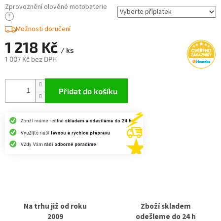
Zprovoznění olověné motobaterie
?
Možnosti doručení
1 218 Kč
/ ks
1 007 Kč
bez DPH
Měrná
cena:
Přidat do košíku
Na trhu již od roku
Zboží skladem
2009
odešleme do 24 h