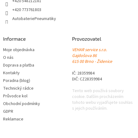
+420 548212181
+420 773761803
AutobateriePneumatiky
Informace
Provozovatel
Moje objednávka
VEHAR service s.r.o.
Gajdošova 86
O nás
615 00 Brno - Židenice
Doprava a platba
Kontakty
IČ: 28359984
DIČ: CZ28359984
Poradna (blog)
Technický rádce
Tento web používá soubory
Průvodce kol
cookie. Dalším procházením
tohoto webu vyjadřujete souhlas
Obchodní podmínky
s jejich používáním.
GDPR
Reklamace