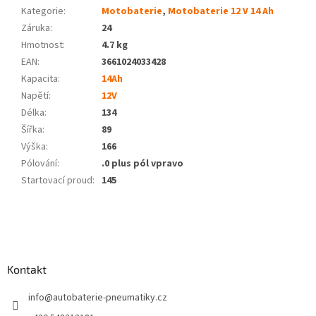
Kategorie
:
Motobaterie
,
Motobaterie 12 V 14 Ah
Záruka
:
24
Hmotnost
:
4.7 kg
EAN
:
3661024033428
Kapacita
:
14Ah
Napětí
:
12V
Délka
:
134
Šířka
:
89
Výška
:
166
Pólování
:
.0 plus pól vpravo
Startovací proud
:
145
Z
á
p
a
Kontakt
t
í
info
@
autobaterie-pneumatiky.cz