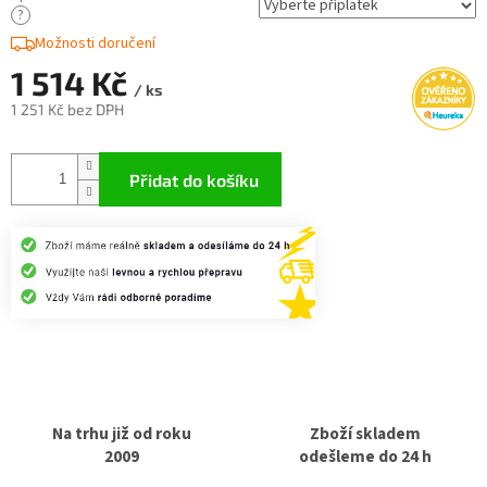
?
Možnosti doručení
1 514 Kč
/ ks
1 251 Kč
bez DPH
Měrná
cena:
Přidat do košíku
Na trhu již od roku
Zboží skladem
2009
odešleme do 24 h