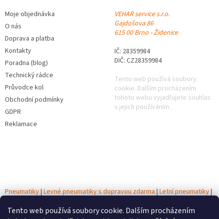
Moje objednávka
VEHAR service s.r.o.
Gajdošova 86
O nás
615 00 Brno - Židenice
Doprava a platba
Kontakty
IČ: 28359984
DIČ: CZ28359984
Poradna (blog)
Technický rádce
Tento web používá soubory
Průvodce kol
cookie. Dalším procházením
tohoto webu vyjadřujete souhlas
Obchodní podmínky
s jejich používáním.
GDPR
Reklamace
Pneumatiky
|
Levné pneumatiky s dopravou zdarma
|
Letní pneumatiky
|
Zimní pneumatiky
|
Celoroční pneumatiky
|
Testy pneumatik
|
Tento web používá soubory cookie. Dalším procházením
Autobaterie