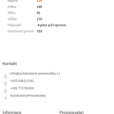
Napětí
:
12V
Délka
:
185
Šířka
:
81
Výška
:
170
Pólování
:
.0 plus pól vpravo
Startovací proud
:
210
Z
á
p
a
Kontakt
t
í
info
@
autobaterie-pneumatiky.cz
+420 548212181
+420 773761803
AutobateriePneumatiky
Informace
Provozovatel