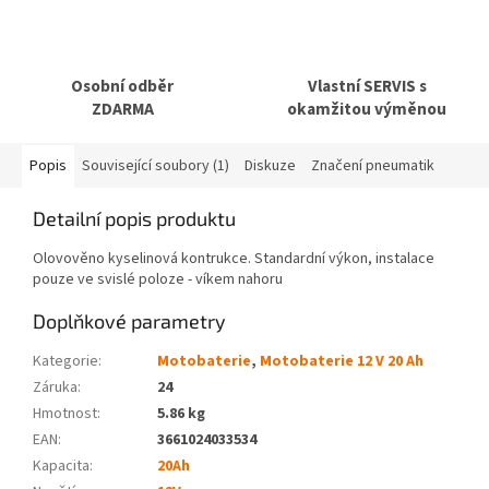
Osobní odběr
Vlastní SERVIS s
ZDARMA
okamžitou výměnou
Popis
Související soubory (1)
Diskuze
Značení pneumatik
Detailní popis produktu
Olovověno kyselinová kontrukce. Standardní výkon, instalace
pouze ve svislé poloze - víkem nahoru
Doplňkové parametry
Kategorie
:
Motobaterie
,
Motobaterie 12 V 20 Ah
Záruka
:
24
Hmotnost
:
5.86 kg
EAN
:
3661024033534
Kapacita
:
20Ah