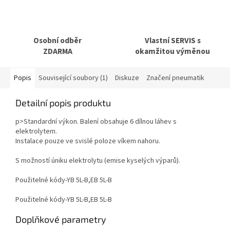
Osobní odběr
Vlastní SERVIS s
ZDARMA
okamžitou výměnou
Popis
Související soubory (1)
Diskuze
Značení pneumatik
Detailní popis produktu
p>Standardní výkon. Balení obsahuje 6 dílnou láhev s
elektrolytem.
Instalace pouze ve svislé poloze víkem nahoru.
S možností úniku elektrolytu (emise kyselých výparů).
Použitelné kódy-YB 5L-B,EB 5L-B
Použitelné kódy-YB 5L-B,EB 5L-B
Doplňkové parametry