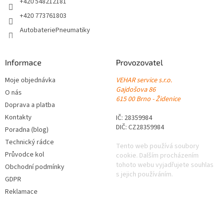
+420 548212181
+420 773761803
AutobateriePneumatiky
Informace
Provozovatel
Moje objednávka
VEHAR service s.r.o.
Gajdošova 86
O nás
615 00 Brno - Židenice
Doprava a platba
Kontakty
IČ: 28359984
DIČ: CZ28359984
Poradna (blog)
Technický rádce
Tento web používá soubory
Průvodce kol
cookie. Dalším procházením
tohoto webu vyjadřujete souhlas
Obchodní podmínky
s jejich používáním.
GDPR
Reklamace