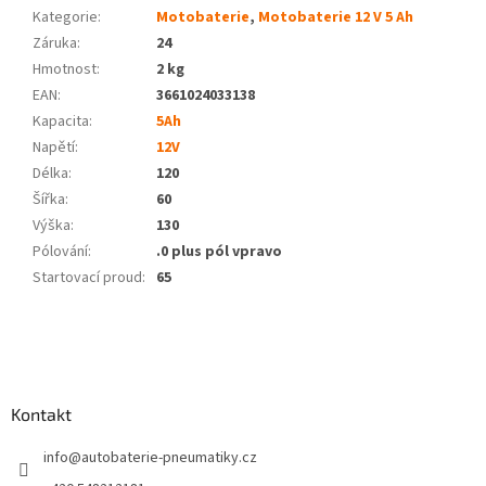
Kategorie
:
Motobaterie
,
Motobaterie 12 V 5 Ah
Záruka
:
24
Hmotnost
:
2 kg
EAN
:
3661024033138
Kapacita
:
5Ah
Napětí
:
12V
Délka
:
120
Šířka
:
60
Výška
:
130
Pólování
:
.0 plus pól vpravo
Startovací proud
:
65
Z
á
p
a
Kontakt
t
í
info
@
autobaterie-pneumatiky.cz