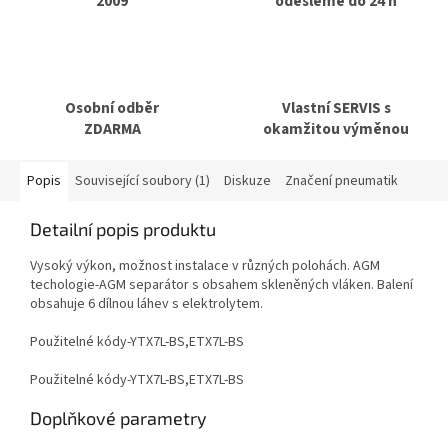
2009
odešleme do 24 h
Osobní odběr
Vlastní SERVIS s
ZDARMA
okamžitou výměnou
Popis
Související soubory (1)
Diskuze
Značení pneumatik
Detailní popis produktu
Vysoký výkon, možnost instalace v různých polohách. AGM
techologie-AGM separátor s obsahem skleněných vláken. Balení
obsahuje 6 dílnou láhev s elektrolytem.
Použitelné kódy-YTX7L-BS,ETX7L-BS
Použitelné kódy-YTX7L-BS,ETX7L-BS
Doplňkové parametry