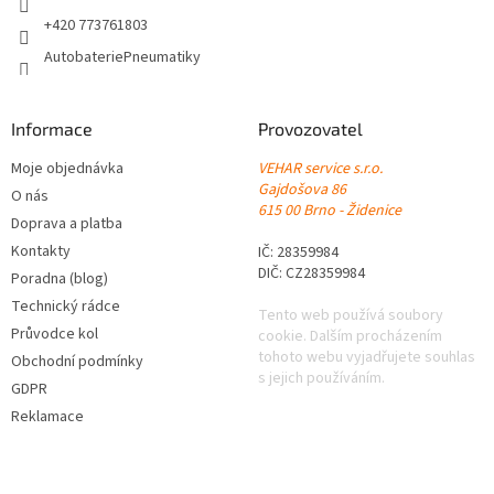
+420 773761803
AutobateriePneumatiky
Informace
Provozovatel
Moje objednávka
VEHAR service s.r.o.
Gajdošova 86
O nás
615 00 Brno - Židenice
Doprava a platba
Kontakty
IČ: 28359984
DIČ: CZ28359984
Poradna (blog)
Technický rádce
Tento web používá soubory
Průvodce kol
cookie. Dalším procházením
tohoto webu vyjadřujete souhlas
Obchodní podmínky
s jejich používáním.
GDPR
Reklamace