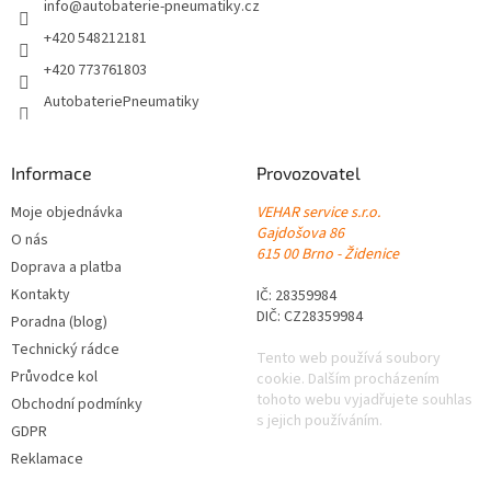
í
info
@
autobaterie-pneumatiky.cz
+420 548212181
+420 773761803
AutobateriePneumatiky
Informace
Provozovatel
Moje objednávka
VEHAR service s.r.o.
Gajdošova 86
O nás
615 00 Brno - Židenice
Doprava a platba
Kontakty
IČ: 28359984
DIČ: CZ28359984
Poradna (blog)
Technický rádce
Tento web používá soubory
Průvodce kol
cookie. Dalším procházením
tohoto webu vyjadřujete souhlas
Obchodní podmínky
s jejich používáním.
GDPR
Reklamace