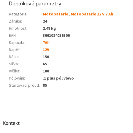
Doplňkové parametry
Kategorie
:
Motobaterie
,
Motobaterie 12 V 7 Ah
Záruka
:
24
Hmotnost
:
2.48 kg
EAN
:
3661024036306
Kapacita
:
7Ah
Napětí
:
12V
Délka
:
150
Šířka
:
65
Výška
:
100
Pólování
:
.1 plus pól vlevo
Startovací proud
:
85
Z
á
p
a
Kontakt
t