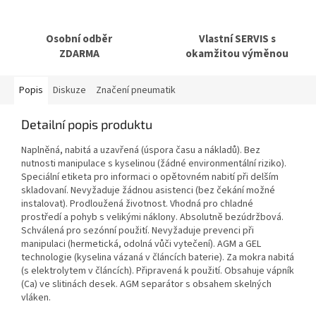
Osobní odběr
Vlastní SERVIS s
ZDARMA
okamžitou výměnou
Popis
Diskuze
Značení pneumatik
Detailní popis produktu
Naplněná, nabitá a uzavřená (úspora času a nákladů). Bez
nutnosti manipulace s kyselinou (žádné environmentální riziko).
Speciální etiketa pro informaci o opětovném nabití při delším
skladovaní. Nevyžaduje žádnou asistenci (bez čekání možné
instalovat). Prodloužená životnost. Vhodná pro chladné
prostředí a pohyb s velikými náklony. Absolutně bezúdržbová.
Schválená pro sezónní použití. Nevyžaduje prevenci při
manipulaci (hermetická, odolná vůči vytečení). AGM a GEL
technologie (kyselina vázaná v článcích baterie). Za mokra nabitá
(s elektrolytem v článcích). Připravená k použití. Obsahuje vápník
(Ca) ve slitinách desek. AGM separátor s obsahem skelných
vláken.