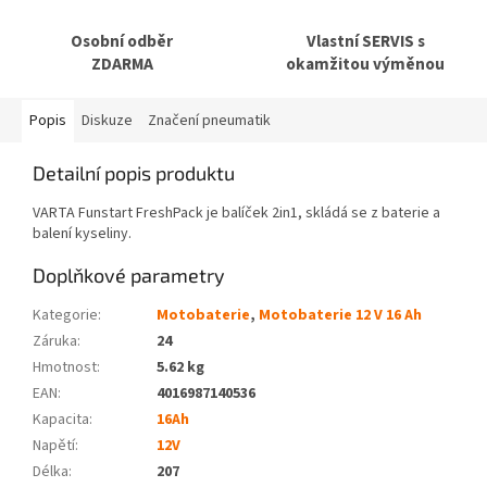
Osobní odběr
Vlastní SERVIS s
ZDARMA
okamžitou výměnou
Popis
Diskuze
Značení pneumatik
Detailní popis produktu
VARTA Funstart FreshPack je balíček 2in1, skládá se z baterie a
balení kyseliny.
Doplňkové parametry
Kategorie
:
Motobaterie
,
Motobaterie 12 V 16 Ah
Záruka
:
24
Hmotnost
:
5.62 kg
EAN
:
4016987140536
Kapacita
:
16Ah
Napětí
:
12V
Délka
:
207