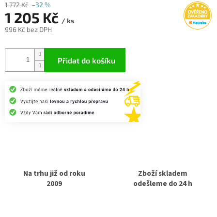
1 772 Kč
–32 %
1 205 Kč
/ ks
996 Kč
bez DPH
Měrná
cena:
Přidat do košíku
Na trhu již od roku
Zboží skladem
2009
odešleme do 24 h