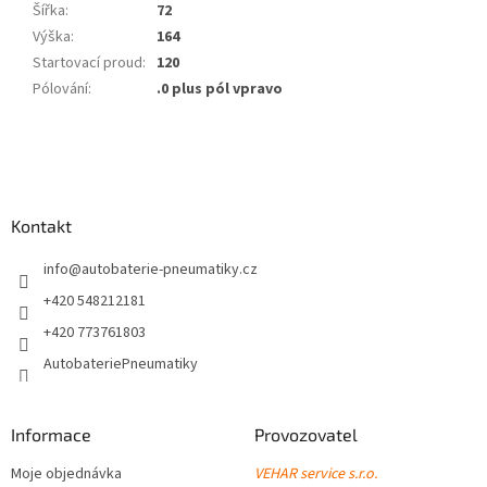
Šířka
:
72
Výška
:
164
Startovací proud
:
120
Pólování
:
.0 plus pól vpravo
Z
á
p
a
Kontakt
t
í
info
@
autobaterie-pneumatiky.cz
+420 548212181
+420 773761803
AutobateriePneumatiky
Informace
Provozovatel
Moje objednávka
VEHAR service s.r.o.