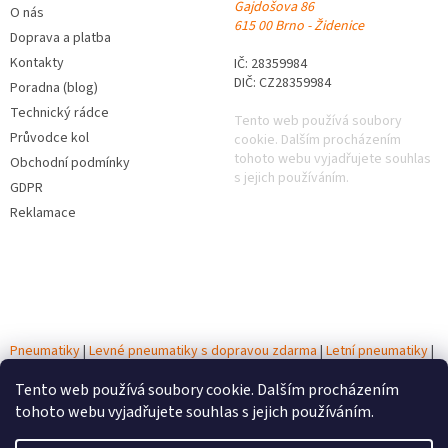
Gajdošova 86
O nás
615 00 Brno - Židenice
Doprava a platba
Kontakty
IČ: 28359984
DIČ: CZ28359984
Poradna (blog)
Technický rádce
Tento web používá soubory
Průvodce kol
cookie. Dalším procházením
tohoto webu vyjadřujete souhlas
Obchodní podmínky
s jejich používáním.
GDPR
Reklamace
Pneumatiky
|
Levné pneumatiky s dopravou zdarma
|
Letní pneumatiky
|
Zimní pneumatiky
|
Celoroční pneumatiky
|
Testy pneumatik
|
Tento web používá soubory cookie. Dalším procházením
Autobaterie
tohoto webu vyjadřujete souhlas s jejich používáním.