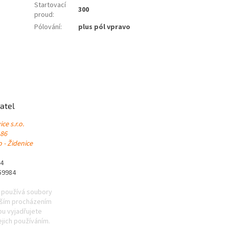
Startovací
300
proud
:
Pólování
:
plus pól vpravo
atel
ce s.r.o.
 86
 - Židenice
84
59984
 používá soubory
lším procházením
u vyjadřujete
ejich používáním.