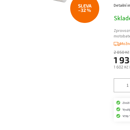
Detailní 
–32 %
Skla
Zprovozn
motobat
Možno
2 850 Kč
1 93
1 602 Kč
Měrná
cena: