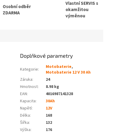
Vlastní SERVIS s
Osobní odběr
okamžitou
ZDARMA
výměnou
Doplňkové parametry
Motobaterie
,
Kategorie
:
Motobaterie 12 V 30 Ah
Záruka
:
24
Hmotnost
:
8.98 kg
EAN
:
4016987141328
Kapacita
:
30Ah
Napětí
:
12V
Délka
:
168
Šířka
:
132
Výška
:
176