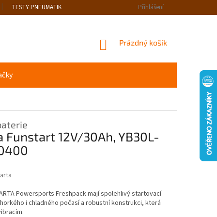
TESTY PNEUMATIK
Přihlášení
NÁKUPNÍ
Prázdný košík
KOŠÍK
ačky
aterie
a Funstart 12V/30Ah, YB30L-
30400
arta
ARTA Powersports Freshpack mají spolehlivý startovací
horkého i chladného počasí a robustní konstrukci, která
ibracím.