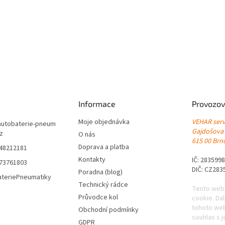
Informace
Provozov
Moje objednávka
VEHAR servi
autobaterie-pneum
Gajdošova
cz
O nás
615 00 Brno
Doprava a platba
548212181
Kontakty
IČ: 283599
773761803
DIČ: CZ283
Poradna (blog)
ateriePneumatiky
Technický rádce
Tento web
Průvodce kol
cookie. Da
tohoto web
Obchodní podmínky
souhlas s j
GDPR