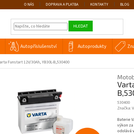
O NÁS
DOPRAVA A PLATBA
KONTAKTY
BLOG
HLEDAT
Autopříslušenství
Autoprodukty
Zn
arta Funstart 12V/30Ah, YB30L-B,530400
Motob
Vart
B,5
530400
Značka:
V
Baterie V
výkon za 
odolává v