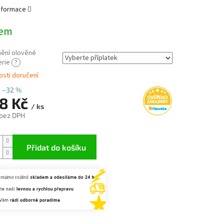
informace
dem
ění olověné
erie
?
sti doručení
–32 %
8 Kč
/ ks
bez DPH
Přidat do košíku