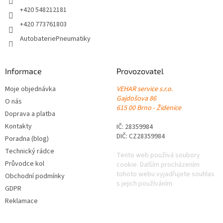
+420 548212181
+420 773761803
AutobateriePneumatiky
Informace
Provozovatel
Moje objednávka
VEHAR service s.r.o.
Gajdošova 86
O nás
615 00 Brno - Židenice
Doprava a platba
Kontakty
IČ: 28359984
DIČ: CZ28359984
Poradna (blog)
Technický rádce
Tento web používá soubory
Průvodce kol
cookie. Dalším procházením
tohoto webu vyjadřujete souhlas
Obchodní podmínky
s jejich používáním.
GDPR
Reklamace