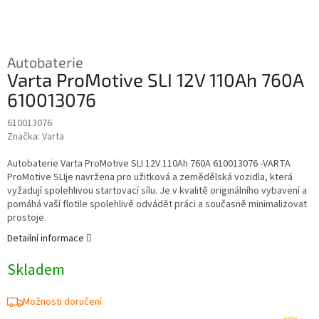
Autobaterie
Varta ProMotive SLI 12V 110Ah 760A
610013076
610013076
Značka:
Varta
Autobaterie Varta ProMotive SLI 12V 110Ah 760A 610013076 -VARTA
ProMotive SLIje navržena pro užitková a zemědělská vozidla, která
vyžadují spolehlivou startovací sílu. Je v kvalitě originálního vybavení a
pomáhá vaší flotile spolehlivě odvádět práci a současně minimalizovat
prostoje.
Detailní informace
Skladem
Možnosti doručení