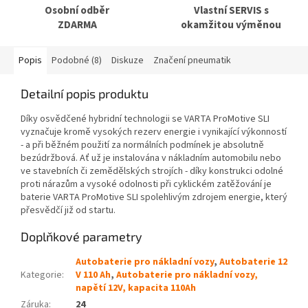
Osobní odběr
Vlastní SERVIS s
ZDARMA
okamžitou výměnou
Popis
Podobné (8)
Diskuze
Značení pneumatik
Detailní popis produktu
Díky osvědčené hybridní technologii se VARTA ProMotive SLI
vyznačuje kromě vysokých rezerv energie i vynikající výkonností
- a při běžném použití za normálních podmínek je absolutně
bezúdržbová. Ať už je instalována v nákladním automobilu nebo
ve stavebních či zemědělských strojích - díky konstrukci odolné
proti nárazům a vysoké odolnosti při cyklickém zatěžování je
baterie VARTA ProMotive SLI spolehlivým zdrojem energie, který
přesvědčí již od startu.
Doplňkové parametry
Autobaterie pro nákladní vozy
,
Autobaterie 12
Kategorie
:
V 110 Ah
,
Autobaterie pro nákladní vozy,
napětí 12V, kapacita 110Ah
Záruka
:
24