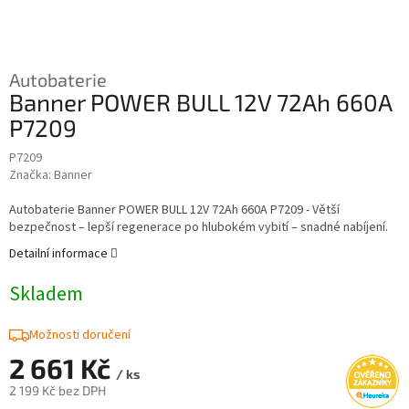
Autobaterie
Banner POWER BULL 12V 72Ah 660A
P7209
P7209
Značka:
Banner
Autobaterie Banner POWER BULL 12V 72Ah 660A P7209 - Větší
bezpečnost – lepší regenerace po hlubokém vybití – snadné nabíjení.
Detailní informace
Skladem
Možnosti doručení
2 661 Kč
/ ks
2 199 Kč bez DPH