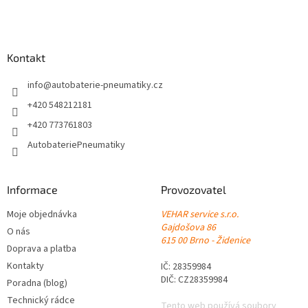
Z
á
p
a
Kontakt
t
í
info
@
autobaterie-pneumatiky.cz
+420 548212181
+420 773761803
AutobateriePneumatiky
Informace
Provozovatel
Moje objednávka
VEHAR service s.r.o.
Gajdošova 86
O nás
615 00 Brno - Židenice
Doprava a platba
Kontakty
IČ: 28359984
DIČ: CZ28359984
Poradna (blog)
Technický rádce
Tento web používá soubory