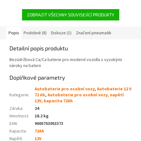
ZOBRAZIT VŠECHNY SOUVISEJÍCÍ PRODUKTY
Popis
Podobné (8)
Diskuze (1)
Značení pneumatik
Detailní popis produktu
Bezúdržbová Ca/Ca baterie pro moderní vozidla s vysokými
nároky na baterii
Doplňkové parametry
Autobaterie pro osobní vozy
,
Autobaterie 12 V
Kategorie
:
72 Ah
,
Autobaterie pro osobní vozy, napětí
12V, kapacita 72Ah
Záruka
:
24
Hmotnost
:
18.2 kg
EAN
:
9005753053373
Kapacita
:
72Ah
Napětí
:
12V