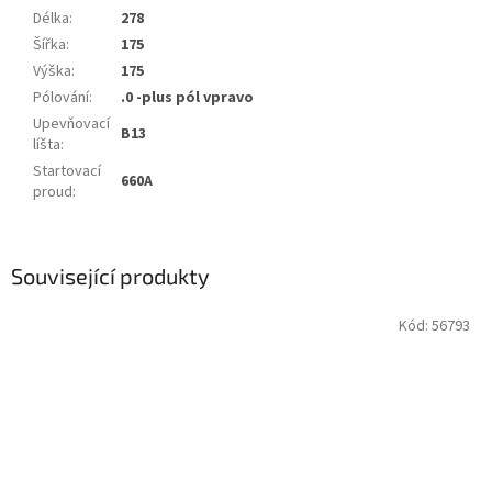
Délka
:
278
Šířka
:
175
Výška
:
175
Pólování
:
.0 -plus pól vpravo
Upevňovací
B13
líšta
:
Startovací
660A
proud
:
Související produkty
Kód:
56793