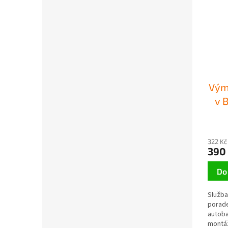
Vým
v 
322 Kč
390
Do
Služba
porade
autoba
montáž