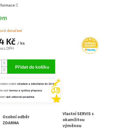
informace
dem
sti doručení
74 Kč
/ ks
 bez DPH
Přidat do košíku
Vlastní SERVIS s
Osobní odběr
okamžitou
ZDARMA
výměnou