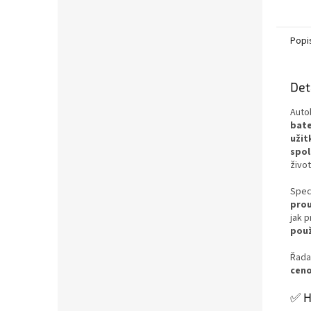
Popi
Det
Auto
bate
užit
spol
život
Spec
prou
jak 
použ
Řad
ceno
✅ H