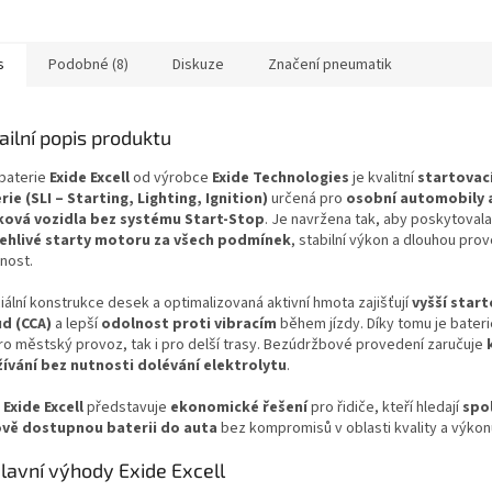
s
Podobné (8)
Diskuze
Značení pneumatik
ailní popis produktu
baterie
Exide Excell
od výrobce
Exide Technologies
je kvalitní
startovac
rie (SLI – Starting, Lighting, Ignition)
určená pro
osobní automobily 
ková vozidla bez systému Start-Stop
. Je navržena tak, aby poskytovala
ehlivé starty motoru za všech podmínek
, stabilní výkon a dlouhou prov
nost.
iální konstrukce desek a optimalizovaná aktivní hmota zajišťují
vyšší start
d (CCA)
a lepší
odolnost proti vibracím
během jízdy. Díky tomu je bater
pro městský provoz, tak i pro delší trasy. Bezúdržbové provedení zaručuje
ívání bez nutnosti dolévání elektrolytu
.
a
Exide Excell
představuje
ekonomické řešení
pro řidiče, kteří hledají
spo
vě dostupnou baterii do auta
bez kompromisů v oblasti kvality a výkon
lavní výhody Exide Excell