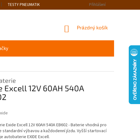
TESTY PNEUMATIK
Přihlášení
NÁKUPNÍ
Prázdný košík
KOŠÍK
ačky
aterie
e Excell 12V 60AH 540A
02
xide
ie Exide Excell 12V 60AH 540A EB602 - Baterie vhodná pro
e standardní výbavou a každodenní jízdu. Vyšší startovací
je autobaterie EXIDE Excell.