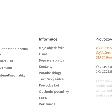
..
Informace
Provozov
Moje objednávka
VEHAR servi
autobaterie-pneum
Gajdošova
cz
O nás
615 00 Brno
Doprava a platba
548212181
Kontakty
IČ: 283599
773761803
DIČ: CZ283
Poradna (blog)
ateriePneumatiky
Technický rádce
Tento web
Průvodce kol
cookie. Da
tohoto web
Obchodní podmínky
souhlas s j
GDPR
Reklamace