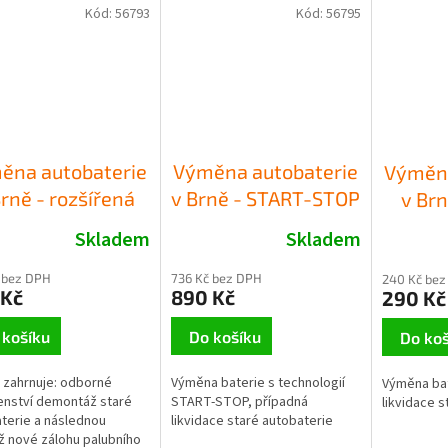
Kód:
56793
Kód:
56795
ěna autobaterie
Výměna autobaterie
Výměna
Brně - rozšířená
v Brně - START-STOP
v Brn
Skladem
Skladem
 bez DPH
736 Kč bez DPH
240 Kč bez
 Kč
890 Kč
290 Kč
 košíku
Do košíku
Do koš
 zahrnuje: odborné
Výměna baterie s technologií
Výměna bat
nství demontáž staré
START-STOP, případná
likvidace s
terie a následnou
likvidace staré autobaterie
 nové zálohu palubního