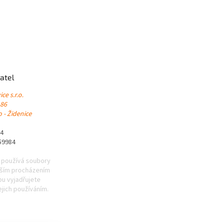
atel
ce s.r.o.
 86
 - Židenice
84
59984
 používá soubory
lším procházením
u vyjadřujete
ejich používáním.