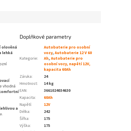
Doplňkové parametry
í olověná
Autobaterie pro osobní
a lehká
vozy
,
Autobaterie 12 V 60
Kategorie
:
Ah
,
Autobaterie pro
ozní
osobní vozy, napětí 12V,
kapacita 60Ah
Záruka
:
24
ovací
Hmotnost
:
14 kg
ie vhodná
EAN
:
3661024034630
komfortní
Kapacita
:
60Ah
Napětí
:
12V
lehlivou a
Délka
:
242
u.
Šířka
:
175
Výška
:
175