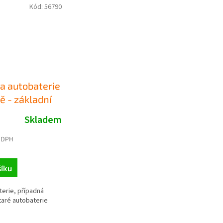
Kód:
56790
 autobaterie
ě - základní
Skladem
 DPH
íku
erie, případná
taré autobaterie