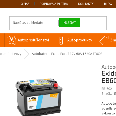
O NÁS
DOPRAVA A PLATBA
KONTAKTY
BLOG
HLEDAT
Autopříslušenství
Autoprodukty
Zn
ro osobní vozy
Autobaterie Exide Excell 12V 60AH 540A EB602
Autob
Exid
EB6
EB-602
Značka:
E
Autobater
vozidla s
výkon to 