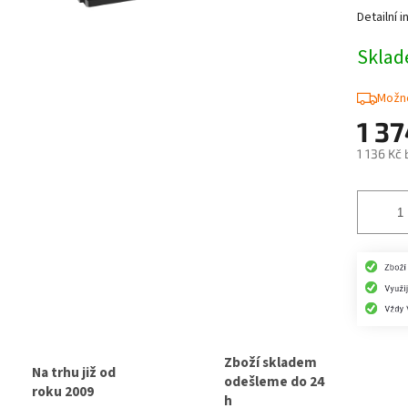
Detailní 
Skla
Možno
1 3
1 136 Kč
Měrná
cena:
Zboží skladem
Na trhu již od
odešleme do 24
roku 2009
h