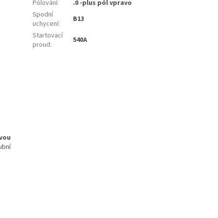
Pólování
:
.0 -plus pól vpravo
Spodní
B13
uchycení
:
Startovací
540A
proud
:
ivou
ubní