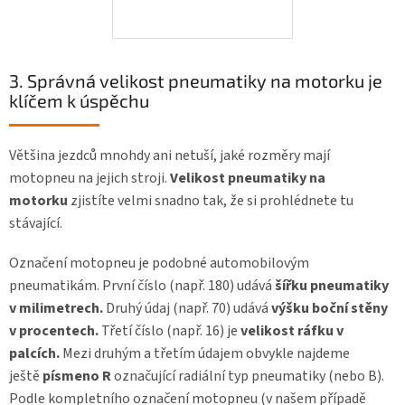
3. Správná velikost pneumatiky na motorku je
klíčem k úspěchu
Většina jezdců mnohdy ani netuší, jaké rozměry mají
motopneu na jejich stroji.
Velikost pneumatiky na
motorku
zjistíte velmi snadno tak, že si prohlédnete tu
stávající.
Označení motopneu je podobné automobilovým
pneumatikám. První číslo (např. 180) udává
šířku pneumatiky
v milimetrech.
Druhý údaj (např. 70) udává
výšku boční stěny
v procentech.
Třetí číslo (např. 16) je
velikost ráfku v
palcích.
Mezi druhým a třetím údajem obvykle najdeme
ještě
písmeno R
označující radiální typ pneumatiky (nebo B).
Podle kompletního označení motopneu (v našem případě