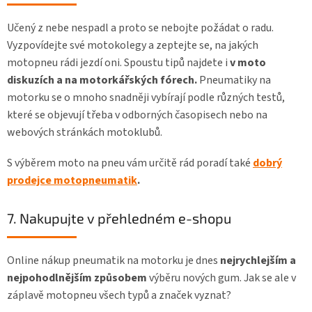
Učený z nebe nespadl a proto se nebojte požádat o radu.
Vyzpovídejte své motokolegy a zeptejte se, na jakých
motopneu rádi jezdí oni. Spoustu tipů najdete i
v moto
diskuzích a na motorkářských fórech.
Pneumatiky na
motorku se o mnoho snadněji vybírají podle různých testů,
které se objevují třeba v odborných časopisech nebo na
webových stránkách motoklubů.
S výběrem moto na pneu vám určitě rád poradí také
dobrý
prodejce motopneumatik
.
7. Nakupujte v přehledném e-shopu
Online nákup pneumatik na motorku je dnes
nejrychlejším a
nejpohodlnějším způsobem
výběru nových gum. Jak se ale v
záplavě motopneu všech typů a značek vyznat?