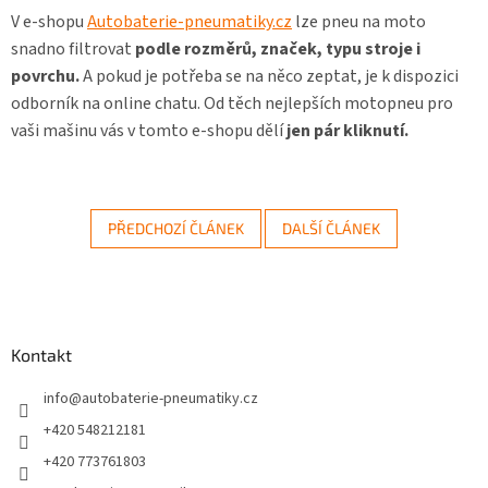
V e-shopu
Autobaterie-pneumatiky.cz
lze pneu na moto
snadno filtrovat
podle rozměrů, značek, typu stroje i
povrchu.
A pokud je potřeba se na něco zeptat, je k dispozici
odborník na online chatu. Od těch nejlepších motopneu pro
vaši mašinu vás v tomto e-shopu dělí
jen pár kliknutí.
PŘEDCHOZÍ ČLÁNEK
DALŠÍ ČLÁNEK
Z
á
Kontakt
p
a
info
@
autobaterie-pneumatiky.cz
t
+420 548212181
í
+420 773761803