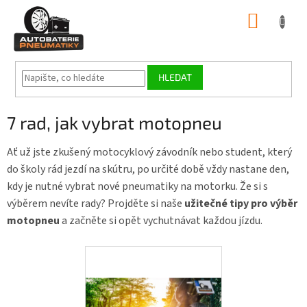
Přejít
NÁKUP
na
obsah
KOŠÍK
HLEDAT
7 rad, jak vybrat motopneu
Ať už jste zkušený motocyklový závodník nebo student, který
do školy rád jezdí na skútru, po určité době vždy nastane den,
kdy je nutné vybrat nové pneumatiky na motorku. Že si s
výběrem nevíte rady? Projděte si naše
užitečné tipy pro výběr
motopneu
a začněte si opět vychutnávat každou jízdu.