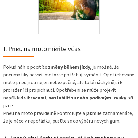
1. Pneu na moto měňte včas
Pokud náhle pocítíte
změny během jízdy,
je možné, že
pneumatiky na vaší motorce potřebují vyměnit. Opotřebované
moto pneu jsou nejen nebezpečné, ale také náchylnější k
proražení či propíchnutí. Opotřebení se může projevit
například
vibracemi, nestabilitou nebo podivnými zvuky
při
jízdě.
Pneu na moto pravidelně kontrolujte a jakmile zaznamenáte,
že je něco v nepořádku, pusťte se do výběru nových gum.
2. Každý styl jízdy si zaslouží jiné motopneu