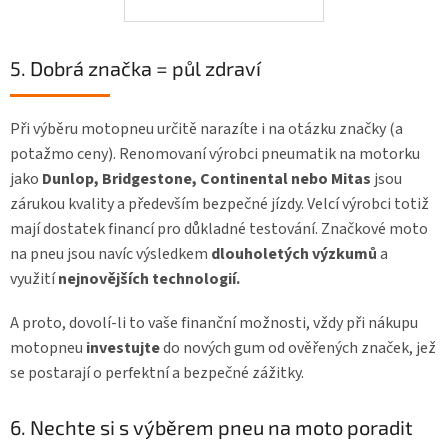
5. Dobrá značka = půl zdraví
Při výběru motopneu určitě narazíte i na otázku značky (a
potažmo ceny). Renomovaní výrobci pneumatik na motorku
jako
Dunlop, Bridgestone, Continental nebo Mitas
jsou
zárukou kvality a především bezpečné jízdy. Velcí výrobci totiž
mají dostatek financí pro důkladné testování. Značkové moto
na pneu jsou navíc výsledkem
dlouholetých výzkumů
a
využití
nejnovějších technologií.
A proto, dovolí-li to vaše finanční možnosti, vždy při nákupu
motopneu
investujte
do nových gum od ověřených značek, jež
se postarají o perfektní a bezpečné zážitky.
6. Nechte si s výběrem pneu na moto poradit