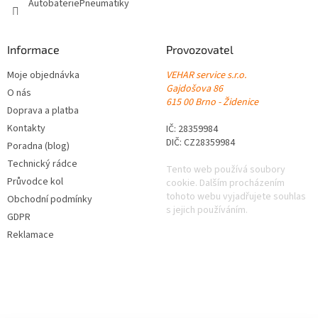
AutobateriePneumatiky
Informace
Provozovatel
Moje objednávka
VEHAR service s.r.o.
Gajdošova 86
O nás
615 00 Brno - Židenice
Doprava a platba
Kontakty
IČ: 28359984
DIČ: CZ28359984
Poradna (blog)
Technický rádce
Tento web používá soubory
Průvodce kol
cookie. Dalším procházením
tohoto webu vyjadřujete souhlas
Obchodní podmínky
s jejich používáním.
GDPR
Reklamace