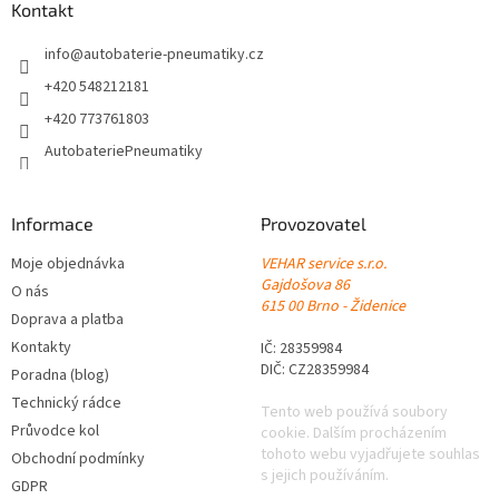
Kontakt
p
a
info
@
autobaterie-pneumatiky.cz
t
+420 548212181
í
+420 773761803
AutobateriePneumatiky
Informace
Provozovatel
Moje objednávka
VEHAR service s.r.o.
Gajdošova 86
O nás
615 00 Brno - Židenice
Doprava a platba
Kontakty
IČ: 28359984
DIČ: CZ28359984
Poradna (blog)
Technický rádce
Tento web používá soubory
Průvodce kol
cookie. Dalším procházením
tohoto webu vyjadřujete souhlas
Obchodní podmínky
s jejich používáním.
GDPR