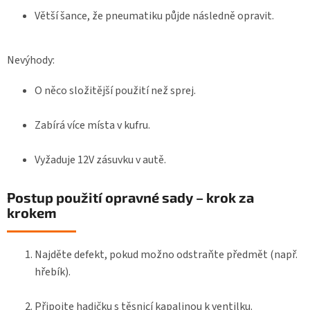
Větší šance, že pneumatiku půjde následně opravit.
Nevýhody:
O něco složitější použití než sprej.
Zabírá více místa v kufru.
Vyžaduje 12V zásuvku v autě.
Postup použití opravné sady – krok za
krokem
Najděte defekt, pokud možno odstraňte předmět (např.
hřebík).
Připojte hadičku s těsnicí kapalinou k ventilku.