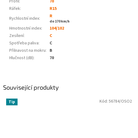
Profil:
70
Ráfek:
R15
R
Rychlostní index:
do 170 km/h
Hmotnostní index:
104/102
Zesílení:
C
Spotřeba paliva
:
C
Přilnavost na mokru
:
B
Hlučnost (dB)
:
70
Související produkty
Kód:
56784/OSO2
Tip