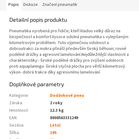
Popis
Diskuze
Značení pneumatik
Detailní popis produktu
Pneumatika vyrobená pro řidiče; kteří kladou velký důraz na
bezpečnost a komfort.Vysoce odolná pneumatika s vylepšeným
kilometrovým proběhem. Tuto výjimečnou odolnost a
dobroutrakci za mokra přináší především široký běhoun; rovné
podélné drážky a agresivní lamelování.Nejdůležitější vlastnosti a
charakteristiky:- široké podélné drážky pro zvýšení odolnosti
proti aquaplaningu- široká styčná plocha pro větší kilometrový
výkon- dobrá trakce díky agresivnímu lamelování
Doplňkové parametry
Kategorie
:
Dodávkové pneu
Záruka
:
2 roky
Hmotnost
:
12.3 kg
EAN
:
8808563331249
Sezóna:
Letní
Šířka:
195