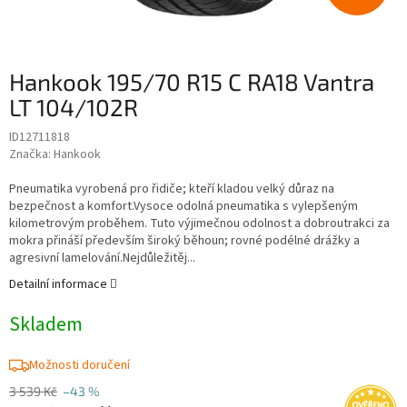
Hankook 195/70 R15 C RA18 Vantra
LT 104/102R
ID12711818
Značka:
Hankook
Pneumatika vyrobená pro řidiče; kteří kladou velký důraz na
bezpečnost a komfort.Vysoce odolná pneumatika s vylepšeným
kilometrovým proběhem. Tuto výjimečnou odolnost a dobroutrakci za
mokra přináší především široký běhoun; rovné podélné drážky a
agresivní lamelování.Nejdůležitěj...
Detailní informace
Skladem
Možnosti doručení
3 539 Kč
–43 %