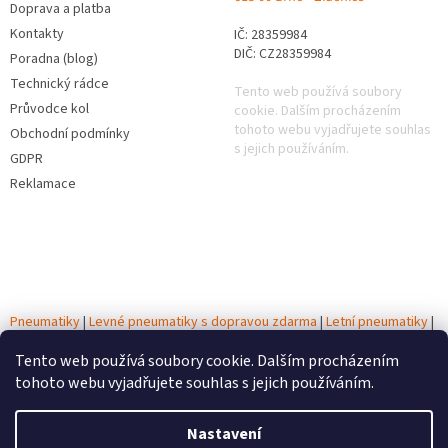
Doprava a platba
Kontakty
IČ: 28359984
DIČ: CZ28359984
Poradna (blog)
Technický rádce
Tento web používá soubory
Průvodce kol
cookie. Dalším procházením
tohoto webu vyjadřujete souhlas
Obchodní podmínky
s jejich používáním.
GDPR
Reklamace
Pneumatiky
|
Levné pneumatiky s dopravou zdarma
|
Letní pneumatiky
|
Zimní pneumatiky
|
Celoroční pneumatiky
|
Testy pneumatik
|
Autobaterie
Tento web používá soubory cookie. Dalším procházením
tohoto webu vyjadřujete souhlas s jejich používáním.
Vytvořil Shoptet
Nastavení