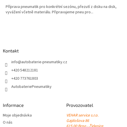
Příprava pneumatik pro konkrétní sezónu, přezutí z disku na disk,
vyvážení včetně materiálu. Připravujeme pneu pro...
Z
á
p
a
Kontakt
t
í
info
@
autobaterie-pneumatiky.cz
+420 548212181
+420 773761803
AutobateriePneumatiky
Informace
Provozovatel
Moje objednávka
VEHAR service s.r.o.
Gajdošova 86
O nás
615 00 Brno - Židenice