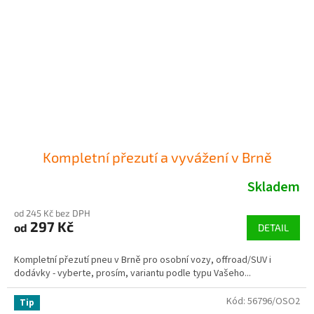
Kompletní přezutí a vyvážení v Brně
Skladem
od 245 Kč bez DPH
297 Kč
od
DETAIL
Kompletní přezutí pneu v Brně pro osobní vozy, offroad/SUV i
dodávky - vyberte, prosím, variantu podle typu Vašeho...
Kód:
56796/OSO2
Tip