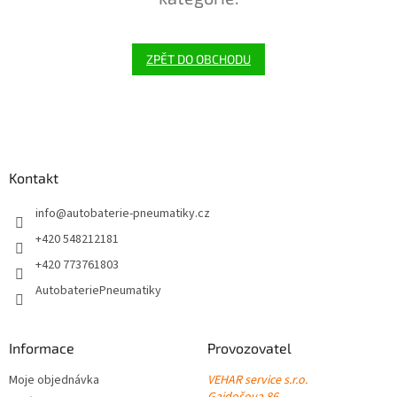
ZPĚT DO OBCHODU
Z
á
p
a
Kontakt
t
í
info
@
autobaterie-pneumatiky.cz
+420 548212181
+420 773761803
AutobateriePneumatiky
Informace
Provozovatel
Moje objednávka
VEHAR service s.r.o.
Gajdošova 86