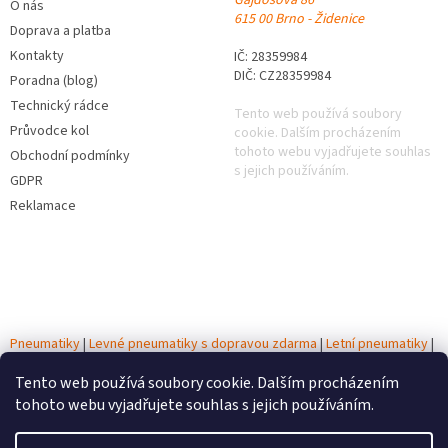
O nás
615 00 Brno - Židenice
Doprava a platba
Kontakty
IČ: 28359984
DIČ: CZ28359984
Poradna (blog)
Technický rádce
Tento web používá soubory
Průvodce kol
cookie. Dalším procházením
tohoto webu vyjadřujete souhlas
Obchodní podmínky
s jejich používáním.
GDPR
Reklamace
Pneumatiky
|
Levné pneumatiky s dopravou zdarma
|
Letní pneumatiky
|
Zimní pneumatiky
|
Celoroční pneumatiky
|
Testy pneumatik
|
Autobaterie
Tento web používá soubory cookie. Dalším procházením
tohoto webu vyjadřujete souhlas s jejich používáním.
Vytvořil Shoptet