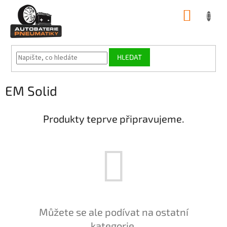
Přejít
NÁKUP
na
obsah
KOŠÍK
HLEDAT
EM Solid
Produkty teprve připravujeme.
Můžete se ale podívat na ostatní
kategorie.