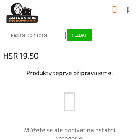
Přejít
NÁKUP
na
obsah
KOŠÍK
HLEDAT
HSR 19.50
Produkty teprve připravujeme.
Můžete se ale podívat na ostatní
kategorie.