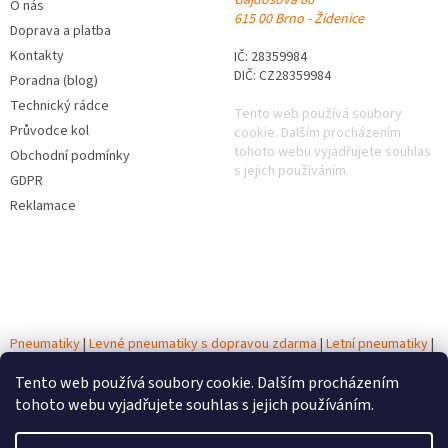
O nás
615 00 Brno - Židenice
Doprava a platba
Kontakty
IČ: 28359984
DIČ: CZ28359984
Poradna (blog)
Technický rádce
Tento web používá soubory
Průvodce kol
cookie. Dalším procházením
tohoto webu vyjadřujete souhlas
Obchodní podmínky
s jejich používáním.
GDPR
Reklamace
Pneumatiky
|
Levné pneumatiky s dopravou zdarma
|
Letní pneumatiky
|
Zimní pneumatiky
|
Celoroční pneumatiky
|
Testy pneumatik
|
Autobaterie
Tento web používá soubory cookie. Dalším procházením
tohoto webu vyjadřujete souhlas s jejich používáním.
Vytvořil Shoptet