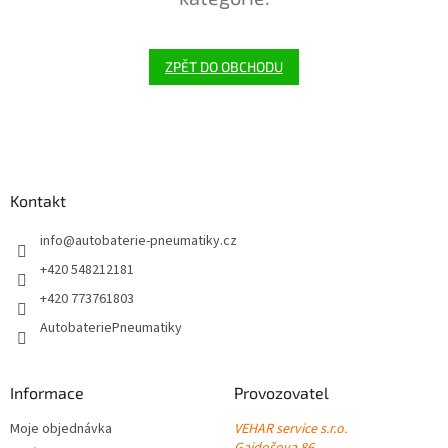
ZPĚT DO OBCHODU
Z
á
p
a
Kontakt
t
í
info
@
autobaterie-pneumatiky.cz
+420 548212181
+420 773761803
AutobateriePneumatiky
Informace
Provozovatel
Moje objednávka
VEHAR service s.r.o.
Gajdošova 86