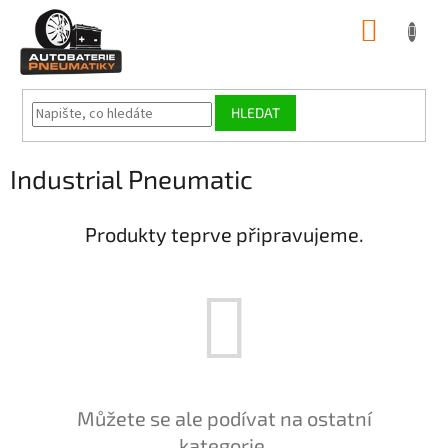
Přejít
NÁKUP
na
obsah
KOŠÍK
HLEDAT
Industrial Pneumatic
Produkty teprve připravujeme.
Můžete se ale podívat na ostatní
kategorie.