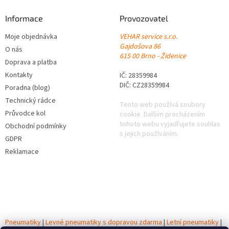
Informace
Provozovatel
Moje objednávka
VEHAR service s.r.o.
Gajdošova 86
O nás
615 00 Brno - Židenice
Doprava a platba
Kontakty
IČ: 28359984
DIČ: CZ28359984
Poradna (blog)
Technický rádce
Tento web používá soubory
Průvodce kol
cookie. Dalším procházením
tohoto webu vyjadřujete souhlas
Obchodní podmínky
s jejich používáním.
GDPR
Reklamace
Pneumatiky
|
Levné pneumatiky s dopravou zdarma
|
Letní pneumatiky
|