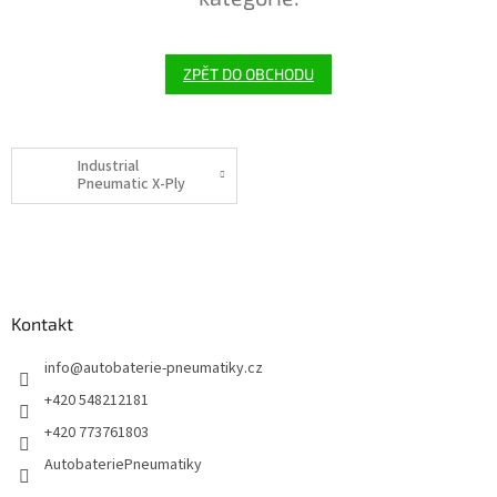
ZPĚT DO OBCHODU
Industrial
Pneumatic X-Ply
Z
á
p
a
Kontakt
t
í
info
@
autobaterie-pneumatiky.cz
+420 548212181
+420 773761803
AutobateriePneumatiky