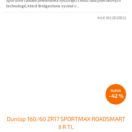
Sportovní radiální pneumatika využívající celou řadu pokrokových
technologií; které Bridgestone vyvinul v...
Kód:
ID12820822
–42 %
Dunlop 160/60 ZR17 SPORTMAX ROADSMART
II R TL