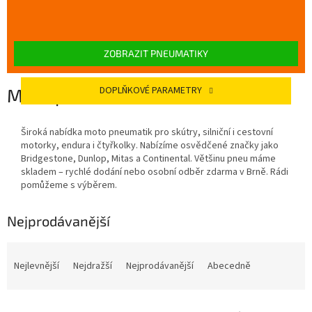
ZOBRAZIT PNEUMATIKY
DOPLŇKOVÉ PARAMETRY
Moto pneu
Široká nabídka moto pneumatik pro skútry, silniční i cestovní
motorky, endura i čtyřkolky. Nabízíme osvědčené značky jako
Bridgestone, Dunlop, Mitas a Continental. Většinu pneu máme
skladem – rychlé dodání nebo osobní odběr zdarma v Brně. Rádi
pomůžeme s výběrem.
Nejprodávanější
Ř
a
Nejlevnější
Nejdražší
Nejprodávanější
Abecedně
z
e
V
n