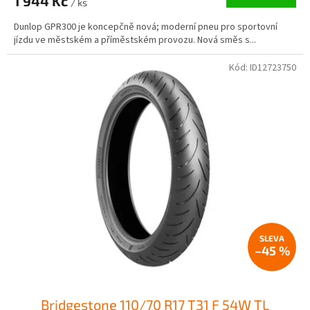
1 944 Kč
/ ks
Dunlop GPR300 je koncepčně nová; moderní pneu pro sportovní
jízdu ve městském a příměstském provozu. Nová směs s...
Kód:
ID12723750
–45 %
Bridgestone 110/70 R17 T31 F 54W TL