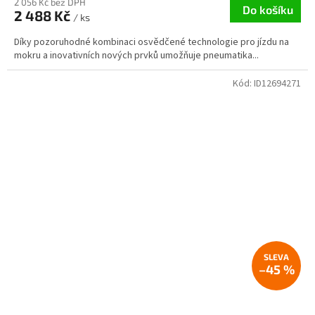
2 056 Kč bez DPH
Do košíku
2 488 Kč
/ ks
Díky pozoruhodné kombinaci osvědčené technologie pro jízdu na
mokru a inovativních nových prvků umožňuje pneumatika...
Kód:
ID12694271
–45 %