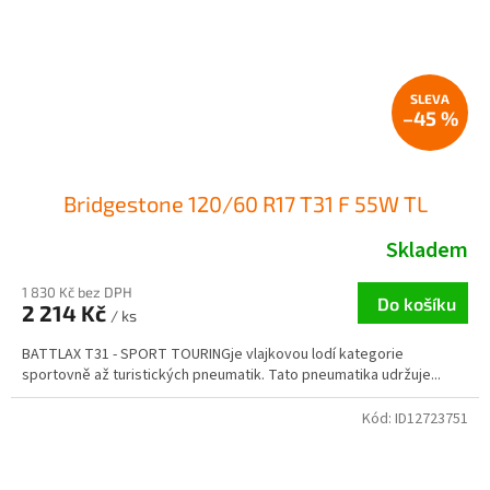
–45 %
Bridgestone 120/60 R17 T31 F 55W TL
Skladem
1 830 Kč bez DPH
Do košíku
2 214 Kč
/ ks
BATTLAX T31 - SPORT TOURINGje vlajkovou lodí kategorie
sportovně až turistických pneumatik. Tato pneumatika udržuje...
Kód:
ID12723751