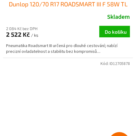
Dunlop 120/70 R17 ROADSMART III F 58W TL
Skladem
2 084 Kč bez DPH
Do košíku
2 522 Kč
/ ks
Pneumatika Roadsmart III určená pro dlouhé cestování; nabízí
precizní ovladatelnost a stabilitu bez kompromisů....
Kód:
ID12705878