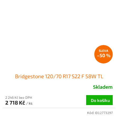
–50 %
Bridgestone 120/70 R17 S22 F 58W TL
Skladem
2 246 Kč bez DPH
Do košíku
2 718 Kč
/ ks
Kód:
ID12773297