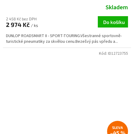
Skladem
2 458 Kč bez DPH
Do košíku
2 974 Kč
/ ks
DUNLOP ROADSMART II - SPORT-TOURING.Všestranné sportovně-
turistické pneumatiky za skvělou cenu.Bezešvý pás vpředu a...
Kód:
ID12723755
–45 %