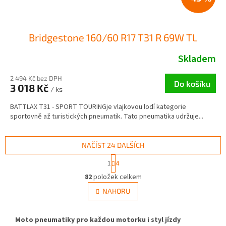
Bridgestone 160/60 R17 T31 R 69W TL
Skladem
2 494 Kč bez DPH
Do košíku
3 018 Kč
/ ks
BATTLAX T31 - SPORT TOURINGje vlajkovou lodí kategorie
sportovně až turistických pneumatik. Tato pneumatika udržuje...
NAČÍST 24 DALŠÍCH
S
1
4
t
O
r
82
položek celkem
v
á
l
NAHORU
n
á
k
d
o
v
a
Moto pneumatiky pro každou motorku i styl jízdy