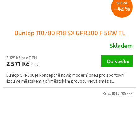
–42 %
Dunlop 110/80 R18 SX GPR300 F 58W TL
Skladem
2 125 Kč bez DPH
Do košíku
2 571 Kč
/ ks
Dunlop GPR300 je koncepčně nová; moderní pneu pro sportovní
jízdu ve městském a příměstském provozu. Nová směs s...
Kód:
ID12705884