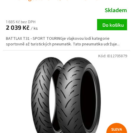
Skladem
1 685 Kč bez DPH
Do košíku
2 039 Kč
/ ks
BATTLAX T31 - SPORT TOURINGje vlajkovou lodí kategorie
sportovně až turistických pneumatik. Tato pneumatika udržuje...
Kód:
ID12705879