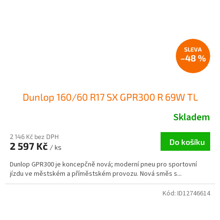
–48 %
Dunlop 160/60 R17 SX GPR300 R 69W TL
Skladem
2 146 Kč bez DPH
Do košíku
2 597 Kč
/ ks
Dunlop GPR300 je koncepčně nová; moderní pneu pro sportovní
jízdu ve městském a příměstském provozu. Nová směs s...
Kód:
ID12746614