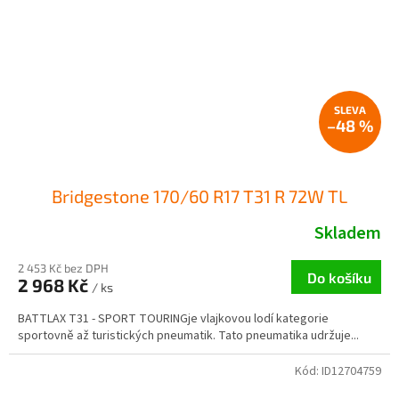
–48 %
Bridgestone 170/60 R17 T31 R 72W TL
Skladem
2 453 Kč bez DPH
Do košíku
2 968 Kč
/ ks
BATTLAX T31 - SPORT TOURINGje vlajkovou lodí kategorie
sportovně až turistických pneumatik. Tato pneumatika udržuje...
Kód:
ID12704759