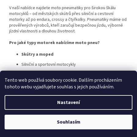
á
c
n
í
V naší nabídce najdete moto pneumatiky pro širokou škálu
í
p
motocyklů – od městských skútrů přes silniční a cestovní
r
motorky až po endura, crossy a čtyřkolky. Pneumatiky máme od
v
prověřených výrobců, kteří zaručují bezpečnou jízdu, výborné
k
jízdní vlastnosti a dlouhou životnost.
y
v
Pro jaké typy motorek nabízíme moto pneu?
ý
p
Skútry a moped
i
Silniční a sportovní motocykly
s
u
Cestovní endura a touring
Tento web používá soubory cookie. Dalším procházením
Motokros, enduro, offroad
tohoto webu vyjadřujete souhlas s jejich používáním.
Čtyřkolky (ATV, UTV)
Nastavení
Typy motocyklových pneumatik:
Letní moto pneu
– pro běžné silniční použití
Souhlasím
Závodní/sportovní pneumatiky
– s vysokou přilnavostí
Enduro a offroad dezény
– do terénu a na nezpevněné
cesty