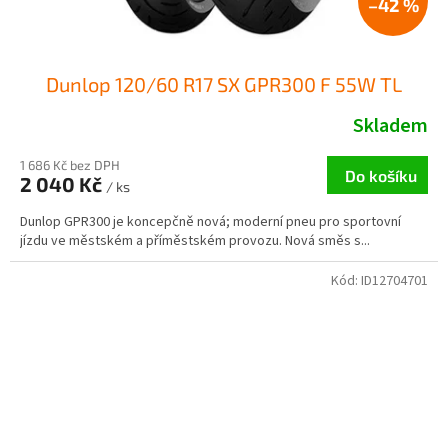
–42 %
Dunlop 120/60 R17 SX GPR300 F 55W TL
Skladem
1 686 Kč bez DPH
Do košíku
2 040 Kč
/ ks
Dunlop GPR300 je koncepčně nová; moderní pneu pro sportovní
jízdu ve městském a příměstském provozu. Nová směs s...
Kód:
ID12704701