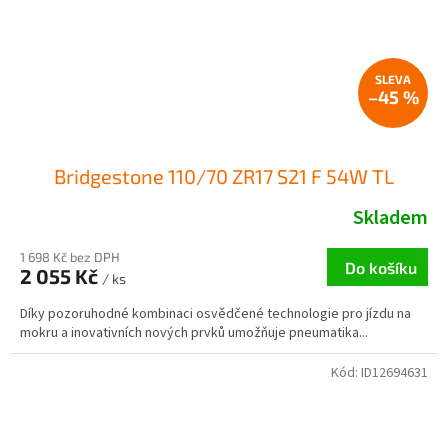
–45 %
Bridgestone 110/70 ZR17 S21 F 54W TL
Skladem
1 698 Kč bez DPH
Do košíku
2 055 Kč
/ ks
Díky pozoruhodné kombinaci osvědčené technologie pro jízdu na
mokru a inovativních nových prvků umožňuje pneumatika...
Kód:
ID12694631