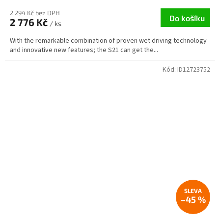
2 294 Kč bez DPH
Do košíku
2 776 Kč
/ ks
With the remarkable combination of proven wet driving technology
and innovative new features; the S21 can get the...
Kód:
ID12723752
–45 %