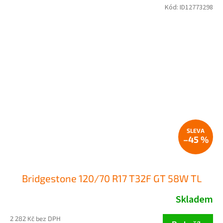
Kód:
ID12773298
–45 %
Bridgestone 120/70 R17 T32F GT 58W TL
Skladem
2 282 Kč bez DPH