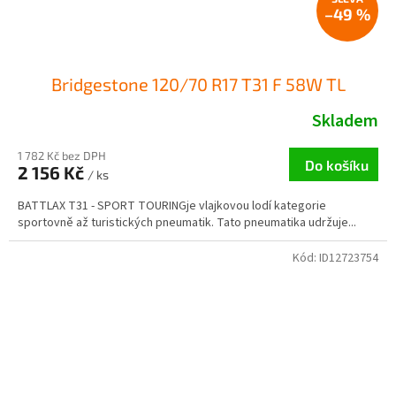
–49 %
Bridgestone 120/70 R17 T31 F 58W TL
Skladem
1 782 Kč bez DPH
Do košíku
2 156 Kč
/ ks
BATTLAX T31 - SPORT TOURINGje vlajkovou lodí kategorie
sportovně až turistických pneumatik. Tato pneumatika udržuje...
Kód:
ID12723754