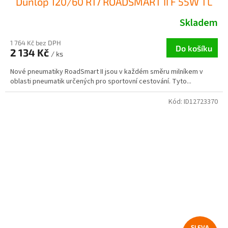
Dunlop 120/60 R17 ROADSMART II F 55W TL
Skladem
1 764 Kč bez DPH
Do košíku
2 134 Kč
/ ks
Nové pneumatiky RoadSmart II jsou v každém směru milníkem v
oblasti pneumatik určených pro sportovní cestování. Tyto...
Kód:
ID12723370