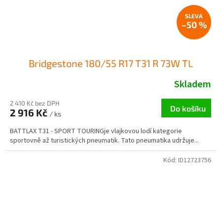
–50 %
Bridgestone 180/55 R17 T31 R 73W TL
Skladem
2 410 Kč bez DPH
Do košíku
2 916 Kč
/ ks
BATTLAX T31 - SPORT TOURINGje vlajkovou lodí kategorie
sportovně až turistických pneumatik. Tato pneumatika udržuje...
Kód:
ID12723756