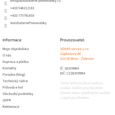
í
info
@
autobaterie-pneumatiky.cz
+420 548212181
+420 773761803
AutobateriePneumatiky
Informace
Provozovatel
Moje objednávka
VEHAR service s.r.o.
Gajdošova 86
O nás
615 00 Brno - Židenice
Doprava a platba
Kontakty
IČ: 28359984
DIČ: CZ28359984
Poradna (blog)
Technický rádce
Tento web používá soubory
Průvodce kol
cookie. Dalším procházením
tohoto webu vyjadřujete souhlas
Obchodní podmínky
s jejich používáním.
GDPR
Reklamace