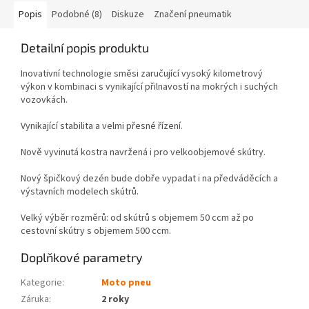
Popis
Podobné (8)
Diskuze
Značení pneumatik
Detailní popis produktu
Inovativní technologie směsi zaručující vysoký kilometrový
výkon v kombinaci s vynikající přilnavostí na mokrých i suchých
vozovkách.
Vynikající stabilita a velmi přesné řízení.
Nově vyvinutá kostra navržená i pro velkoobjemové skútry.
Nový špičkový dezén bude dobře vypadat i na předváděcích a
výstavních modelech skútrů.
Velký výběr rozměrů: od skútrů s objemem 50 ccm až po
cestovní skútry s objemem 500 ccm.
Doplňkové parametry
Kategorie
:
Moto pneu
Záruka
:
2 roky