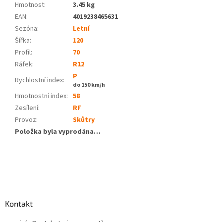
Hmotnost
:
3.45 kg
EAN
:
4019238465631
Sezóna:
Letní
Šířka:
120
Profil:
70
Ráfek:
R12
P
Rychlostní index:
do 150 km/h
Hmotnostní index:
58
Zesílení:
RF
Provoz
:
Skůtry
Položka byla vyprodána…
Z
á
p
a
Kontakt
t