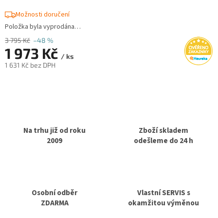
Možnosti doručení
Položka byla vyprodána…
3 795 Kč
–48 %
1 973 Kč
/ ks
1 631 Kč bez DPH
Měrná
cena:
Na trhu již od roku
Zboží skladem
2009
odešleme do 24 h
Osobní odběr
Vlastní SERVIS s
ZDARMA
okamžitou výměnou