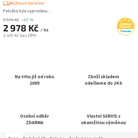
Možnosti doručení
Položka byla vyprodána…
5 514 Kč
–45 %
2 978 Kč
/ ks
2 461 Kč bez DPH
Měrná
cena:
Na trhu již od roku
Zboží skladem
2009
odešleme do 24 h
Osobní odběr
Vlastní SERVIS s
ZDARMA
okamžitou výměnou