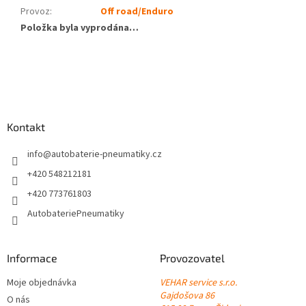
Provoz
:
Off road/Enduro
Položka byla vyprodána…
Z
á
p
a
Kontakt
t
í
info
@
autobaterie-pneumatiky.cz
+420 548212181
+420 773761803
AutobateriePneumatiky
Informace
Provozovatel
Moje objednávka
VEHAR service s.r.o.
Gajdošova 86
O nás