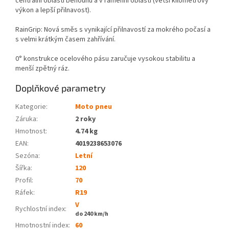
centrální oblasti běhounu a v ramenní oblasti (větší kilometrový
výkon a lepší přilnavost).
RainGrip: Nová směs s vynikající přilnavostí za mokrého počasí a
s velmi krátkým časem zahřívání.
0° konstrukce ocelového pásu zaručuje vysokou stabilitu a
menší zpětný ráz.
Doplňkové parametry
Kategorie
:
Moto pneu
Záruka
:
2 roky
Hmotnost
:
4.74 kg
EAN
:
4019238653076
Sezóna:
Letní
Šířka:
120
Profil:
70
Ráfek:
R19
V
Rychlostní index:
do 240 km/h
Hmotnostní index:
60