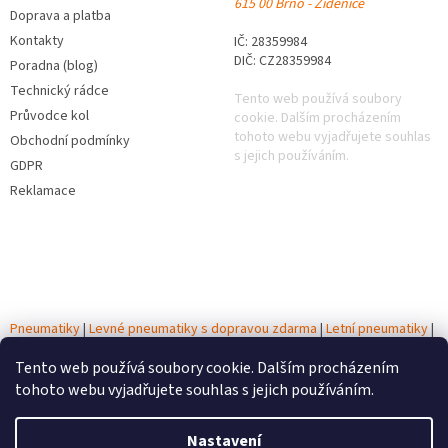
615 00 Brno - Židenice
Doprava a platba
Kontakty
IČ: 28359984
DIČ: CZ28359984
Poradna (blog)
Technický rádce
Tento web používá soubory
Průvodce kol
cookie. Dalším procházením
tohoto webu vyjadřujete souhlas
Obchodní podmínky
s jejich používáním.
GDPR
Reklamace
Pneumatiky
|
Levné pneumatiky s dopravou zdarma
|
Letní pneumatiky
|
Zimní pneumatiky
|
Celoroční pneumatiky
|
Testy pneumatik
|
Autobaterie
Tento web používá soubory cookie. Dalším procházením
tohoto webu vyjadřujete souhlas s jejich používáním.
Vytvořil Shoptet
Nastavení