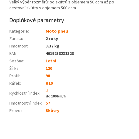
Velký výběr rozměrů: od skútrů s objemem 50 ccm až po
cestovní skútry s objemem 500 ccm.
Doplňkové parametry
Kategorie
:
Moto pneu
Záruka
:
2 roky
Hmotnost
:
3.37 kg
EAN
:
4019238231328
Sezóna:
Letní
Šířka:
120
Profil:
90
Ráfek:
R10
J
Rychlostní index:
do 100 km/h
Hmotnostní index:
57
Provoz
:
Skůtry
Z