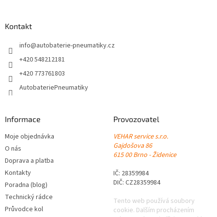
á
p
a
Kontakt
t
í
info
@
autobaterie-pneumatiky.cz
+420 548212181
+420 773761803
AutobateriePneumatiky
Informace
Provozovatel
Moje objednávka
VEHAR service s.r.o.
Gajdošova 86
O nás
615 00 Brno - Židenice
Doprava a platba
Kontakty
IČ: 28359984
DIČ: CZ28359984
Poradna (blog)
Technický rádce
Tento web používá soubory
Průvodce kol
cookie. Dalším procházením