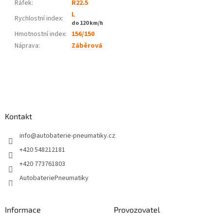
Ráfek:
R22.5
L
Rychlostní index:
do 120 km/h
Hmotnostní index:
156/150
Náprava
:
Záběrová
Z
á
p
a
Kontakt
t
í
info
@
autobaterie-pneumatiky.cz
+420 548212181
+420 773761803
AutobateriePneumatiky
Informace
Provozovatel