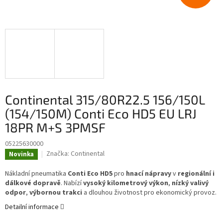
Continental 315/80R22.5 156/150L
(154/150M) Conti Eco HD5 EU LRJ
18PR M+S 3PMSF
05225630000
Značka:
Continental
Novinka
Nákladní pneumatika
Conti Eco HD5
pro
hnací nápravy
v
regionální i
dálkové dopravě
. Nabízí
vysoký kilometrový výkon
,
nízký valivý
odpor
,
výbornou trakci
a dlouhou životnost pro ekonomický provoz.
Detailní informace