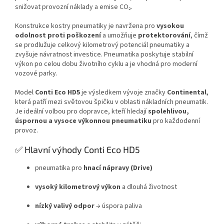
snižovat provozní náklady a emise CO₂.
Konstrukce kostry pneumatiky je navržena pro
vysokou
odolnost proti poškození
a umožňuje
protektorování
, čímž
se prodlužuje celkový kilometrový potenciál pneumatiky a
zvyšuje návratnost investice. Pneumatika poskytuje stabilní
výkon po celou dobu životního cyklu a je vhodná pro moderní
vozové parky.
Model
Conti Eco HD5
je výsledkem vývoje značky
Continental
,
která patří mezi světovou špičku v oblasti nákladních pneumatik.
Je ideální volbou pro dopravce, kteří hledají
spolehlivou,
úspornou a vysoce výkonnou pneumatiku
pro každodenní
provoz.
✅ Hlavní výhody Conti Eco HD5
pneumatika pro
hnací nápravy (Drive)
vysoký kilometrový výkon
a dlouhá životnost
nízký valivý odpor
→ úspora paliva