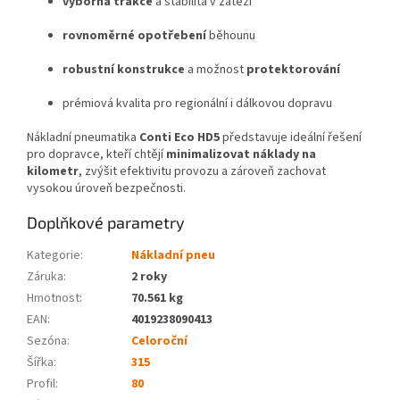
výborná trakce
a stabilita v zátěži
rovnoměrné opotřebení
běhounu
robustní konstrukce
a možnost
protektorování
prémiová kvalita pro regionální i dálkovou dopravu
Nákladní pneumatika
Conti Eco HD5
představuje ideální řešení
pro dopravce, kteří chtějí
minimalizovat náklady na
kilometr
, zvýšit efektivitu provozu a zároveň zachovat
vysokou úroveň bezpečnosti.
Doplňkové parametry
Kategorie
:
Nákladní pneu
Záruka
:
2 roky
Hmotnost
:
70.561 kg
EAN
:
4019238090413
Sezóna:
Celoroční
Šířka:
315
Profil:
80