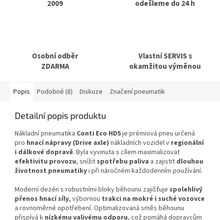
2009
odešleme do 24 h
Osobní odběr
Vlastní SERVIS s
ZDARMA
okamžitou výměnou
Popis
Podobné (8)
Diskuze
Značení pneumatik
Detailní popis produktu
Nákladní pneumatika
Conti Eco HD5
je prémiová pneu určená
pro
hnací nápravy (Drive axle)
nákladních vozidel v
regionální
i dálkové dopravě
. Byla vyvinuta s cílem maximalizovat
efektivitu provozu
, snížit
spotřebu paliva
a zajistit
dlouhou
životnost pneumatiky
i při náročném každodenním používání.
Moderní dezén s robustními bloky běhounu zajišťuje
spolehlivý
přenos hnací síly
, výbornou
trakci na mokré i suché vozovce
a rovnoměrné opotřebení. Optimalizovaná směs běhounu
přispívá k
nízkému valivému odporu
, což pomáhá dopravcům