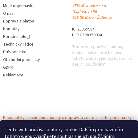
Moje objednávka
VEHAR service s.r.o.
Gajdošova 86
O nás
615 00 Brno - Židenice
Doprava a platba
Kontakty
IČ: 28359984
DIČ: CZ28359984
Poradna (blog)
Technický rádce
Tento web používá soubory
Průvodce kol
cookie. Dalším procházením
tohoto webu vyjadřujete souhlas
Obchodní podmínky
s jejich používáním.
GDPR
Reklamace
Pneumatiky
|
Levné pneumatiky s dopravou zdarma
|
Letní pneumatiky
|
Zimní pneumatiky
|
Celoroční pneumatiky
|
Testy pneumatik
|
Tento web používá soubory cookie. Dalším procházením
Autobaterie
tohoto webu vyjadřujete souhlas s jejich používáním.