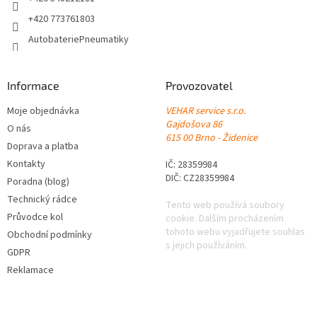
+420 773761803
AutobateriePneumatiky
Informace
Provozovatel
Moje objednávka
VEHAR service s.r.o.
Gajdošova 86
O nás
615 00 Brno - Židenice
Doprava a platba
Kontakty
IČ: 28359984
DIČ: CZ28359984
Poradna (blog)
Technický rádce
Tento web používá soubory
Průvodce kol
cookie. Dalším procházením
tohoto webu vyjadřujete souhlas
Obchodní podmínky
s jejich používáním.
GDPR
Reklamace