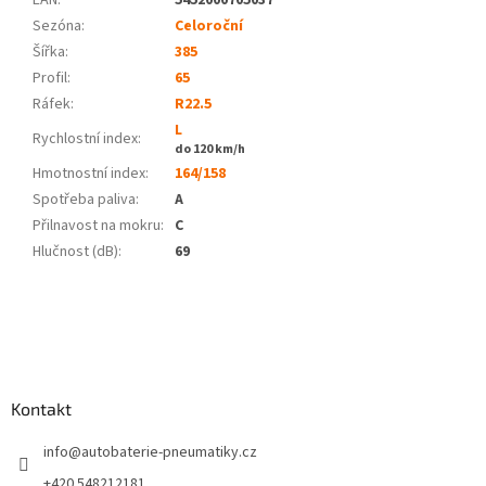
EAN
:
5452000705037
Sezóna:
Celoroční
Šířka:
385
Profil:
65
Ráfek:
R22.5
L
Rychlostní index:
do 120 km/h
Hmotnostní index:
164/158
Spotřeba paliva
:
A
Přilnavost na mokru
:
C
Hlučnost (dB)
:
69
Z
á
p
a
Kontakt
t
í
info
@
autobaterie-pneumatiky.cz
+420 548212181