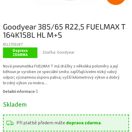
Goodyear 385/65 R22,5 FUELMAX T
164K158L HL M+S
ID12703287
Doprava
Značka:
Goodyear
ZDARMA
Nová pneumatika FUELMAX T má drážky s několika poloměry a její
běhoun je vyroben ze speciální směsi zajišťujícívelmi nízký valivý
odpor; významnou úsporu paliva; vyšší kilometrový výkon a dobrý
brzdný výkon za mokra....
Detailní informace
Skladem
Při platbě předem máte
doprava zdarma
.