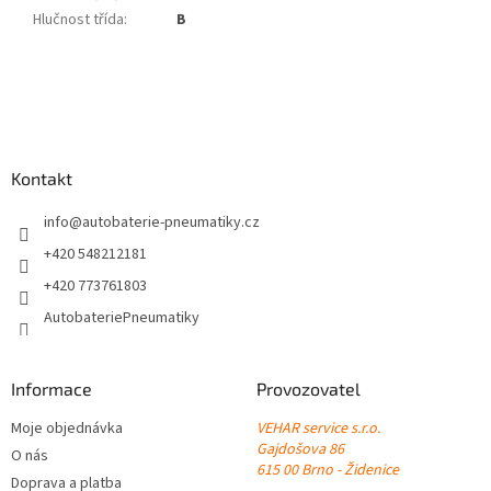
Hlučnost třída
:
B
Z
á
p
a
Kontakt
t
í
info
@
autobaterie-pneumatiky.cz
+420 548212181
+420 773761803
AutobateriePneumatiky
Informace
Provozovatel
Moje objednávka
VEHAR service s.r.o.
Gajdošova 86
O nás
615 00 Brno - Židenice
Doprava a platba