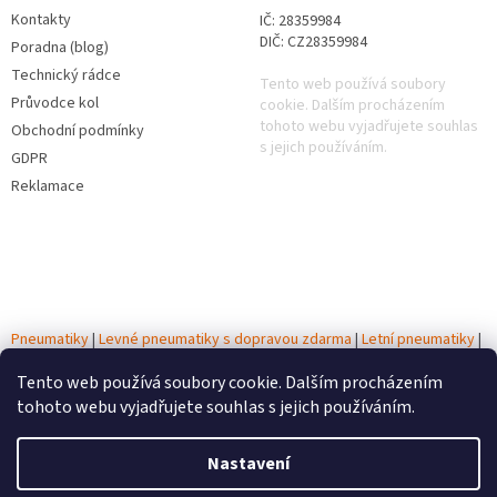
Kontakty
IČ: 28359984
DIČ: CZ28359984
Poradna (blog)
Technický rádce
Tento web používá soubory
Průvodce kol
cookie. Dalším procházením
tohoto webu vyjadřujete souhlas
Obchodní podmínky
s jejich používáním.
GDPR
Reklamace
Pneumatiky
|
Levné pneumatiky s dopravou zdarma
|
Letní pneumatiky
|
Zimní pneumatiky
|
Celoroční pneumatiky
|
Testy pneumatik
|
Tento web používá soubory cookie. Dalším procházením
Autobaterie
tohoto webu vyjadřujete souhlas s jejich používáním.
Vytvořil Shoptet
Nastavení