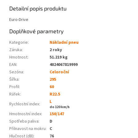
Detailní popis produktu
Euro-Drive
Doplňkové parametry
Kategorie
:
Nákladní pneu
Záruka
:
2 roky
Hmotnost
:
51.219 kg
EAN
:
4024067819999
Sezóna:
Celoroční
Šířka:
295
Profil:
60
Ráfek:
R22.5
L
Rychlostní index:
do 120 km/h
Hmotnostní index:
150/147
Spotřeba paliva
:
D
Přilnavost na mokru
:
C
Hlučnost (dB)
:
76