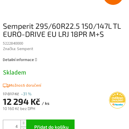
Semperit 295/60R22.5 150/147L TL
EURO-DRIVE EU LRJ 18PR M+S
5222840000
Značka:
Semperit
Detailní informace
Skladem
Možnosti doručení
17 817 Kč
–31 %
12 294 Kč
/ ks
10 160 Kč bez DPH
Měrná
cena:
Přidat do košíku