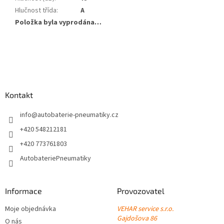
Hlučnost třída
:
A
Položka byla vyprodána…
Z
á
p
a
Kontakt
t
í
info
@
autobaterie-pneumatiky.cz
+420 548212181
+420 773761803
AutobateriePneumatiky
Informace
Provozovatel
Moje objednávka
VEHAR service s.r.o.
Gajdošova 86
O nás