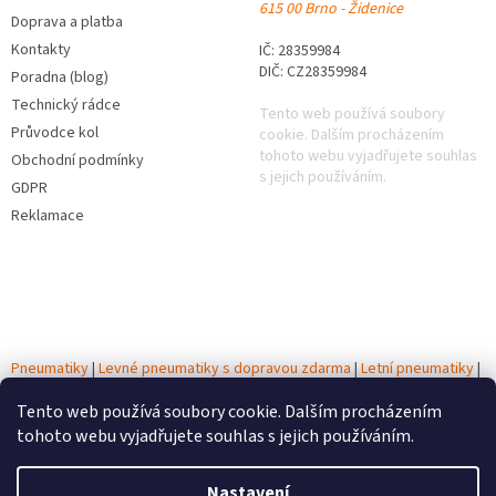
615 00 Brno - Židenice
Doprava a platba
Kontakty
IČ: 28359984
DIČ: CZ28359984
Poradna (blog)
Technický rádce
Tento web používá soubory
Průvodce kol
cookie. Dalším procházením
tohoto webu vyjadřujete souhlas
Obchodní podmínky
s jejich používáním.
GDPR
Reklamace
Pneumatiky
|
Levné pneumatiky s dopravou zdarma
|
Letní pneumatiky
|
Zimní pneumatiky
|
Celoroční pneumatiky
|
Testy pneumatik
|
Autobaterie
Tento web používá soubory cookie. Dalším procházením
tohoto webu vyjadřujete souhlas s jejich používáním.
Vytvořil Shoptet
Nastavení