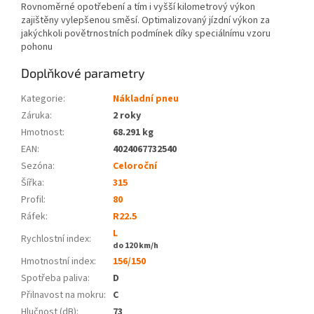
Rovnoměrné opotřebení a tím i vyšší kilometrový výkon
zajištěny vylepšenou směsí. Optimalizovaný jízdní výkon za
jakýchkoli povětrnostních podmínek díky speciálnímu vzoru
pohonu
Doplňkové parametry
Kategorie
:
Nákladní pneu
Záruka
:
2 roky
Hmotnost
:
68.291 kg
EAN
:
4024067732540
Sezóna:
Celoroční
Šířka:
315
Profil:
80
Ráfek:
R22.5
L
Rychlostní index:
do 120 km/h
Hmotnostní index:
156/150
Spotřeba paliva
:
D
Přilnavost na mokru
:
C
Hlučnost (dB)
:
73