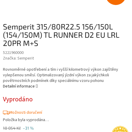
Semperit 315/80R22.5 156/150L
(154/150M) TL RUNNER D2 EU LRL
20PR M+S
5221960000
Značka:
Semperit
Rovnoměrné opotřebení a tím i vyšší kilometrový výkon zajištěny
vylepšenou směsí. Optimalizovaný jízdní výkon za jakýchkoli
povětrnostních podmínek díky speciálnímu vzoru pohonu
Detailní informace
Vyprodáno
Možnosti doručení
Položka byla vyprodána…
18 054 Kč
–31 %