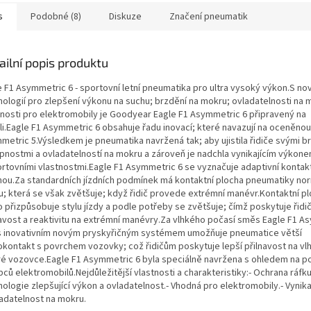
s
Podobné (8)
Diskuze
Značení pneumatik
ailní popis produktu
e F1 Asymmetric 6 - sportovní letní pneumatika pro ultra vysoký výkon.S no
nologií pro zlepšení výkonu na suchu; brzdění na mokru; ovladatelnosti na 
nosti pro elektromobily je Goodyear Eagle F1 Asymmetric 6 připravený na
li.Eagle F1 Asymmetric 6 obsahuje řadu inovací; které navazují na oceněnou
metric 5.Výsledkem je pneumatika navržená tak; aby ujistila řidiče svými 
pnostmi a ovladatelností na mokru a zároveň je nadchla vynikajícím výkon
ortovními vlastnostmi.Eagle F1 Asymmetric 6 se vyznačuje adaptivní kontak
hou.Za standardních jízdních podmínek má kontaktní plocha pneumatiky nor
u; která se však zvětšuje; když řidič provede extrémní manévr.Kontaktní p
 přizpůsobuje stylu jízdy a podle potřeby se zvětšuje; čímž poskytuje řidič
navost a reaktivitu na extrémní manévry.Za vlhkého počasí směs Eagle F1 A
s inovativním novým pryskyřičným systémem umožňuje pneumatice větší
okontakt s povrchem vozovky; což řidičům poskytuje lepší přilnavost na v
é vozovce.Eagle F1 Asymmetric 6 byla speciálně navržena s ohledem na 
ců elektromobilů.Nejdůležitější vlastnosti a charakteristiky:- Ochrana ráfku
ologie zlepšující výkon a ovladatelnost.- Vhodná pro elektromobily.- Vynika
ladatelnost na mokru.