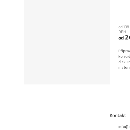
od 198
DPH
2
od
Přípra
konkré
disku 
materi
pro...
Z
á
p
a
t
Kontakt
í
info
@