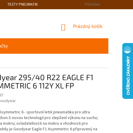
TESTY PNEUMATIK
Přihlášení
NÁKUPNÍ
Prázdný košík
KOŠÍK
ačky
year 295/40 R22 EAGLE F1
METRIC 6 112Y XL FP
97
oodyear
Asymmetric 6 - sportovní letní pneumatika pro ultra
kon.S novou technologií pro zlepšení výkonu na suchu;
a mokru; ovladatelnosti na mokru a vhodnosti pro
obily je Goodyear Eagle F1 Asymmetric 6 připravený na