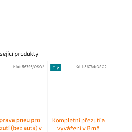
sející produkty
Kód:
56796/OSO2
Kód:
56784/OSO2
Tip
íprava pneu pro
Kompletní přezutí a
zutí (bez auta) v
vyvážení v Brně