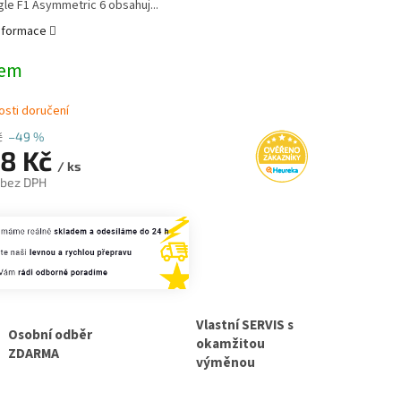
gle F1 Asymmetric 6 obsahuj...
informace
dem
sti doručení
č
–49 %
38 Kč
/ ks
 bez DPH
Vlastní SERVIS s
Osobní odběr
okamžitou
ZDARMA
výměnou