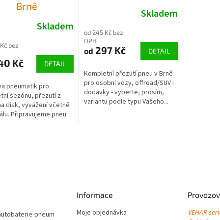
Brně
Skladem
Skladem
od 245 Kč bez
DPH
 Kč bez
297 Kč
od
DETAIL
40 Kč
DETAIL
Kompletní přezutí pneu v Brně
pro osobní vozy, offroad/SUV i
va pneumatik pro
dodávky - vyberte, prosím,
tní sezónu, přezutí z
variantu podle typu Vašeho...
na disk, vyvážení včetně
álu. Připravujeme pneu
Informace
Provozov
Moje objednávka
VEHAR servi
autobaterie-pneum