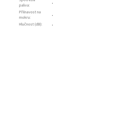
Spotřeba
.
paliva
:
Přilnavost na
.
mokru
:
Hlučnost (dB)
:
.