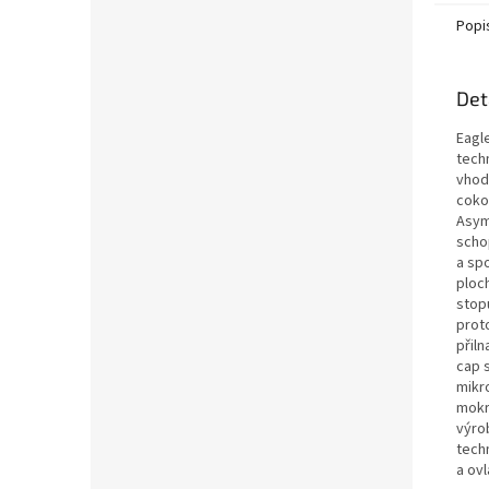
Popi
Det
Eagl
tech
vhod
coko
Asym
scho
a sp
ploc
stop
proto
přil
cap 
mikr
mokr
výrob
techn
a ov