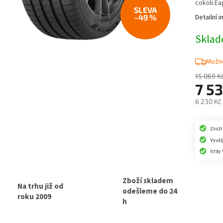
cokoli.Ea
–49 %
Detailní 
Skla
Možno
15 069 K
7 5
6 230 Kč
Měrná
cena:
Zboží skladem
Na trhu již od
odešleme do 24
roku 2009
h