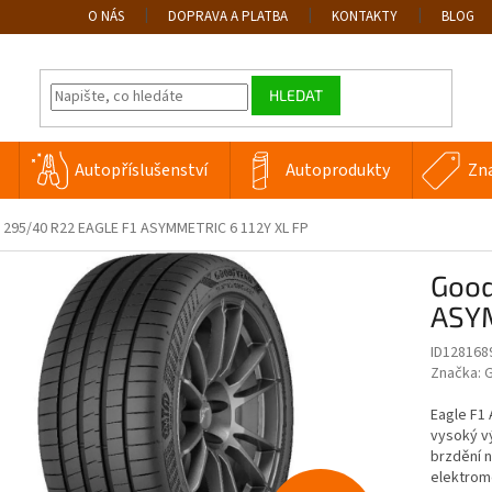
O NÁS
DOPRAVA A PLATBA
KONTAKTY
BLOG
HLEDAT
Autopříslušenství
Autoprodukty
Zn
295/40 R22 EAGLE F1 ASYMMETRIC 6 112Y XL FP
Good
ASYM
ID128168
Značka:
G
Eagle F1 
vysoký vý
brzdění n
elektrom