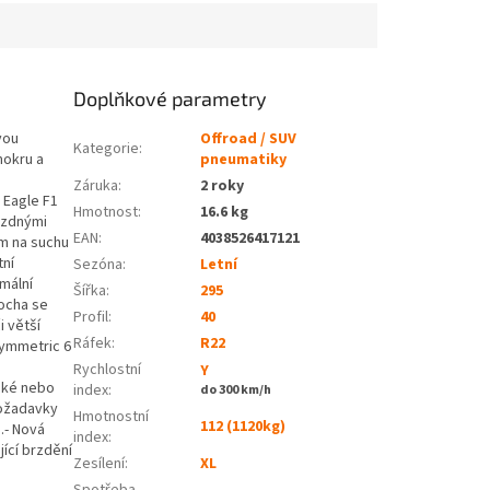
Doplňkové parametry
vou
Offroad / SUV
Kategorie
:
mokru a
pneumatiky
Záruka
:
2 roky
 Eagle F1
Hmotnost
:
16.6 kg
brzdnými
EAN
:
4038526417121
em na suchu
tní
Sezóna:
Letní
mální
Šířka:
295
locha se
Profil:
40
i větší
Ráfek:
R22
symmetric 6
Rychlostní
Y
lhké nebo
index:
do 300 km/h
požadavky
Hmotnostní
112 (1120kg)
.- Nová
index:
jící brzdění
Zesílení:
XL