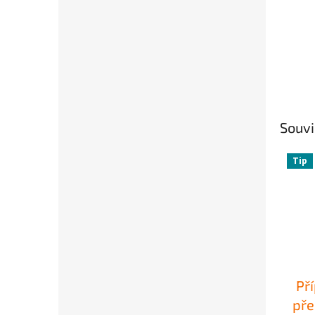
Souvi
Tip
Př
pře