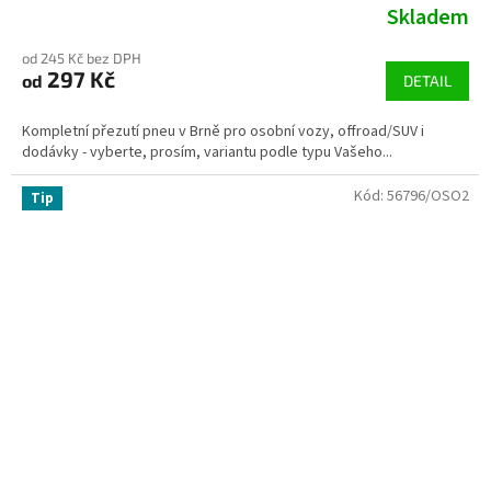
Skladem
od 245 Kč bez DPH
297 Kč
od
DETAIL
Kompletní přezutí pneu v Brně pro osobní vozy, offroad/SUV i
dodávky - vyberte, prosím, variantu podle typu Vašeho...
Kód:
56796/OSO2
Tip