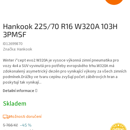
Hankook 225/70 R16 W320A 103H
3PMSF
ID12699870
Značka:
Hankook
Winter i*cept evo2 W320A je vysoce výkonná zimní pneumatika pro
vozy 4x4 a SUV vyvinutá pro potřeby evropského trhu.W320A má
zdokonalený asymetrický dezén pro vynikající výkony za všech zimních
podmínek.Drážky ve tvaru cepínu zvyšují počet záběrových hran a
poskytují tak vynikají...
Detailní informace
Skladem
Možnosti doručení
5 766 Kč
–45 %