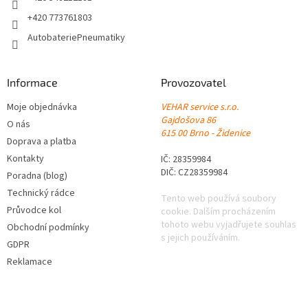
+420 773761803
AutobateriePneumatiky
Informace
Provozovatel
Moje objednávka
VEHAR service s.r.o.
Gajdošova 86
O nás
615 00 Brno - Židenice
Doprava a platba
Kontakty
IČ: 28359984
DIČ: CZ28359984
Poradna (blog)
Technický rádce
Tento web používá soubory
Průvodce kol
cookie. Dalším procházením
tohoto webu vyjadřujete souhlas
Obchodní podmínky
s jejich používáním.
GDPR
Reklamace