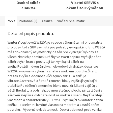
Osobní odběr
Vlastní SERVIS s
ZDARMA
okamžitou výměnou
Popis
Podobné (8)
Diskuze
Značení pneumatik
Detailní popis produktu
Winter i*cept evo2 W320A je vysoce výkonná zimní pneumatika
pro vozy 4x4 a SUV vyvinutá pro potřeby evropského trhu.W320A
má zdokonalený asymetrický dezén pro vynikající výkony za
všech zimních podmínek.Drážky ve tvaru cepínu zvyšují počet
záběrových hran a poskytují tak vynikající záběr na
sněhu.Použitím dvou širokých obvodových drážek dosahuje
W320A vyrovnaný výkon na sněhu a mokrém povrchu.Širší z
drážek zvyšuje odolnost vůči aquaplaningu a snižuje
vibrace.Čtvercové a široké ramenní bloky zajišťují vynikající
stabilitu.Rozdělení ramenního bloku mezi drážkami zajišťuje
větší flexibilitu a optimalizovanou styčnou plochu při zatáčení a
zároveň zlepšuje ovladatelnost na mokru a sněhu.Nejdůležitější
vlastnosti a charakteristiky:- 3PMSF.- Vynikající ovladatelnost na
sněhu. - Excelentní bzrdné vlastno na mokrém a zasněženém
povrchu. - Výborná ovladatelnost.- Dobrá odolnost proti vzniku