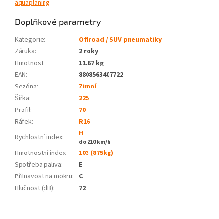
aquaplaning
Doplňkové parametry
Kategorie
:
Offroad / SUV pneumatiky
Záruka
:
2 roky
Hmotnost
:
11.67 kg
EAN
:
8808563407722
Sezóna:
Zimní
Šířka:
225
Profil:
70
Ráfek:
R16
H
Rychlostní index:
do 210 km/h
Hmotnostní index:
103 (875kg)
Spotřeba paliva
:
E
Přilnavost na mokru
:
C
Hlučnost (dB)
:
72