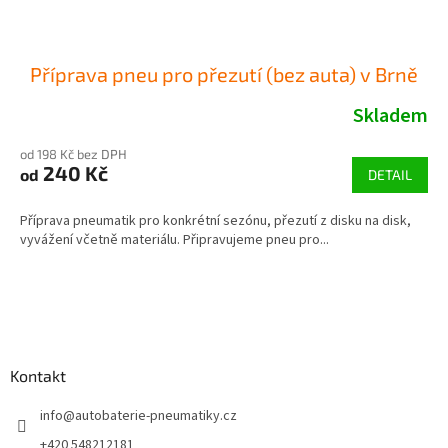
Příprava pneu pro přezutí (bez auta) v Brně
Skladem
od 198 Kč bez DPH
240 Kč
od
DETAIL
Příprava pneumatik pro konkrétní sezónu, přezutí z disku na disk,
vyvážení včetně materiálu. Připravujeme pneu pro...
Z
á
p
a
Kontakt
t
í
info
@
autobaterie-pneumatiky.cz
+420 548212181