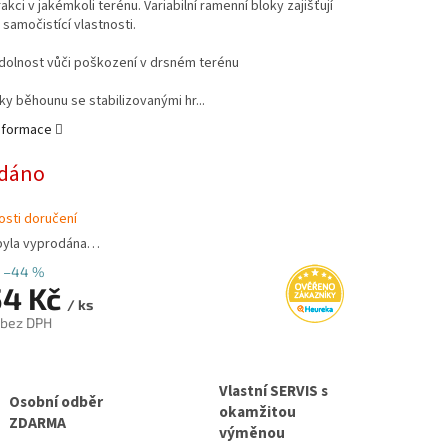
akci v jakémkoli terénu. Variabilní ramenní bloky zajišťují
samočistící vlastnosti.
dolnost vůči poškození v drsném terénu
ky běhounu se stabilizovanými hr...
informace
dáno
sti doručení
byla vyprodána…
–44 %
54 Kč
/ ks
 bez DPH
Vlastní SERVIS s
Osobní odběr
okamžitou
ZDARMA
výměnou