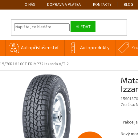
O NÁS
DOPRAVA A PLATBA
KONTAKTY
BLOG
HLEDAT
Autopříslušenství
Autoprodukty
Zn
15/70R16 100T FR MP72 Izzarda A/T 2
Mata
Izza
15901870
Značka:
M
Trakce ja
Nový mod