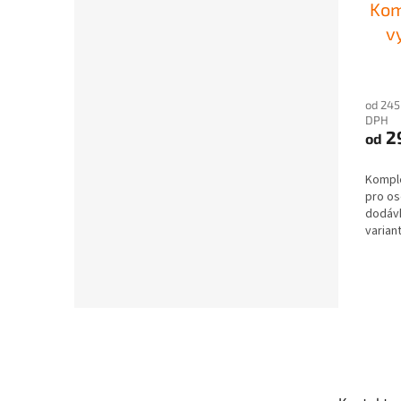
Kom
v
od 245
DPH
2
od
Komple
pro os
dodávk
varian
Z
á
p
a
t