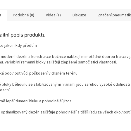
s
Podobné (8)
Videa (1)
Diskuze
Značení pneumatik
ailní popis produktu
ce jako nikdy předtím
 moderní dezén a konstrukce bočnice nabízejí mimořádně dobrou trakci v 
u. Variabilní ramenní bloky zajišťují zlepšené samočistící vlastnosti.
ká odolnost vůči poškození v drsném terénu
é bloky běhounu se stabilizovanými hranami jsou zárukou vysoké odolnosti 
ození.
ně lepší tlumení hluku a pohodlnější jízda
optimalizovaný dezén zajišťuje pohodlnější a tišší jízdu za všech okolností