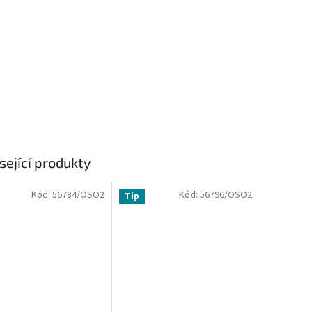
sející produkty
Kód:
56784/OSO2
Kód:
56796/OSO2
Tip