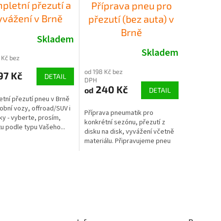
pletní přezutí a
Příprava pneu pro
yvážení v Brně
přezutí (bez auta) v
Brně
Skladem
Skladem
 Kč bez
od 198 Kč bez
97 Kč
DETAIL
DPH
240 Kč
od
DETAIL
tní přezutí pneu v Brně
obní vozy, offroad/SUV i
Příprava pneumatik pro
y - vyberte, prosím,
konkrétní sezónu, přezutí z
tu podle typu Vašeho...
disku na disk, vyvážení včetně
materiálu. Připravujeme pneu
pro...