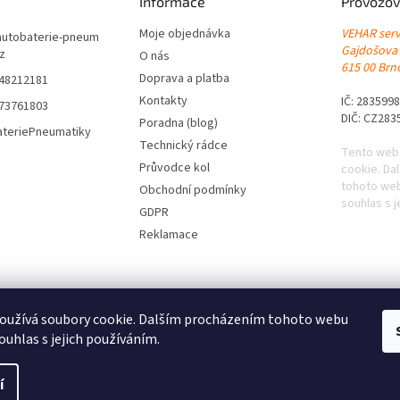
Informace
Provozov
Moje objednávka
VEHAR servi
autobaterie-pneum
Gajdošova
cz
O nás
615 00 Brno
Doprava a platba
548212181
Kontakty
IČ: 283599
773761803
DIČ: CZ283
Poradna (blog)
ateriePneumatiky
Technický rádce
Tento web
Průvodce kol
cookie. Da
tohoto web
Obchodní podmínky
souhlas s j
GDPR
Reklamace
oužívá soubory cookie. Dalším procházením tohoto webu
ouhlas s jejich používáním.
|
Levné pneumatiky s dopravou zdarma
|
Letní pneumatiky
|
Zimní pneumat
í
ráva vyhrazena.