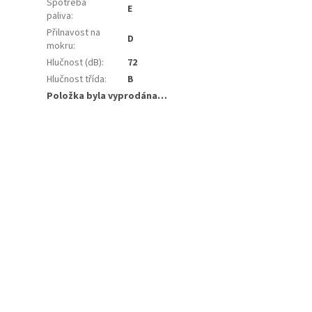
Spotřeba
E
paliva
:
Přilnavost na
D
mokru
:
Hlučnost (dB)
:
72
Hlučnost třída
:
B
Položka byla vyprodána…