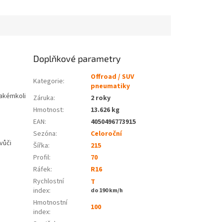
Doplňkové parametry
Offroad / SUV
Kategorie
:
pneumatiky
jakémkoli
Záruka
:
2 roky
Hmotnost
:
13.626 kg
EAN
:
4050496773915
Sezóna:
Celoroční
vůči
Šířka:
215
Profil:
70
Ráfek:
R16
Rychlostní
T
.
index:
do 190 km/h
Hmotnostní
100
index: