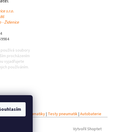
atel
ce s.r.o.
 86
 - Židenice
84
59984
 používá soubory
lším procházením
u vyjadřujete
ejich používáním.
Souhlasím
iky
|
Celoroční pneumatiky
|
Testy pneumatik
|
Autobaterie
Vytvořil Shoptet