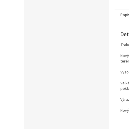
Popi
Det
Trak
Nový
terén
Vyso
Velk
pošk
Výraz
Nový 