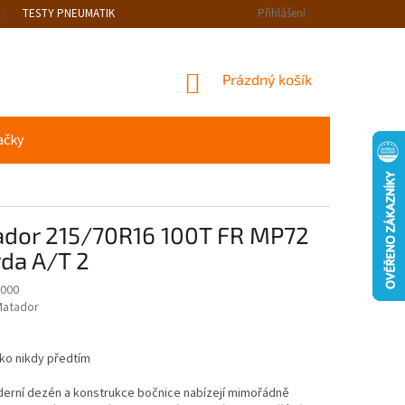
TESTY PNEUMATIK
Přihlášení
NÁKUPNÍ
Prázdný košík
KOŠÍK
ačky
dor 215/70R16 100T FR MP72
rda A/T 2
000
atador
ko nikdy předtím
erní dezén a konstrukce bočnice nabízejí mimořádně