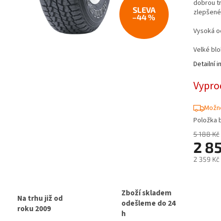
dobrou tr
zlepšené 
–44 %
Vysoká o
Velké blo
Detailní 
Vypro
Možno
Položka 
5 188 Kč
2 8
2 359 Kč
Měrná
cena:
Zboží skladem
Na trhu již od
odešleme do 24
roku 2009
h