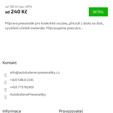
od 198 Kč bez DPH
240 Kč
od
DETAIL
Příprava pneumatik pro konkrétní sezónu, přezutí z disku na disk,
vyvážení včetně materiálu. Připravujeme pneu pro...
Z
á
p
a
Kontakt
t
í
info
@
autobaterie-pneumatiky.cz
+420 548212181
+420 773761803
AutobateriePneumatiky
Informace
Provozovatel