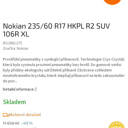
Nokian 235/60 R17 HKPL R2 SUV
106R XL
ID12661275
Značka:
Nokian
Prvotřídní pneumatiky s vynikající přilnavostí. Technologie Cryo Crystal;
která byla vyvinuta prozimní pneumatiky bez hrotů. Do gumové směsi
byly přidány ekologicky udržitelné přilnavé částicese vzhledem
mnohohranného krystalu; které zlepšují přilnavost na ledu zakousnutím
do pov...
Detailní informace
Skladem
Možnosti doručení
11 856 Kč
–49 %