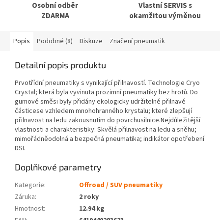
Osobní odběr
Vlastní SERVIS s
ZDARMA
okamžitou výměnou
Popis
Podobné (8)
Diskuze
Značení pneumatik
Detailní popis produktu
Prvotřídní pneumatiky s vynikající přilnavostí. Technologie Cryo
Crystal; která byla vyvinuta prozimní pneumatiky bez hrotů. Do
gumové směsi byly přidány ekologicky udržitelné přilnavé
částicese vzhledem mnohohranného krystalu; které zlepšují
přilnavost na ledu zakousnutím do povrchusilnice.Nejdůležitější
vlastnosti a charakteristiky: Skvělá přilnavost na ledu a sněhu;
mimořádněodolná a bezpečná pneumatika; indikátor opotřebení
DSI.
Doplňkové parametry
Kategorie
:
Offroad / SUV pneumatiky
Záruka
:
2 roky
Hmotnost
:
12.94 kg