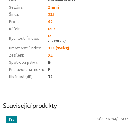
EAN
:
6419440283623
Sezóna:
Zimní
Šířka:
235
Profil:
60
Ráfek:
R17
R
Rychlostní index:
do 170 km/h
Hmotnostní index:
106 (950kg)
Zesílení:
XL
Spotřeba paliva
:
B
Přilnavost na mokru
:
F
Hlučnost (dB)
:
72
Související produkty
Kód:
56784/OSO2
Tip