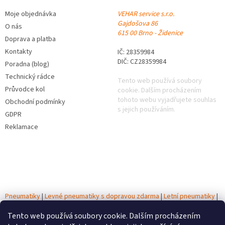
Moje objednávka
VEHAR service s.r.o.
Gajdošova 86
O nás
615 00 Brno - Židenice
Doprava a platba
Kontakty
IČ: 28359984
DIČ: CZ28359984
Poradna (blog)
Technický rádce
Tento web používá soubory
Průvodce kol
cookie. Dalším procházením
tohoto webu vyjadřujete souhlas
Obchodní podmínky
s jejich používáním.
GDPR
Reklamace
Pneumatiky
|
Levné pneumatiky s dopravou zdarma
|
Letní pneumatiky
|
Zimní pneumatiky
|
Celoroční pneumatiky
|
Testy pneumatik
|
Autobaterie
Tento web používá soubory cookie. Dalším procházením