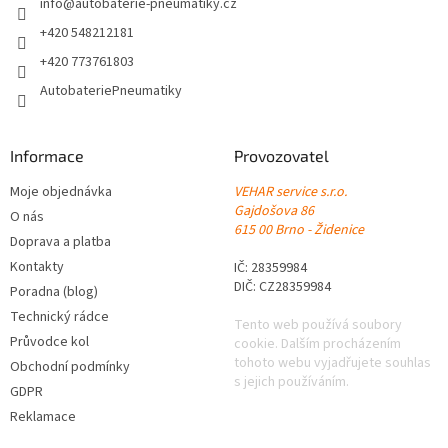
í
info
@
autobaterie-pneumatiky.cz
+420 548212181
+420 773761803
AutobateriePneumatiky
Informace
Provozovatel
Moje objednávka
VEHAR service s.r.o.
Gajdošova 86
O nás
615 00 Brno - Židenice
Doprava a platba
Kontakty
IČ: 28359984
DIČ: CZ28359984
Poradna (blog)
Technický rádce
Tento web používá soubory
Průvodce kol
cookie. Dalším procházením
tohoto webu vyjadřujete souhlas
Obchodní podmínky
s jejich používáním.
GDPR
Reklamace