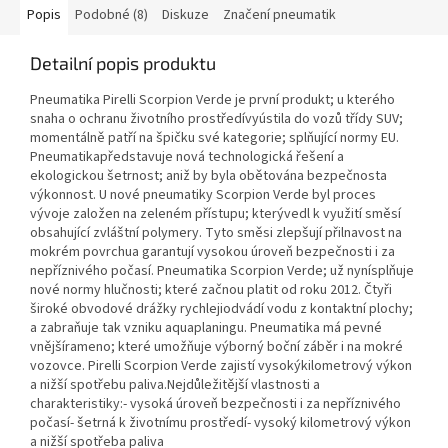
Popis
Podobné (8)
Diskuze
Značení pneumatik
Detailní popis produktu
Pneumatika Pirelli Scorpion Verde je první produkt; u kterého
snaha o ochranu životního prostředívyústila do vozů třídy SUV;
momentálně patří na špičku své kategorie; splňující normy EU.
Pneumatikapředstavuje nová technologická řešení a
ekologickou šetrnost; aniž by byla obětována bezpečnosta
výkonnost. U nové pneumatiky Scorpion Verde byl proces
vývoje založen na zeleném přístupu; kterývedl k využití směsí
obsahující zvláštní polymery. Tyto směsi zlepšují přilnavost na
mokrém povrchua garantují vysokou úroveň bezpečnosti i za
nepříznivého počasí. Pneumatika Scorpion Verde; už nynísplňuje
nové normy hlučnosti; které začnou platit od roku 2012. Čtyři
široké obvodové drážky rychlejiodvádí vodu z kontaktní plochy;
a zabraňuje tak vzniku aquaplaningu. Pneumatika má pevné
vnějšírameno; které umožňuje výborný boční záběr i na mokré
vozovce. Pirelli Scorpion Verde zajistí vysokýkilometrový výkon
a nižší spotřebu paliva.Nejdůležitější vlastnosti a
charakteristiky:- vysoká úroveň bezpečnosti i za nepříznivého
počasí- šetrná k životnímu prostředí- vysoký kilometrový výkon
a nižší spotřeba paliva