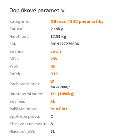
Doplňkové parametry
Kategorie
:
Offroad / SUV pneumatiky
Záruka
:
2 roky
Hmotnost
:
17.81 kg
EAN
:
8019227229806
Sezóna:
Letní
Šířka:
285
Profil:
45
Ráfek:
R19
W
Rychlostní index:
do 270 km/h
Hmotnostní index:
111 (1090kg)
Zesílení:
XL
Další vlastnosti:
Run Flat
Spotřeba paliva
:
C
Přilnavost na mokru
:
B
Hlučnost (dB)
:
71