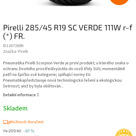
Pirelli 285/45 R19 SC VERDE 111W r-f
(*) FR.
ID12672696
Značka:
Pirelli
Pneumatika Pirelli Scorpion Verde je první produkt; u kterého snaha o
ochranu životního prostředívyústila do vozů třídy SUV; momentálně
patří na špičku své kategorie; splňující normy EU.
Pneumatikapředstavuje nová technologická řešení a ekologickou
šetrnost; aniž by byla obětován...
Detailní informace
Skladem
Možnosti doručení
14 259 Kč
–61 %