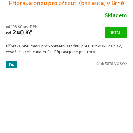
Příprava pneu pro přezutí (bez auta) v Brně
Skladem
od 198 Kč bez DPH
240 Kč
od
DETAIL
Příprava pneumatik pro konkrétní sezónu, přezutí z disku na disk,
vyvážení včetně materiálu. Připravujeme pneu pro...
Kód:
56784/OSO2
Tip