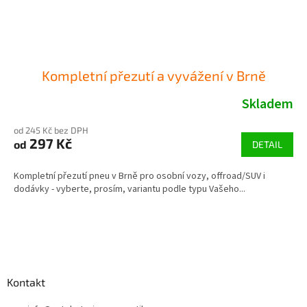
Kompletní přezutí a vyvážení v Brně
Skladem
od 245 Kč bez DPH
297 Kč
od
DETAIL
Kompletní přezutí pneu v Brně pro osobní vozy, offroad/SUV i
dodávky - vyberte, prosím, variantu podle typu Vašeho...
Z
á
p
a
Kontakt
t