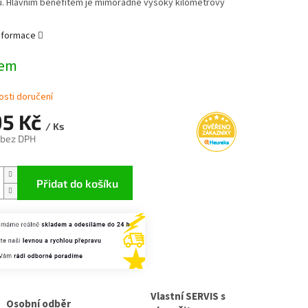
. Hlavním benefitem je mimořádně vysoký kilometrový
informace
dem
sti doručení
95 Kč
/ Ks
 bez DPH
Přidat do košíku
Vlastní SERVIS s
Osobní odběr