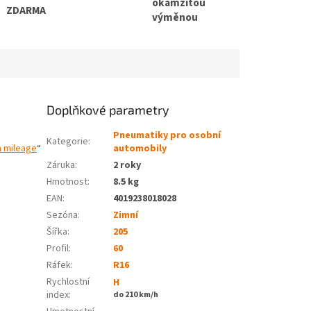
okamžitou
ZDARMA
výměnou
Doplňkové parametry
Pneumatiky pro osobní
Kategorie
:
h mileage
“
automobily
Záruka
:
2 roky
Hmotnost
:
8.5 kg
EAN
:
4019238018028
Sezóna:
Zimní
Šířka:
205
Profil:
60
Ráfek:
R16
Rychlostní
H
index:
do 210 km/h