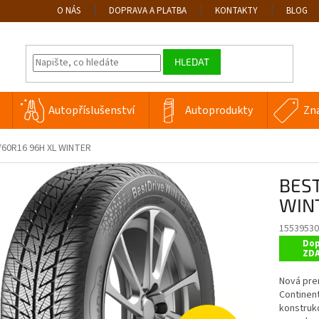
O NÁS
DOPRAVA A PLATBA
KONTAKTY
BLOG
HLEDAT
Autopříslušenství
Autoprodukty
Zn
/60R16 96H XL WINTER
BEST
WIN
15539530
Dop
ZD
Nová pre
Continent
konstruk