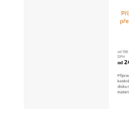
Př
pře
od 198
DPH
2
od
Přípra
konkré
disku 
materi
pro...
Z
á
p