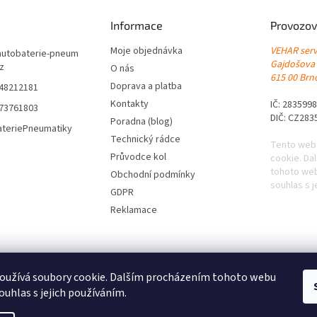
Informace
Provozov
Moje objednávka
VEHAR servi
autobaterie-pneum
Gajdošova
cz
O nás
615 00 Brno
Doprava a platba
548212181
Kontakty
IČ: 283599
773761803
DIČ: CZ283
Poradna (blog)
ateriePneumatiky
Technický rádce
Tento web
Průvodce kol
cookie. Da
tohoto web
Obchodní podmínky
souhlas s j
GDPR
Reklamace
oužívá soubory cookie. Dalším procházením tohoto webu
ouhlas s jejich používáním.
|
Levné pneumatiky s dopravou zdarma
|
Letní pneumatiky
|
Zimní pneumat