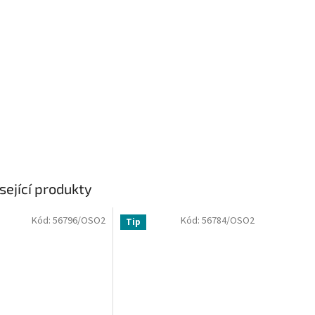
sející produkty
Kód:
56796/OSO2
Kód:
56784/OSO2
Tip