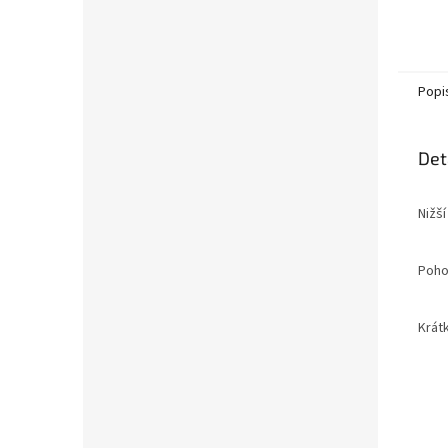
Popi
Det
Nižší
Poho
Krát