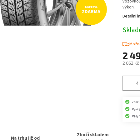
vozovkou
výkon.
ZDARMA
Detailní 
Skla
Možno
2 4
2 062 Kč
Měrná
cena:
Zboží skladem
Na trhu již od