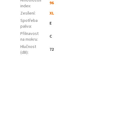
Hmotnostní
96
index:
Zesílení:
XL
Spotřeba
E
paliva
:
Přilnavost
C
na mokru
:
Hlučnost
72
(dB)
: