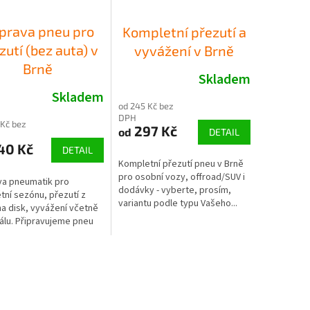
íprava pneu pro
Kompletní přezutí a
zutí (bez auta) v
vyvážení v Brně
Brně
Skladem
Skladem
od 245 Kč bez
DPH
 Kč bez
297 Kč
od
DETAIL
40 Kč
DETAIL
Kompletní přezutí pneu v Brně
pro osobní vozy, offroad/SUV i
va pneumatik pro
dodávky - vyberte, prosím,
tní sezónu, přezutí z
variantu podle typu Vašeho...
na disk, vyvážení včetně
álu. Připravujeme pneu