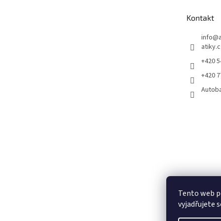
a
t
Kontakt
í
info
@
atiky.
+420 
+420 
Autob
Tento web p
vyjadřujete s
Pneumatiky