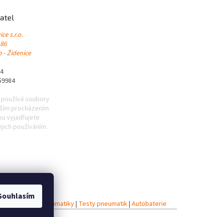
atel
ce s.r.o.
 86
 - Židenice
84
59984
 používá soubory
lším procházením
u vyjadřujete
ejich používáním.
Souhlasím
iky
|
Celoroční pneumatiky
|
Testy pneumatik
|
Autobaterie