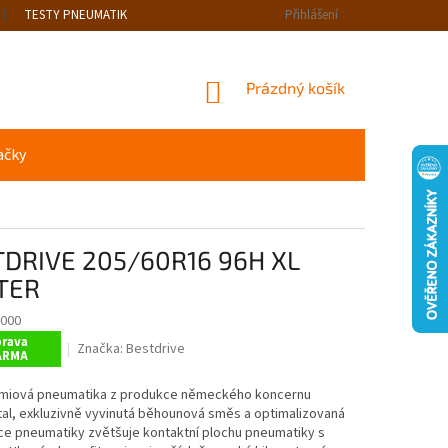
TESTY PNEUMATIK
Přihlášení
NÁKUPNÍ
Prázdný košík
KOŠÍK
ačky
DRIVE 205/60R16 96H XL
TER
000
rava
Značka:
Bestdrive
ARMA
miová pneumatika z produkce německého koncernu
al, exkluzivně vyvinutá běhounová směs a optimalizovaná
ce pneumatiky zvětšuje kontaktní plochu pneumatiky s