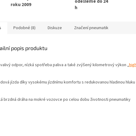
odešleme do 24
roku 2009
h
s
Podobné (8)
Diskuze
Značení pneumatik
ailní popis produktu
 valivý odpor, nízká spotřeba paliva a také zvýšený kilometrový výkon „
hig
dová jízda díky vysokému jízdnímu komfortu s redukovanou hladinou hluku
ká brzdná dráha na mokré vozovce po celou dobu životnosti pneumatiky