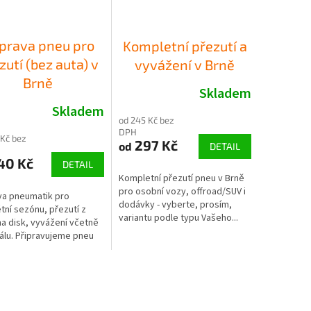
íprava pneu pro
Kompletní přezutí a
zutí (bez auta) v
vyvážení v Brně
Brně
Skladem
Skladem
od 245 Kč bez
DPH
 Kč bez
297 Kč
od
DETAIL
40 Kč
DETAIL
Kompletní přezutí pneu v Brně
pro osobní vozy, offroad/SUV i
va pneumatik pro
dodávky - vyberte, prosím,
tní sezónu, přezutí z
variantu podle typu Vašeho...
na disk, vyvážení včetně
álu. Připravujeme pneu