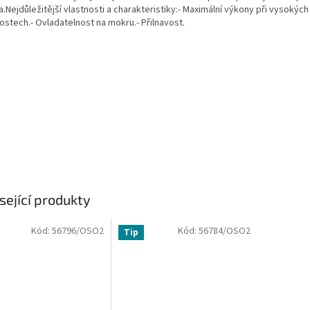
a.Nejdůležitější vlastnosti a charakteristiky:- Maximální výkony při vysokých
ostech.- Ovladatelnost na mokru.- Přilnavost.
sející produkty
Kód:
56796/OSO2
Kód:
56784/OSO2
Tip