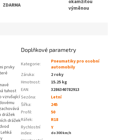
okamžitou
ZDARMA
výměnou
Doplňkové parametry
Pneumatiky pro osobní
Kategorie
:
mi prvky
automobily
teré
Záruka
:
2 roky
Hmotnost
:
15.25 kg
lnavé
EAN
:
3286340782913
ná tuhost
 vzrušující
Sezóna:
Letní
vodovému
Šířka:
245
 zachovává
Profil:
50
ch drážek
Ráfek:
R18
ních drážek
odvod
Rychlostní
Y
 Lehká
index:
do 300 km/h
ry