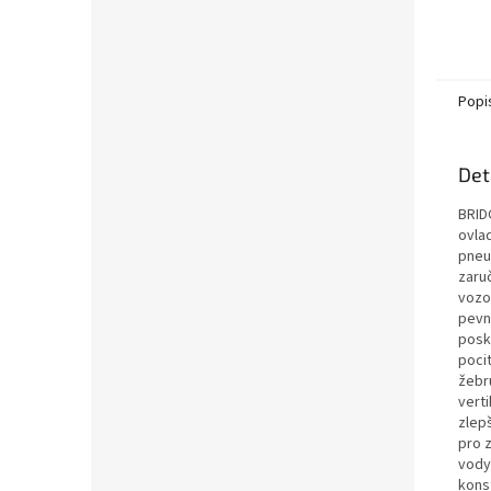
Popi
Det
BRID
ovla
pneu
zaru
vozo
pevné
posk
poci
žebr
verti
zlep
pro 
vody
kons