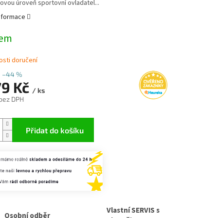
novou úroveň sportovní ovladatel...
informace
dem
sti doručení
–44 %
79 Kč
/ ks
 bez DPH
Přidat do košíku
Vlastní SERVIS s
Osobní odběr