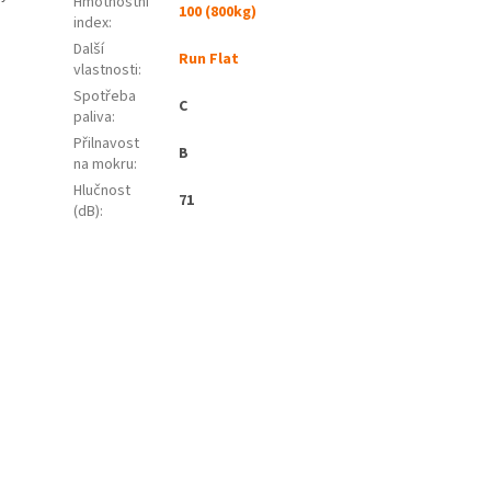
Hmotnostní
100 (800kg)
index:
Další
Run Flat
vlastnosti:
Spotřeba
C
paliva
:
Přilnavost
B
na mokru
:
Hlučnost
71
(dB)
: