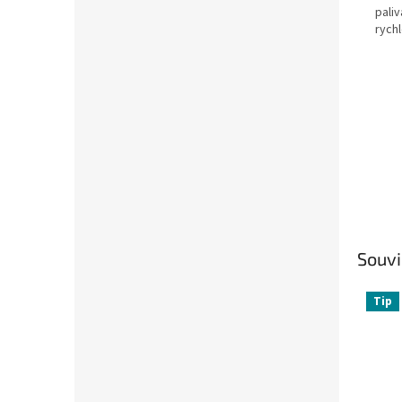
paliv
rychl
Souvi
Tip