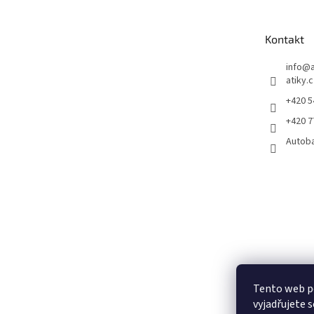
p
a
t
Kontakt
í
info
@
atiky.
+420 
+420 
Autob
Tento web p
vyjadřujete s
Pneumatiky