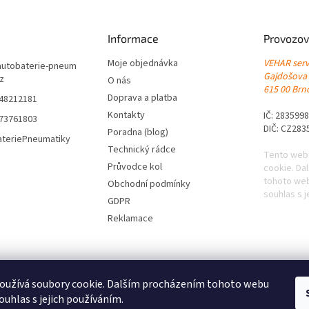
Informace
Provozov
Moje objednávka
VEHAR servi
autobaterie-pneum
Gajdošova
cz
O nás
615 00 Brno
Doprava a platba
548212181
Kontakty
IČ: 283599
773761803
DIČ: CZ283
Poradna (blog)
ateriePneumatiky
Technický rádce
Tento web
Průvodce kol
cookie. Da
tohoto web
Obchodní podmínky
souhlas s j
GDPR
Reklamace
oužívá soubory cookie. Dalším procházením tohoto webu
ouhlas s jejich používáním.
|
Levné pneumatiky s dopravou zdarma
|
Letní pneumatiky
|
Zimní pneumat