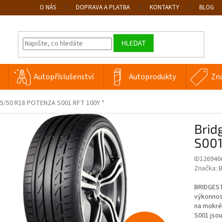
O NÁS
DOPRAVA A PLATBA
KONTAKTY
BLOG
HLEDAT
Autopříslušenství
Autoprodukty
Zn
45/50 R18 POTENZA S001 RFT 100Y *
Brid
S001
ID126946
Značka:
B
BRIDGEST
výkonnos
na mokré
S001 jsou