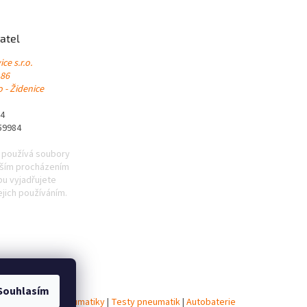
atel
ce s.r.o.
 86
 - Židenice
84
59984
 používá soubory
lším procházením
u vyjadřujete
ejich používáním.
Souhlasím
iky
|
Celoroční pneumatiky
|
Testy pneumatik
|
Autobaterie