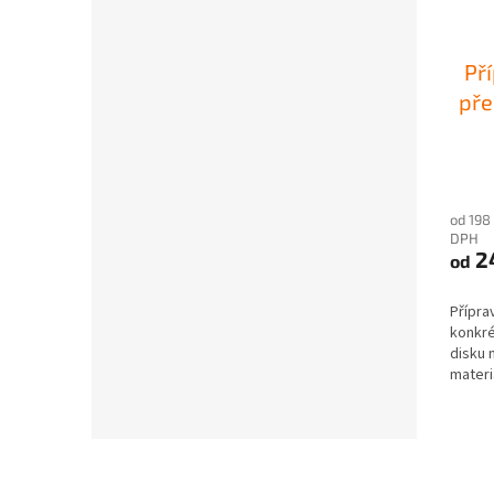
Př
pře
od 198
DPH
2
od
Přípra
konkré
disku 
materi
pro...
Z
á