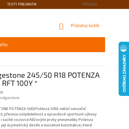
TESTY PNEUMATIK
Přihlášení
NÁKUPNÍ
Prázdný košík
KOŠÍK
ačky
gestone 245/50 R18 POTENZA
 RFT 100Y *
68
ridgestone
ONE POTENZA S001Potenza S001 nabízí senzační
t; přesnou ovladatelnost a opravdové sportovní výkony
 i suché vozovce.Klíčovými prvky pneumatiky Potenza
 její asymetrický dezén a inovativní konstrukce; které