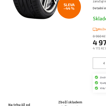
zaručují 
–44 %
Detailní 
Skla
Možno
8 960 Kč
4 9
4 115 Kč
Měrná
cena:
Zboží skladem
Na trhu již od