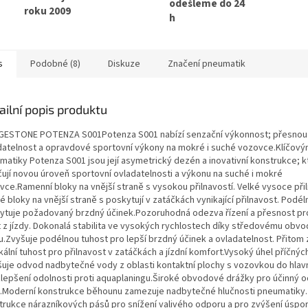
odešleme do 24
roku 2009
h
s
Podobné (8)
Diskuze
Značení pneumatik
ailní popis produktu
GESTONE POTENZA S001Potenza S001 nabízí senzační výkonnost; přesnou
datelnost a opravdové sportovní výkony na mokré i suché vozovce.Klíčový
matiky Potenza S001 jsou její asymetrický dezén a inovativní konstrukce; k
čují novou úroveň sportovní ovladatelnosti a výkonu na suché i mokré
vce.Ramenní bloky na vnější straně s vysokou přilnavostí. Velké vysoce při
 bloky na vnější straně s poskytují v zatáčkách vynikající přilnavost. Podél
ytuje požadovaný brzdný účinek.Pozoruhodná odezva řízení a přesnost pro
t z jízdy. Dokonalá stabilita ve vysokých rychlostech díky středovému ob
u.Zvyšuje podélnou tuhost pro lepší brzdný účinek a ovladatelnost. Přitom
kální tuhost pro přilnavost v zatáčkách a jízdní komfort.Vysoký úhel příčný
šuje odvod nadbytečné vody z oblasti kontaktní plochy s vozovkou do hlav
zlepšení odolnosti proti aquaplaningu.Široké obvodové drážky pro účinný 
.Moderní konstrukce běhounu zamezuje nadbytečné hlučnosti pneumatiky.
trukce nárazníkových pásů pro snížení valivého odporu a pro zvýšení úspo