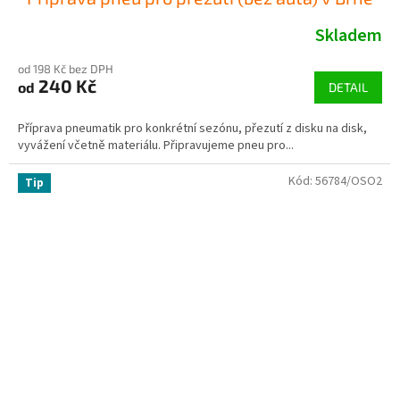
Skladem
od 198 Kč bez DPH
240 Kč
od
DETAIL
Příprava pneumatik pro konkrétní sezónu, přezutí z disku na disk,
vyvážení včetně materiálu. Připravujeme pneu pro...
Kód:
56784/OSO2
Tip