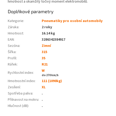
hmotnost a okamžitý točivý moment elektromobilů.
Doplňkové parametry
Kategorie
:
Pneumatiky pro osobní automobily
Záruka
:
2 roky
Hmotnost
:
16.14 kg
EAN
:
3286342384917
Sezóna:
Zimní
Šířka:
315
Profil:
35
Ráfek:
R21
W
Rychlostní index:
do 270 km/h
Hmotnostní index:
111 (1090kg)
Zesílení:
XL
Spotřeba paliva
:
.
Přilnavost na mokru
:
.
Hlučnost (dB)
:
.