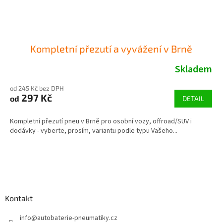
Kompletní přezutí a vyvážení v Brně
Skladem
od 245 Kč bez DPH
297 Kč
od
DETAIL
Kompletní přezutí pneu v Brně pro osobní vozy, offroad/SUV i
dodávky - vyberte, prosím, variantu podle typu Vašeho...
Z
á
p
a
Kontakt
t
í
info
@
autobaterie-pneumatiky.cz