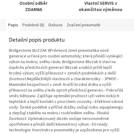
Osobní odběr
Vlastní SERVIS s
ZDARMA
okamžitou výměnou
Popis
Podobné (8)
Diskuze
Značení pneumatik
Detailní popis produktu
Bridgestone BLIZZAK 6Prémiová zimní pneumatika nové
generace určená pro osobní automobily; která přináší vynikající
výkon na mokru; sněhu i ledu. Bridgestone Blizzak 6 staví na
úspěchu předchozích generací Blizzak a nabízí ještě lepší
brzdný výkon; vyšší přilnavost v zimních podmínkách a delší
životnost.Nejdůležitější vlastnosti a charakteristiky: - 3PMSF.-
Maximální bezpečnost v zimě: Kratší brzdná dráha a vyšší
přilnavost na sněhu a ledu oproti předchozí generaci.- Pokročilá
směs běhounu: Zajišťuje optimální pružnost i při velmi nízkých
teplotách a lepší kontakt s povrchem vozovky.- Efektivní odvod
vody: Široké podélné a příčné drážky snižují riziko aquaplaningu
a zlepšují stabilitu na mokru i rozbředlém sněhu.- Dlouhá
životnost: Optimalizovaný dezén snižuje nerovnoměrné
opotřebení a přináší delší kilometrový výkon.- EV-ready
technologie: Konstrukce pneumatiky je uzpůsobena pro vyšší