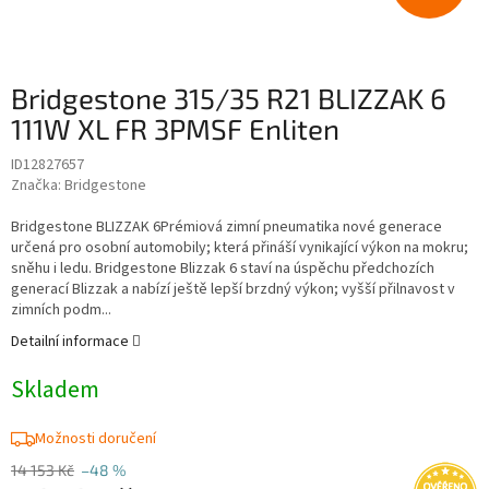
Bridgestone 315/35 R21 BLIZZAK 6
111W XL FR 3PMSF Enliten
ID12827657
Značka:
Bridgestone
Bridgestone BLIZZAK 6Prémiová zimní pneumatika nové generace
určená pro osobní automobily; která přináší vynikající výkon na mokru;
sněhu i ledu. Bridgestone Blizzak 6 staví na úspěchu předchozích
generací Blizzak a nabízí ještě lepší brzdný výkon; vyšší přilnavost v
zimních podm...
Detailní informace
Skladem
Možnosti doručení
14 153 Kč
–48 %