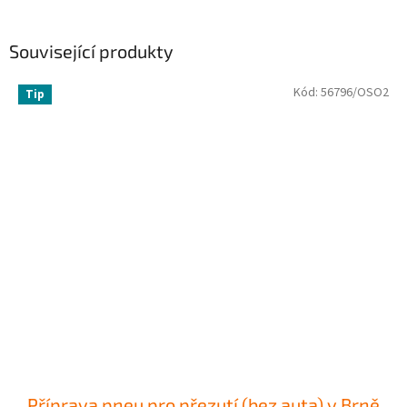
Související produkty
Kód:
56796/OSO2
Tip
Příprava pneu pro přezutí (bez auta) v Brně