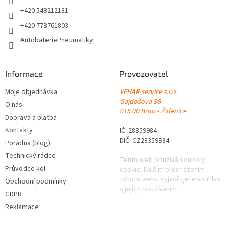
+420 548212181
+420 773761803
AutobateriePneumatiky
Informace
Provozovatel
Moje objednávka
VEHAR service s.r.o.
Gajdošova 86
O nás
615 00 Brno - Židenice
Doprava a platba
Kontakty
IČ: 28359984
DIČ: CZ28359984
Poradna (blog)
Technický rádce
Tento web používá soubory
Průvodce kol
cookie. Dalším procházením
tohoto webu vyjadřujete souhlas
Obchodní podmínky
s jejich používáním.
GDPR
Reklamace