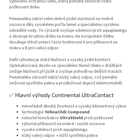
vybaveno ochranou ráfku, která pomáhá snižovat riziko
poškození disku.
Pneumatika nabízí velmi dobré jízdní vlastnosti na mokré
vozovce díky vysokému počtu lamel a speciálnímu systému
odvádění vody. To výrazně zvyšuje odolnost proti aquaplaningu
a zkracuje brzdnou dráhu na mokru. Na evropském štítku
dosahuje UltraContact často hodnocení A pro přilnavost na
mokru a B pro valivý odpor.
Další výhodou je nízká hlučnost a vysoký jízdní komfort.
Optimalizovaný dezén se speciálními tlumiči hluku v drážkách
snižuje hlučnost při jízdě a zvyšuje pohodlí na delších trasách.
Pneumatika zároveň nabízí nízký valivý odpor, což pomáhá
snižovat spotřebu paliva a prodlužovat dojezd elektromobilů.
✅ Hlavní výhody Continental UltraContact
mimořádně dlouhá životnost a vysoký kilometrový výkon
technologie
YellowChili Compound
robustní konstrukce
UltraShield
proti poškození
výborná přilnavost na mokré i suché vozovce
vysoká odolnost proti aquaplaningu
nízký valivý odpor → nižší spotřeba paliva