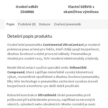
Osobní odběr
Vlastní SERVIS s
ZDARMA
okamžitou výměnou
Popis
Podobné (8)
Diskuze
Značení pneumatik
Detailní popis produktu
Osobní letní pneumatika
Continental UltraContact
je moderní
prémiová pneu určená pro řidiče, kteří chtějí spojit bezpečnost,
dlouhou životnost a nízké provozní náklady. Pneumatika je
vhodná pro osobní vozy, SUV i moderní elektromobily a hybridy.
Model UltraContact využívá speciální směs
YellowChili
Compound
, která zajišťuje mimořádně vysoký kilometrový
výkon, rovnoměrné opotřebení a dlouhou životnost pneumatiky.
Díky této technologii si pneumatika zachovává vysokou úroveň
bezpečnosti a komfortu i po delší době používání.
Robustní konstrukce
UltraShield
chrání pneumatiku proti
poškození při každodenním provozu, například na nerovných
silnicích, výmolech nebo obrubnících. Mnoho rozměrů je navíc