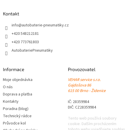
á
p
a
Kontakt
t
í
info
@
autobaterie-pneumatiky.cz
+420 548212181
+420 773761803
AutobateriePneumatiky
Informace
Provozovatel
Moje objednávka
VEHAR service s.r.o.
Gajdošova 86
O nás
615 00 Brno - Židenice
Doprava a platba
Kontakty
IČ: 28359984
DIČ: CZ28359984
Poradna (blog)
Technický rádce
Tento web používá soubory
Průvodce kol
cookie. Dalším procházením
tohoto webu vyjadřujete souhlas