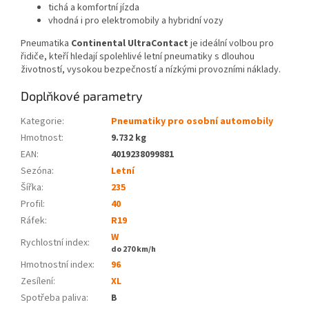
tichá a komfortní jízda
vhodná i pro elektromobily a hybridní vozy
Pneumatika
Continental UltraContact
je ideální volbou pro
řidiče, kteří hledají spolehlivé letní pneumatiky s dlouhou
životností, vysokou bezpečností a nízkými provozními náklady.
Doplňkové parametry
Kategorie
:
Pneumatiky pro osobní automobily
Hmotnost
:
9.732 kg
EAN
:
4019238099881
Sezóna:
Letní
Šířka:
235
Profil:
40
Ráfek:
R19
W
Rychlostní index:
do 270 km/h
Hmotnostní index:
96
Zesílení:
XL
Spotřeba paliva
:
B