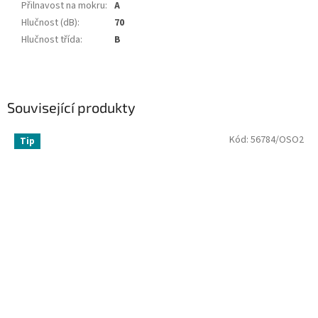
Přilnavost na mokru
:
A
Hlučnost (dB)
:
70
Hlučnost třída
:
B
Související produkty
Kód:
56784/OSO2
Tip