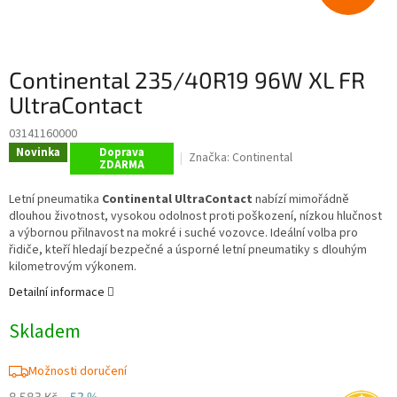
Continental 235/40R19 96W XL FR
UltraContact
03141160000
Novinka
Doprava
Značka:
Continental
ZDARMA
Letní pneumatika
Continental UltraContact
nabízí mimořádně
dlouhou životnost, vysokou odolnost proti poškození, nízkou hlučnost
a výbornou přilnavost na mokré i suché vozovce. Ideální volba pro
řidiče, kteří hledají bezpečné a úsporné letní pneumatiky s dlouhým
kilometrovým výkonem.
Detailní informace
Skladem
Možnosti doručení
8 583 Kč
–52 %