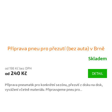
Příprava pneu pro přezutí (bez auta) v Brně
Skladem
od 198 Kč bez DPH
240 Kč
od
DETAIL
Příprava pneumatik pro konkrétní sezónu, přezutí z disku na disk,
vyvážení včetně materiálu. Připravujeme pneu pro...
Z