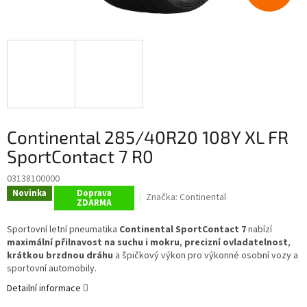
Continental 285/40R20 108Y XL FR
SportContact 7 R0
03138100000
Novinka
Doprava
Značka:
Continental
ZDARMA
Sportovní letní pneumatika
Continental SportContact 7
nabízí
maximální přilnavost na suchu i mokru
,
precizní ovladatelnost
,
krátkou brzdnou dráhu
a špičkový výkon pro výkonné osobní vozy a
sportovní automobily.
Detailní informace