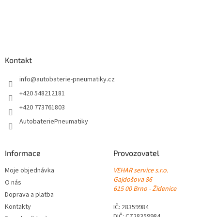
Z
á
p
a
Kontakt
t
í
info
@
autobaterie-pneumatiky.cz
+420 548212181
+420 773761803
AutobateriePneumatiky
Informace
Provozovatel
Moje objednávka
VEHAR service s.r.o.
Gajdošova 86
O nás
615 00 Brno - Židenice
Doprava a platba
Kontakty
IČ: 28359984
DIČ: CZ28359984