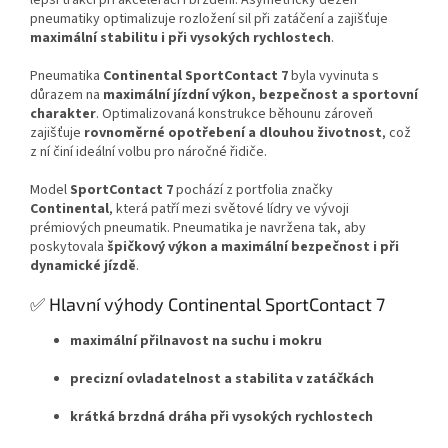
lepší trakci při akceleraci i brzdění. Asymetrický dezén
pneumatiky optimalizuje rozložení sil při zatáčení a zajišťuje
maximální stabilitu i při vysokých rychlostech
.
Pneumatika
Continental SportContact 7
byla vyvinuta s
důrazem na
maximální jízdní výkon, bezpečnost a sportovní
charakter
. Optimalizovaná konstrukce běhounu zároveň
zajišťuje
rovnoměrné opotřebení a dlouhou životnost
, což
z ní činí ideální volbu pro náročné řidiče.
Model
SportContact 7
pochází z portfolia značky
Continental
, která patří mezi světové lídry ve vývoji
prémiových pneumatik. Pneumatika je navržena tak, aby
poskytovala
špičkový výkon a maximální bezpečnost i při
dynamické jízdě
.
✅ Hlavní výhody Continental SportContact 7
maximální přilnavost na suchu i mokru
precizní ovladatelnost a stabilita v zatáčkách
krátká brzdná dráha při vysokých rychlostech