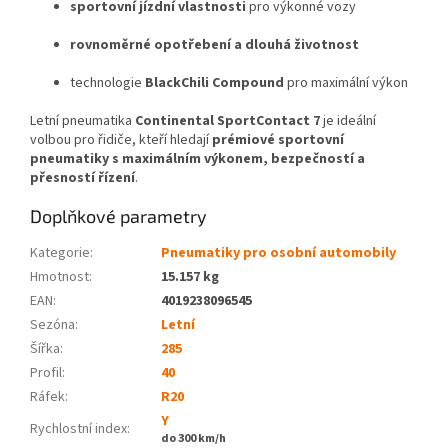
sportovní jízdní vlastnosti
pro výkonné vozy
rovnoměrné opotřebení a dlouhá životnost
technologie
BlackChili Compound
pro maximální výkon
Letní pneumatika
Continental SportContact 7
je ideální
volbou pro řidiče, kteří hledají
prémiové sportovní
pneumatiky s maximálním výkonem, bezpečností a
přesností řízení
.
Doplňkové parametry
Kategorie
:
Pneumatiky pro osobní automobily
Hmotnost
:
15.157 kg
EAN
:
4019238096545
Sezóna:
Letní
Šířka:
285
Profil:
40
Ráfek:
R20
Y
Rychlostní index:
do 300 km/h