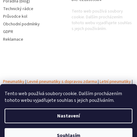
Poradna (blog)
Technický rádce
Tento web používá soubory
Průvodce kol
cookie. Dalším procházením
tohoto webu vyjadřujete souhlas
Obchodní podmínky
s jejich používáním.
GDPR
Reklamace
Pneumatiky
|
Levné pneumatiky s dopravou zdarma
|
Letní pneumatiky
|
Zimní pneumatiky
|
Celoroční pneumatiky
|
Testy pneumatik
|
Autobaterie
Tento web používá soubory cookie. Dalším procházením
tohoto webu vyjadřujete souhlas s jejich používáním.
Vytvořil Shoptet
Nastavení
Copyright 2026
Autobaterie Pneumatiky CZ
. Všechna práva
Souhlasím
vyhrazena.