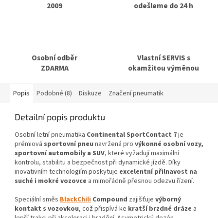
2009
odešleme do 24 h
Osobní odběr
Vlastní SERVIS s
ZDARMA
okamžitou výměnou
Popis
Podobné (8)
Diskuze
Značení pneumatik
Detailní popis produktu
Osobní letní pneumatika
Continental SportContact 7
je
prémiová
sportovní pneu
navržená pro
výkonné osobní vozy,
sportovní automobily a SUV
, které vyžadují maximální
kontrolu, stabilitu a bezpečnost při dynamické jízdě. Díky
inovativním technologiím poskytuje
excelentní přilnavost na
suché i mokré vozovce
a mimořádně přesnou odezvu řízení.
Speciální směs
BlackChili
Compound
zajišťuje
výborný
kontakt s vozovkou
, což přispívá ke
kratší brzdné dráze
a