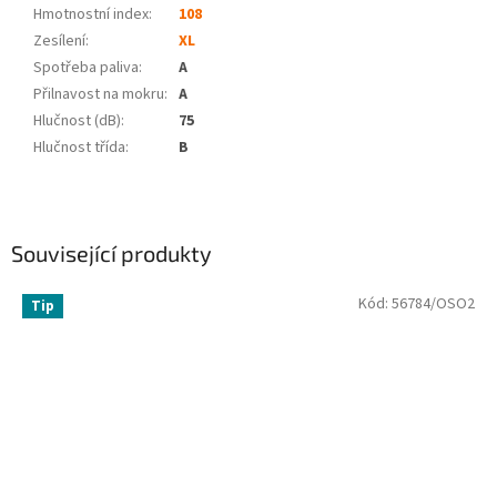
Hmotnostní index:
108
Zesílení:
XL
Spotřeba paliva
:
A
Přilnavost na mokru
:
A
Hlučnost (dB)
:
75
Hlučnost třída
:
B
Související produkty
Kód:
56784/OSO2
Tip