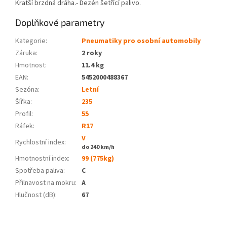
Kratší brzdná dráha.- Dezén šetřící palivo.
Doplňkové parametry
Kategorie
:
Pneumatiky pro osobní automobily
Záruka
:
2 roky
Hmotnost
:
11.4 kg
EAN
:
5452000488367
Sezóna:
Letní
Šířka:
235
Profil:
55
Ráfek:
R17
V
Rychlostní index:
do 240 km/h
Hmotnostní index:
99 (775kg)
Spotřeba paliva
:
C
Přilnavost na mokru
:
A
Hlučnost (dB)
:
67