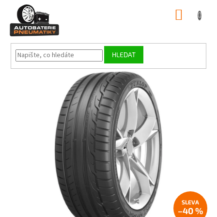
Přejít
NÁKUP
na
obsah
KOŠÍK
HLEDAT
–40 %